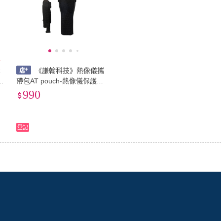
次擁有
R
《謙翰科技》熱像儀攜
帶包AT pouch-熱像儀保護套
鏡
防潑水攜帶包 防撞防塵
990
登記