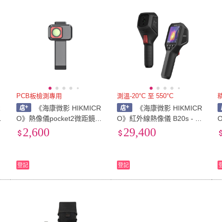
低溫宅配
定期配/分次配
貨
4
及以上
3
及以上
2
及
PCB板檢測專用
測溫-20°C 至 550°C
R
《海康微影 HIKMICR
《海康微影 HIKMICR
2
O》熱像儀pocket2微距鏡頭-
O》紅外線熱像儀 B20s - 紅
拆
電路板檢測 PCB檢測 配件
外線熱成像 牆體漏水檢測 入
2,600
29,400
不含主機
門款
登記
登記