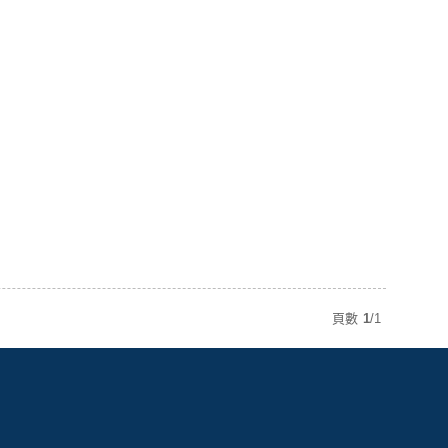
頁數
1
/
1