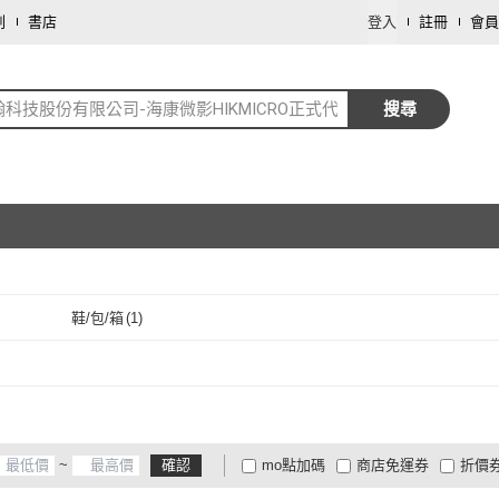
劃
書店
登入
註冊
會員
翰科技股份有限公司-海康微影HIKMICRO正式代理商
搜尋
鞋/包/箱
(
1
)
取消
~
確認
mo點加碼
商店免運券
折價
大家電安心配
大家電快配
商