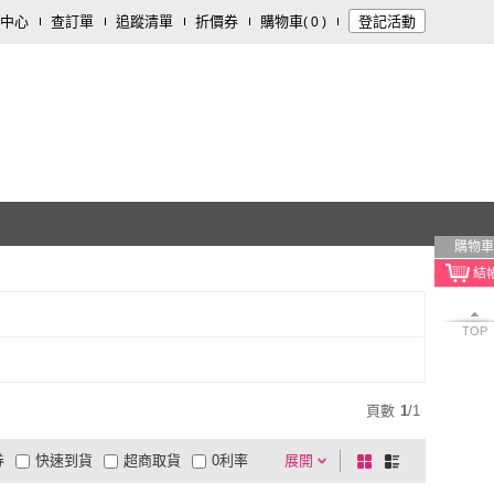
中心
查訂單
追蹤清單
折價券
購物車
登記活動
(
0
)
購物車
TOP
頁數
1
/
1
券
快速到貨
超商取貨
0利率
展開
棋
條
品有量
有影片
電視購物
盤
列