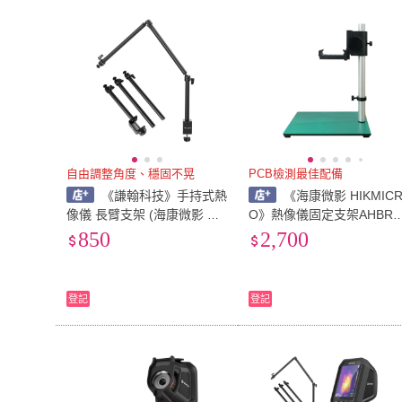
自由調整角度、穩固不晃
PCB檢測最佳配備
《謙翰科技》手持式熱
《海康微影 HIKMIC
像儀 長臂支架 (海康微影 HI
O》熱像儀固定支架AHBR0
KMICRO 正式代理商) B20/B
-適用mini／pocket系列 快
850
2,700
20S/Eco-V適用 配件
夾具配件 穩固不晃
登記
登記