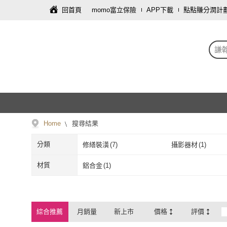
回首頁
momo富立保險
APP下載
點點賺分潤計
謙
Home
搜尋結果
分類
修繕裝潢
(
7
)
攝影器材
(
1
)
材質
鋁合金
(
1
)
鋁合金
(
1
)
綜合推薦
月銷量
新上市
價格
評價