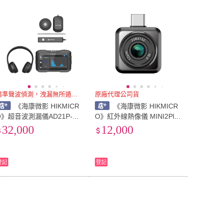
到付款
超商付款
5
式
式
以上
1
及以上
精準聲波偵測，洩漏無所遁形！
原廠代理公司貨
《海康微影 HIKMICR
《海康微影 HIKMICR
O》超音波測漏儀AD21P-抓
O》紅外線熱像儀 MINI2Plus
漏儀器 漏水檢測 專業聽漏儀
安卓手機熱像儀-手機測溫 熱
32,000
12,000
像儀 輕巧款
登記
登記