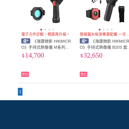
電子元件診斷，精度再升級。
管線漏水檢測專業配備 一
《海康微影 HIKMICR
《海康微影 HIKMIC
O》手持式熱像儀 M系列微
O》手持式熱像儀 B20S 套
距鏡頭-M11/M11W/M20W適
組-含熱像儀、支架、微距
14,700
32,650
用 配件 不含主機
頭、保護套 專業一次到位
登記
登記
1