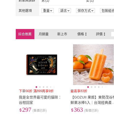
對象與族群
男
(
1
)
女
(
1
)
男
(
1
)
女
(
1
)
其他選項
重量
語言
保存方式
包裝組
綜合推薦
月銷量
新上市
價格
評價
下單66折 滿899再享9折
最高享83折
我是全世界最可愛的貓咪：
【GOZUII 果姬】東勢茂谷
谷柑回家
鮮果冰棒5入｜台灣經典產
水果製成・成分單純
297
363
(售價已折)
(售價已折)