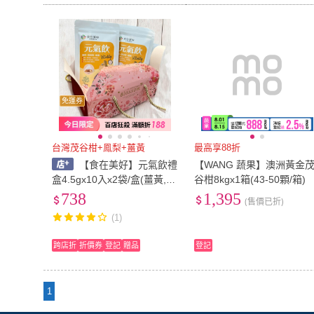
免運券
台灣茂谷柑+鳯梨+薑黃
最高享88折
【食在美好】元氣飲禮
【WANG 蔬果】澳洲黃金
盒4.5gx10入x2袋/盒(薑黃,蘋
谷柑8kgx1箱(43-50顆/箱)
果,茂谷柑,鳳梨,老薑)
738
1,395
(售價已折)
(1)
跨店折
折價券
登記
贈品
登記
1