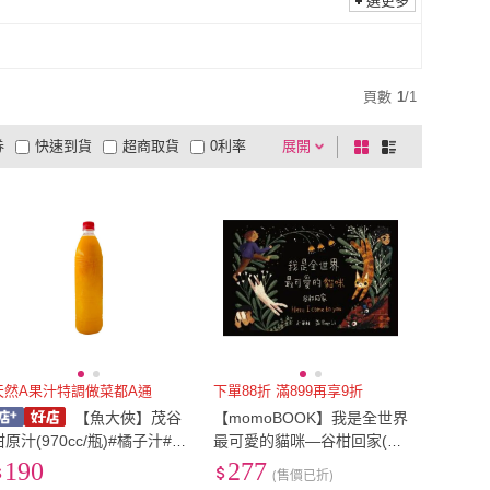
選更多
頁數
1
/
1
券
快速到貨
超商取貨
0利率
展開
棋
條
品有量
有影片
電視購物
盤
列
到付款
超商付款
5
式
式
以上
1
及以上
天然A果汁特調做菜都A通
下單88折 滿899再享9折
【魚大俠】茂谷
【momoBOOK】我是全世界
柑原汁(970cc/瓶)#橘子汁#
最可愛的貓咪—谷柑回家(電
蜜柑汁-1H6B 魚大俠 AR275
子書)
190
277
(售價已折)