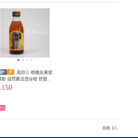
高仰三 柑橘全果發
酵飲 自然農法茂谷柑 甘甜芬
芳清輕飲 以紅冰糖古法發酵
150
登記
頁數
1
/
1