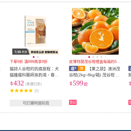
下單9折 滿899再享9折
皮薄特甜茂谷柑禮盒每箱約5斤±
茂
貓詩人谷柑的抗癌旅程：犬
【果之蔬】澳洲茂
貓腫瘤科醫師吳鈞鴻、春花
谷柑(2kg~8kg/箱) 茂谷柑 澳
媽攜手協助家長面對毛孩疾
洲
432
599
(售價已折)
起
病
(5)
登記
可訂購時通知我