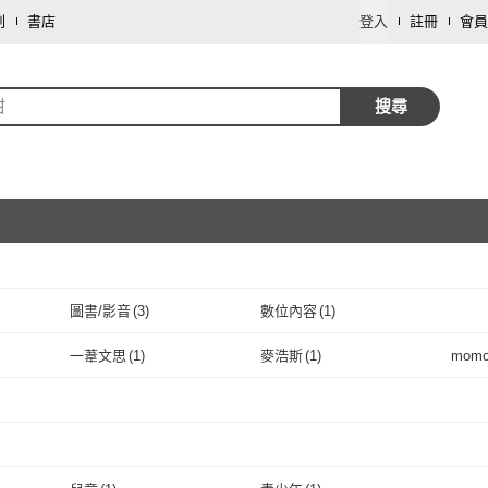
劃
書店
登入
註冊
會員
柑
搜尋
圖書/影音
(
3
)
數位內容
(
1
)
取消
一葦文思
(
1
)
麥浩斯
(
1
)
mom
取消
3
)
一葦文思
(
1
)
麥浩斯
(
1
)
魚大俠
(
1
)
食在美好
(
2
)
1
)
魚大俠
(
1
)
食在美好
取消
(
2
)
取消