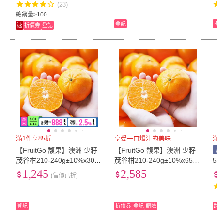
(23)
總銷量>100
登記
速
折價券
登記
滿1件享85折
享受一口爆汁的美味
【FruitGo 馥果】澳洲 少籽
【FruitGo 馥果】澳洲 少籽
茂谷柑210-240g±10%x30-3
茂谷柑210-240g±10%x65-7
5顆/箱(#42原裝箱9kg±10%_
0顆/箱(#42原裝箱15kg±10%
1,245
2,585
(售價已折)
橘子)
_橘子_中元普渡_水果禮盒)
登記
折價券
登記
贈險