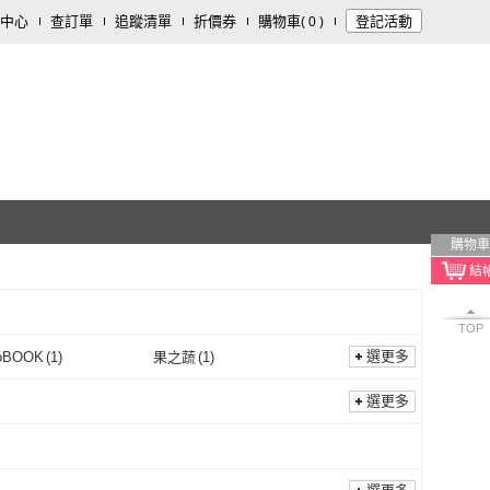
中心
查訂單
追蹤清單
折價券
購物車
登記活動
(
0
)
購物車
TOP
選更多
oBOOK
(
1
)
果之蔬
(
1
)
momoBOOK
(
1
)
果之蔬
(
1
)
選更多