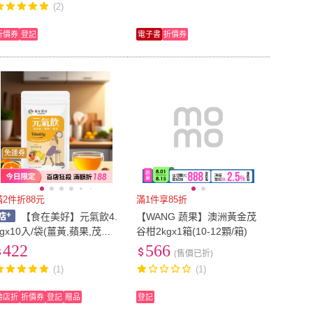
(2)
折價券
登記
電子書
折價券
免運券
滿2件折88元
滿1件享85折
【食在美好】元氣飲4.
【WANG 蔬果】澳洲黃金茂
5gx10入/袋(薑黃,蘋果,茂谷
谷柑2kgx1箱(10-12顆/箱)
柑,鳳梨,薑)
422
566
(售價已折)
(1)
(1)
跨店折
折價券
登記
贈品
登記