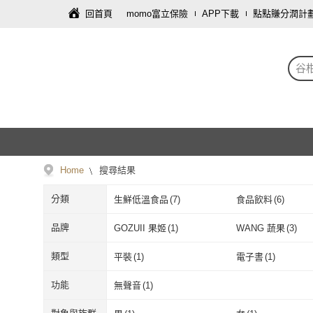
回首頁
momo富立保險
APP下載
點點賺分潤計
谷
Home
搜尋結果
分類
生鮮低溫食品
(
7
)
食品飲料
(
6
)
品牌
GOZUII 果姬
(
1
)
WANG 蔬果
(
3
)
GOZUII 果姬
(
1
)
WANG 蔬果
(
FruitGo 馥果
(
2
)
Hoiis 好集食
(
1
)
類型
平裝
(
1
)
電子書
(
1
)
FruitGo 馥果
(
2
)
Hoiis 好集食
(
平裝
(
1
)
電子書
(
1
)
功能
無聲音
(
1
)
無聲音
(
1
)