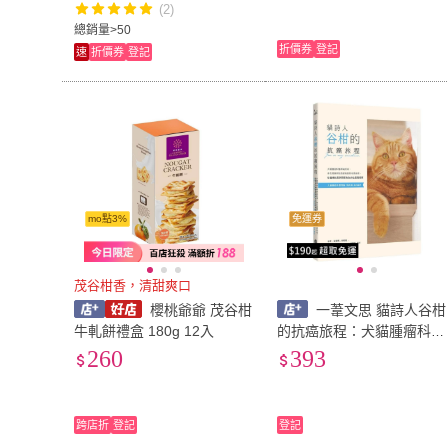
(2)
總銷量>50
折價券
登記
速
折價券
登記
mo點3%
免運券
茂谷柑香，清甜爽口
櫻桃爺爺 茂谷柑
一葦文思 貓詩人谷柑
牛軋餅禮盒 180g 12入
的抗癌旅程：犬貓腫瘤科醫
師吳鈞鴻、春花媽攜手協助
260
393
家長面對毛孩疾病，從醫療
到居
跨店折
登記
登記