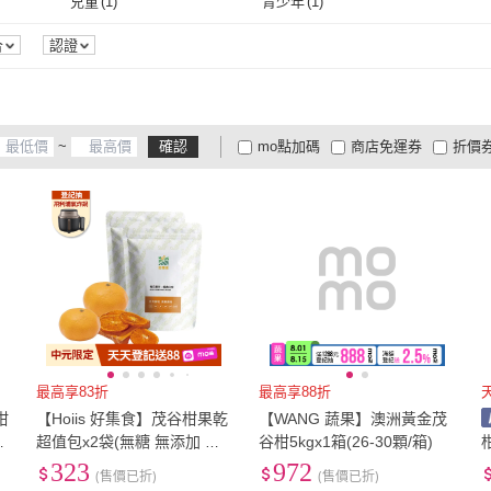
兒童
(
1
)
青少年
(
1
)
兒童
(
1
)
青少年
(
1
)
合
認證
~
確認
mo點加碼
商店免運券
折價
大家電安心配
大家電快配
商
低溫宅配
定期配/分次配
貨
4
及以上
3
及以上
2
及
最高享83折
最高享88折
柑
【Hoiis 好集食】茂谷柑果乾
【WANG 蔬果】澳洲黃金茂
地
超值包x2袋(無糖 無添加 可
谷柑5kgx1箱(26-30顆/箱)
沖泡果乾水)
323
972
(售價已折)
(售價已折)