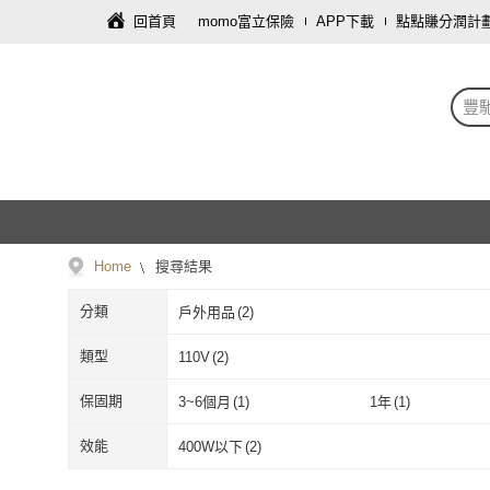
回首頁
momo富立保險
APP下載
點點賺分潤計
豐馳
Home
搜尋結果
分類
戶外用品
(
2
)
類型
110V
(
2
)
110V
(
2
)
保固期
3~6個月
(
1
)
1年
(
1
)
3~6個月
(
1
)
1年
(
1
)
效能
400W以下
(
2
)
400W以下
(
2
)