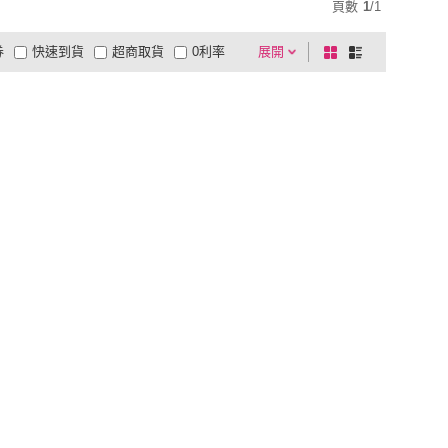
頁數
1
/
1
券
快速到貨
超商取貨
0利率
展開
棋
條
品有量
有影片
電視購物
盤
列
到付款
超商付款
5
式
式
以上
1
及以上