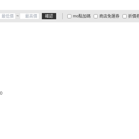
~
確認
mo點加碼
商店免運券
折價
大家電安心配
大家電快配
商
低溫宅配
定期配/分次配
貨
4
及以上
3
及以上
2
及
0
露