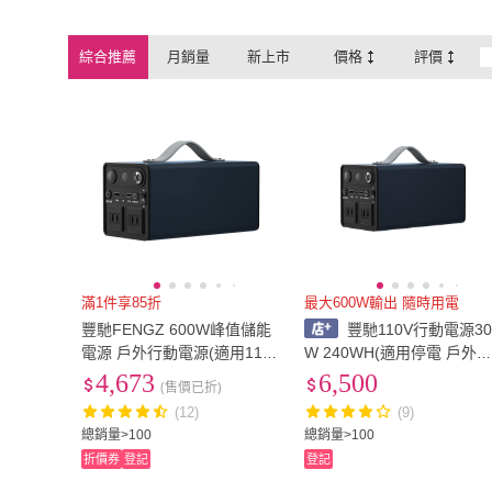
綜合推薦
月銷量
新上市
價格
評價
滿1件享85折
最大600W輸出 隨時用電
豐馳FENGZ 600W峰值儲能
豐馳110V行動電源30
電源 戶外行動電源(適用110
W 240WH(適用停電 戶外
V 露營 擺攤 停電應急用電)
營 擺攤 應急用電)
4,673
6,500
(售價已折)
(12)
(9)
總銷量>100
總銷量>100
折價券
登記
登記