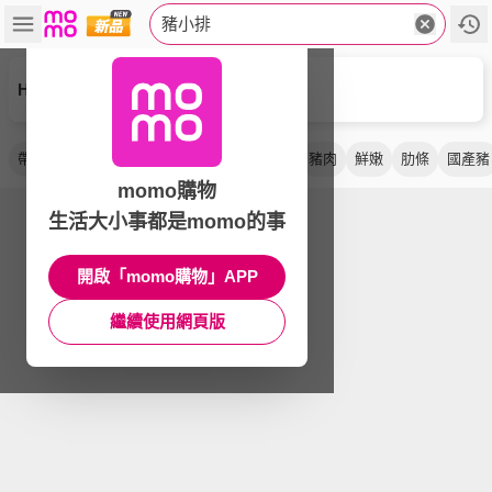
豬小排
HONGSAN COOKING 紅杉宅料理
帶骨
能量豬
肋排
團購
雪花
豬排
豬肉
鮮嫩
肋條
國產豬
momo購物
生活大小事都是momo的事
開啟「momo購物」APP
繼續使用網頁版