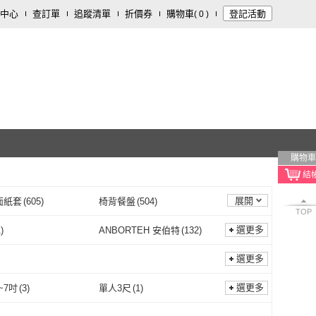
中心
查訂單
追蹤清單
折價券
購物車
登記活動
(
0
)
購物車
展開
面紙套
(
605
)
椅背餐盤
(
504
)
TOP
平板架
(
24
)
選更多
1
)
ANBORTEH 安伯特
(
132
)
Nil
(
31
)
ANBORTEH 安伯特
(
132
)
AVE
(
31
)
YORI 優里
(
34
)
選更多
EVWAVE
(
31
)
YORI 優里
(
34
)
EASY
(
4
)
SANRIO 三麗鷗
(
17
)
選更多
~7吋
(
3
)
單人3尺
(
1
)
MAGEASY
(
4
)
SANRIO 三麗鷗
(
17
)
POLYWELL
(
10
)
6.5吋~7吋
(
3
)
單人3尺
(
1
)