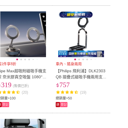
滿1件享8折
車內、隨身兩用
Pipe Max超吸附磁吸手機支
【Philips 飛利浦】DLK2303
架 奈米膠真空吸盤 1080°四
QB 摺疊式磁吸手機兩用支架
軸旋轉 鋅合金汽車用手機架
(穩固不傷車/超強磁力/車內
319
757
(售價已折)
MagSafe桌面支架
隨身兩用)
(20)
(19)
總銷量>100
總銷量>50
速
登記
速
登記