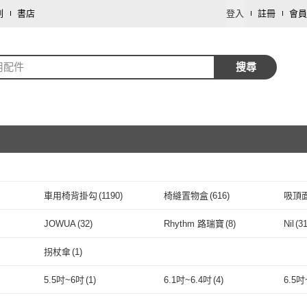
劃
書店
登入
註冊
會員
用配件
搜尋
車用椅背掛勾
(
1190
)
椅縫置物盒
(
616
)
吸頂
取消
飲料架
(
171
)
車用導航架
(
52
)
車用
JOWUA
(
32
)
Rhythm 路瑞寶
(
8
)
Nil
(
3
取消
JOWUA
(
32
)
Rhythm 路瑞寶
(
8
)
KEYIE
(
20
)
amuok
(
21
)
EVW
拐杖傘
(
1
)
KEYIE
(
20
)
amuok
取消
(
21
)
BASEUS
(
20
)
車選家
(
29
)
MAG
拐杖傘
(
1
)
5.5吋~6吋
(
1
)
6.1吋~6.4吋
(
4
)
6.5吋
BASEUS
(
20
)
車選家
(
29
)
Future Tech 未來科技
(
2
)
XILLA
(
298
)
TZ
(
7
)
取消
5.5吋~6吋
(
1
)
6.1吋~6.4吋
(
4
)