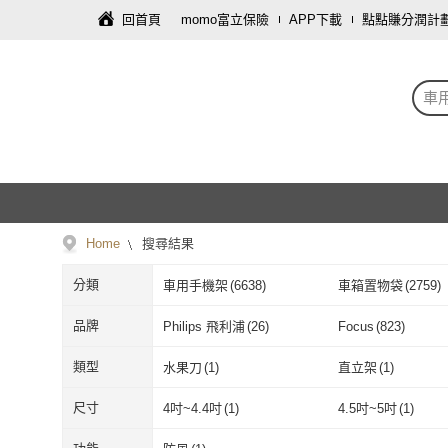
回首頁
momo富立保險
APP下載
點點賺分潤計
車
Home
搜尋結果
分類
車用手機架
(
6638
)
車箱置物袋
(
2759
)
遮陽板置物袋
(
332
)
車用菸灰缸
(
186
)
品牌
Philips 飛利浦
(
26
)
Focus
(
823
)
Philips 飛利浦
(
26
)
Focus
(
823
)
Martin Shop 馬丁的店
(
108
)
ANTIAN
(
35
)
類型
水果刀
(
1
)
直立架
(
1
)
Martin Shop 馬丁的店
(
108
)
ANTIAN
(
35
)
JTLEGEND
(
2
)
ProTap
(
33
)
水果刀
(
1
)
直立架
(
1
)
尺寸
4吋~4.4吋
(
1
)
4.5吋~5吋
(
1
)
JTLEGEND
(
2
)
ProTap
(
33
)
Seekis
(
15
)
BELKIN
(
1
)
4吋~4.4吋
(
1
)
4.5吋~5吋
(
1
)