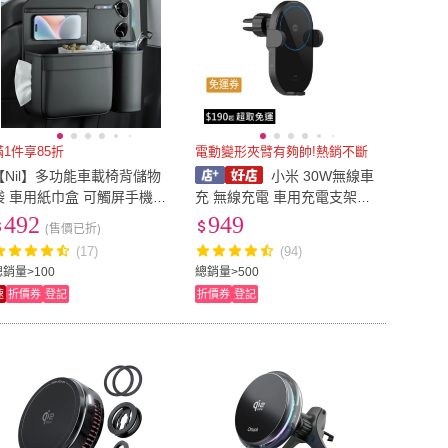
免運券
滿1件享85折
電動變形夾臂有夠帥!熱銷不斷
【Nil】多功能車載椅背儲物
小米 30W無線車
袋 車用紙巾盒 可觸屏手機視
充 無線充電 車用充電支架
窗置物袋(收納袋 掛袋)
車用無線充支架 無線車充 手
492
949
(售價已折)
機支架 車載無線充電器
(17)
(94)
總銷量>100
總銷量>500
速
折價券
登記
折價券
登記