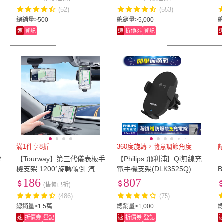
支架
機架 導航車架
(52)
(553)
總銷量>500
總銷量>5,000
總
速
登記
速
折價券
登記
滿1件享8折
360度旋轉，隨意調節角度
2
【Tourway】第三代儀表板手
【Philips 飛利浦】Qi無線充
快
機支架 1200°旋轉傾倒 汽車
電手機支架(DLK3525Q)
手機架 車用導航支架 臨時停
186
807
(售價已折)
車牌 夾式支架
(486)
(75)
總銷量>1.5萬
總銷量>1,000
速
折價券
登記
速
折價券
登記