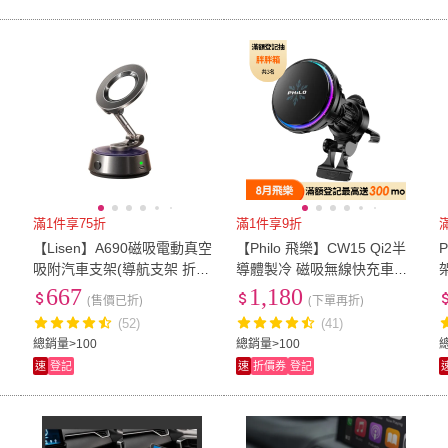
滿1件享75折
滿1件享9折
【Lisen】A690磁吸電動真空
【Philo 飛樂】CW15 Qi2半
架
吸附汽車支架(導航支架 折疊
導體製冷 磁吸無線快充車用
支
汽車支架 車載支架 手機支架
手機架 (15W散熱防燙/鷹喙
667
1,180
(售價已折)
(下單再折)
真空支架)
穩固/贈環形貼片1入)
(52)
(41)
總銷量>100
總銷量>100
速
登記
速
折價券
登記