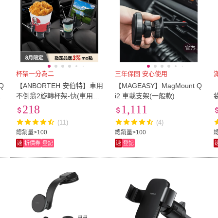
杯架一分為二
三年保固 安心使用
Q
【ANBORTEH 安伯特】車用
【MAGEASY】MagMount Q
一
不倒翁2旋轉杯架-快(車用杯
i2 車載支架(一般款)
架 汽車杯架 水杯架 置物架
218
1,111
飲料架 手機架)
(11)
(4)
總銷量>100
總銷量>100
速
折價券
登記
速
登記