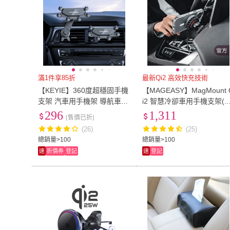
滿1件享85折
最新Qi2 高效快充技術
【KEYIE】360度超穩固手機
【MAGEASY】MagMount 
支架 汽車用手機架 導航車架
i2 智慧冷卻車用手機支架(
(延長臂不擋出風口/鷹嘴掛鉤
般款)
296
1,311
(售價已折)
不脫落)
(26)
(25)
總銷量>100
總銷量>100
速
折價券
登記
速
登記