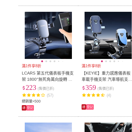
滿1件享8折
滿1件享8折
LCARS 第五代儀表板手機支
【KEYIE】重力感應儀表板
架 1800°無死角萬向旋轉 後
車載手機支架 汽車導航支
推傾倒 重力汽車手機架 車用
360°萬向旋轉手機架 夾式
223
359
(售價已折)
(售價已折)
夾式導航支架
架 汽車手機架
(57)
(4)
總銷量>500
速
登記
速
登記