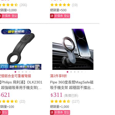
包置物收納
(266)
(19)
銷量>3,000
總銷量>500
速
折價券
登記
速
折價券
登記
記憶鋁合金可重複彎摺
滿1件享8折
【Philips 飛利浦】DLK2301
Pipe 360度長臂MagSafe磁
B 超強磁吸車用手機支架(廣
吸手機支架 超穩固不擋出風
泛通用/自由調整角度/隨意安
口 金屬伸縮鈎夾不脫落 汽車
621
311
(售價已折)
裝位置)
用手機架導航車架
(22)
(127)
總銷量>100
總銷量>1,000
速
登記
速
折價券
登記