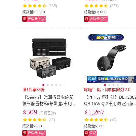
系統適用)
調整/導航/支架)
(235)
(271)
總銷量>3,000
總銷量>3,000
速
折價券
登記
速
折價券
登記
滿1件享85折
喀噠“一貼，即刻開啟Qi2.0
【Seekis】汽車折疊收納箱
【Philips 飛利浦】DLK230
後車廂置物箱(帶鞋倉/車用收
QB 15W Qi2車用磁吸無線
納箱/雜物箱/玩具箱/摺疊箱/
充支架(彎折支架/MagSafe/
509
1,267
(售價已折)
整理箱/儲物箱)
彩色氛圍燈/FOD異物偵測)
(47)
(16)
總銷量>500
總銷量>100
速
折價券
登記
速
登記