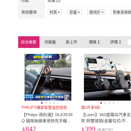
單人加大3.5尺
(
1
)
單人特規
(
1
)
功能
防風
(
1
)
Seekis
(
15
)
BELKIN
(
1
)
小米
(
1
)
WANGKE
(
29
)
單人加大3.5尺
(
1
)
單人特規
(
1
)
防風
(
1
)
其他選項
材質
容量
適用於
對象與族
小米
(
1
)
WANGKE
(
29
)
poko
(
2
)
ACEFAST
(
6
)
poko
(
2
)
ACEFAST
(
6
)
Philo 飛樂
(
4
)
kurumapop
(
47
)
綜合推薦
月銷量
新上市
價格
評價
Philo 飛樂
(
4
)
kurumapop
(
4
YOLU
(
7
)
TPARTS
(
22
)
YOLU
(
7
)
TPARTS
(
22
)
peripower
(
77
)
KOLKO 克魯克家
peripower
(
77
)
KOLKO 克
PHILIPS獨家智慧溫控技術
滿1件享8折
【Philips 飛利浦】DLK3539
【Lisen】360度萬向汽車支
Q 磁吸無線車用快充手機架
架 附雙球頭(金屬勾式/不檔
組(MagSafe/360度隨心轉/雙
出風口/零分貝/爆款/可上下
842
399
(售價已折)