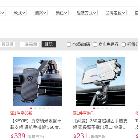
雙人加大
(
1
)
寬59cm以下
(
4
)
35公
Future Tech 未來科技
(
2
)
XILLA
(
298
)
MUAN
(
22
)
KT BIKER
(
67
)
LINE
雙人加大
(
1
)
寬59cm以下
(
4
)
群
款式
圖案
顏色
組裝方式
品牌定位
MUAN
(
22
)
KT BIKER
(
67
)
LISEN
(
22
)
Mio
(
164
)
YAC
(
LISEN
(
22
)
Mio
(
164
)
ONPRO
(
5
)
Kyhome
(
8
)
E Sto
~
確認
mo點加碼
商店免運券
折價
7
)
ONPRO
(
5
)
Kyhome
(
8
)
WE CHAMP
(
4
)
Quality 聚家
(
3
)
icle
大家電安心配
大家電快配
商
低溫宅配
定期配/分次配
貨
WE CHAMP
(
4
)
Quality 聚家
(
3
)
居
(
1
)
4
及以上
3
及以上
2
及
魯克家居
(
1
)
滿1件享85折
滿1件享8折
【KEYIE】真空納米吸盤車
【舜威】360度超穩固手機支
載支架 導航手機架 360度旋
架 延長臂不擋出風口 金屬鈎
轉汽車車用支架 儀錶盤伸縮
夾不脫落 支援橫屏 汽車用手
339
231
(售價已折)
(售價已折)