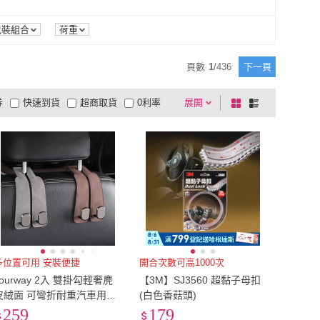
分以下
(
2
)
TZ
(
7
)
POLYWELL
(
10
)
 FRIENDS
(
12
)
GER 泰
(
16
)
35公分以下
(
2
)
包裝組合
荷重
LINE FRIENDS
(
12
)
GER 泰
(
16
)
95
)
TITA
(
8
)
頁數
1
/
436
下一頁
YAC
(
95
)
TITA
(
8
)
re
(
12
)
HODA
(
7
)
券
快速到貨
超商取貨
0利率
展開
棋
條
E Store
(
12
)
HODA
(
7
)
aXbag 點子包
(
9
)
Doraemon 哆啦A夢
(
9
)
品有量
有影片
電視購物
盤
列
到付款
超商付款
5
式
式
icleaXbag 點子包
(
9
)
Doraemon 哆啦A夢
(
9
)
以上
1
及以上
多位置可用 安裝便捷
開合次數可高1000次
Tourway 2入 雙掛勾輕奢麂
【3M】SJ3560 超黏子母扣
皮絨面 可彎折耐重汽車用掛
(白色香菇頭)
鉤 質感金屬鉤扣 後座椅背包
259
179