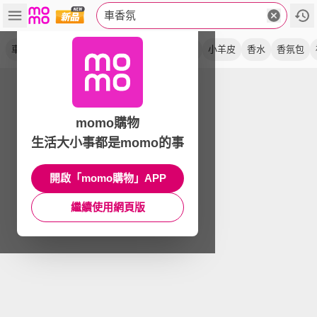
車香氛
車用
精品
擴香
金球
香氛機
黑麝香
小羊皮
香水
香氛包
momo購物
生活大小事都是momo的事
開啟「momo購物」APP
繼續使用網頁版