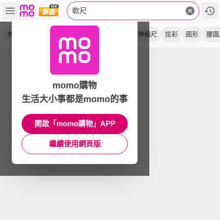
軟尺
捲尺
皮尺
量尺
隨身尺
布尺
直尺
伸縮尺
炫彩
圓形
腰圍
momo購物
生活大小事都是momo的事
開啟「momo購物」APP
繼續使用網頁版