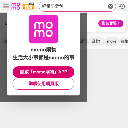
輕量斜背包
COACH
造訪賣場
斜背包
防潑水
側背包
尼龍
素面
單肩包
肩背包
move
細
momo購物
生活大小事都是momo的事
開啟「momo購物」APP
繼續使用網頁版