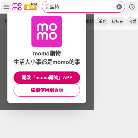
造型椅
椅凳
休閒椅
造型凳
餐椅
動物椅
兒童椅
羊駝
科技布
可愛
momo購物
生活大小事都是momo的事
開啟「momo購物」APP
繼續使用網頁版