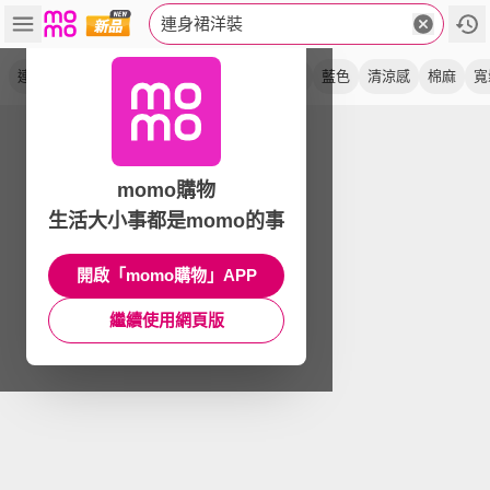
連身裙洋裝
連衣裙
長裙
長洋裝
收腰
純色
圓領
藍色
清涼感
棉麻
寬
momo購物
生活大小事都是momo的事
開啟「momo購物」APP
繼續使用網頁版