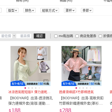
4L
(
61
)
5L
(
49
)
6L
(
48
棉布
(
84
)
棉麻
(
45
)
不織
Sumfun
(
1
)
沁甜美姬
(
1
)
Mila
(
5
)
JDUDS
(
3
)
JMI
(
4L
(
61
)
5L
(
49
)
3XL
(
588
)
4XL
(
486
)
5XL
(
棉布
(
84
)
棉麻
(
45
)
防水布
(
44
)
網布
(
44
)
蠶絲
(
版型
顏色
組裝方式
罩杯
季節
Mila
(
5
)
JDUDS
(
3
)
Muses
(
3
)
Baby 童衣
(
2
)
KAN
3XL
(
588
)
4XL
(
486
)
23腰(58公分)
(
4
)
24腰(61公分)
(
4
)
25腰(
防水布
(
44
)
網布
(
44
)
萊卡
(
60
)
嫘縈
(
44
)
尼龍
(
Muses
(
3
)
Baby 童衣
(
2
)
TDL
(
1
)
狐狸姬
(
21
)
Been
2
)
23腰(58公分)
(
4
)
24腰(61公分)
(
4
)
29腰(74公分)
(
30
)
30腰(76公分)
(
33
)
31腰(
萊卡
(
60
)
嫘縈
(
44
)
皮革
(
44
)
無
(
8
)
其它
(
~
確認
mo點加碼
商店免運券
折價
TDL
(
1
)
狐狸姬
(
21
)
Kinloch Anderson
(
1
)
ASister 小姊姊
(
1
)
PEA
27
)
29腰(74公分)
(
30
)
30腰(76公分)
(
33
)
35腰(89公分)
(
8
)
36腰(91公分)
(
9
)
37腰(
皮革
(
44
)
無
(
8
)
大家電安心配
大家電快配
商
低溫宅配
定期配/分次配
貨
)
Kinloch Anderson
(
1
)
ASister 小姊姊
(
1
)
13
)
35腰(89公分)
(
8
)
36腰(91公分)
(
9
)
91cm~100cm
(
17
)
101cm~110cm
(
26
)
111c
4
及以上
3
及以上
2
及
5
)
91cm~100cm
(
17
)
101cm~110cm
(
26
)
151cm~160cm
(
22
)
161cm~170cm
(
4
)
70
(
1
)
m
(
34
)
151cm~160cm
(
22
)
161cm~170cm
(
4
)
小於60cm*90cm
(
2
)
小於60cm*90cm
(
2
)
Ad
Ad
冰涼透氣輕短版X 彈力速乾材質
透膚滑順感X竹節棉透氣
順
【BODYAIR】出清-透涼微孔
【BODYAIR】出清-寬軟貝釦
U
彈力連帽外套(瑜珈.運動.慢
竹節棉針織連帽外套(罩衫.上
跑.透氣.舞蹈.運動外套)
衣.CASUAL)
188
288