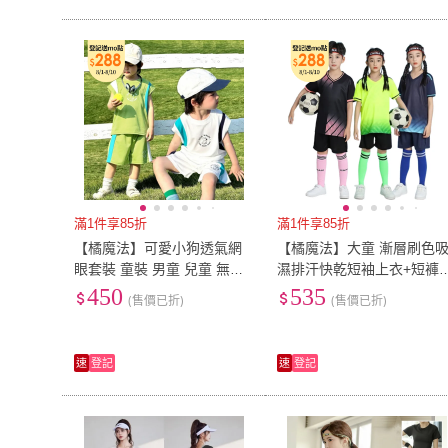
滿1件享85折
滿1件享85折
【橘魔法】可愛小狗透氣網
【橘魔法】大童 漸層刷色
眼套裝 童裝 男童 兒童 無袖
濕排汗快乾短袖上衣+短褲
背心 短褲 褲子 運動服 透氣
套裝 男童 兒童 女童 童裝 
450
535
(售價已折)
(售價已折)
動服 足球衣 快乾 速乾
速
登記
速
登記