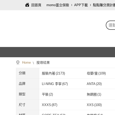
回首頁
momo富立保險
APP下載
點點賺分潤計
運
Home
搜尋結果
分類
服裝內著
(
2173
)
母嬰/童
(
109
)
鞋/包/箱
(
2
)
飾品配件
(
2
)
品牌
LI-NING 李寧
(
67
)
ANTA
(
20
)
LI-NING 李寧
(
67
)
ANTA
(
20
)
橘魔法
(
10
)
YUKE
(
4
)
類型
平裝
(
2
)
無鋼圈
(
1
)
橘魔法
(
10
)
YUKE
(
4
)
AIR
(
2
)
希賽德
(
6
)
平裝
(
2
)
無鋼圈
(
1
)
尺寸
XXXS
(
87
)
XXS
(
100
)
AIR
(
2
)
希賽德
(
6
)
Arbea
(
3
)
小衣衫童裝
(
2
)
XXXS
(
87
)
XXS
(
100
)