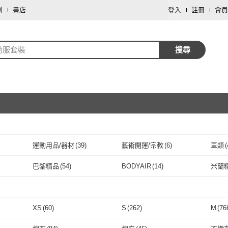
劃
書店
登入
註冊
會員
動服套裝
搜尋
運動用品/器材
(
39
)
藝術開運/宗教
(
6
)
車類
(
取消
寵物
(
2
)
巴黎精品
(
54
)
BODYAIR
(
14
)
米蘭
取消
巴黎精品
(
54
)
BODYAIR
(
14
)
ANTIAN
(
3
)
愛衣朵拉
(
12
)
UniKi
ANTIAN
(
3
)
愛衣朵拉
取消
(
12
)
Uicy
(
9
)
QIDINA
(
25
)
ONE
XS
(
60
)
S
(
262
)
M
(
76
Uicy
(
9
)
QIDINA
(
25
)
Sumfun
(
1
)
沁甜美姬
(
1
)
LANN
取消
XS
(
60
)
S
(
262
)