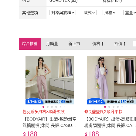
2L
(
95
)
3L
(
71
)
材質
GORE-TEX
(
53
)
有機棉
(
54
)
Arbea
(
3
)
小衣衫童裝
(
2
)
藍尼居家
(
3
)
AKARA
(
4
)
2L
(
95
)
3L
(
71
)
XL
(
818
)
2XL
(
654
)
GORE-TEX
(
53
)
有機棉
(
54
)
牛津布
(
44
)
帆布
(
44
)
其他選項
對象與族群
款式
風格
重量
藍尼居家
(
3
)
AKARA
(
4
)
AMIE 艾米韓系
(
47
)
初色
(
3
)
XL
(
818
)
2XL
(
654
)
Free
(
128
)
22腰(56公分)
(
2
)
牛津布
(
44
)
帆布
(
44
)
絨布
(
44
)
莫代爾
(
45
)
AMIE 艾米韓系
(
47
)
初色
(
3
)
MsMore
(
1
)
PUMA
(
1
)
Free
(
128
)
22腰(56公分)
(
27腰(69公分)
(
24
)
28腰(71公分)
(
27
)
絨布
(
44
)
莫代爾
(
45
)
彈性纖維
(
101
)
羊毛
(
44
)
綜合推薦
月銷量
新上市
價格
評價
MsMore
(
1
)
PUMA
(
1
)
CAMEL
(
1
)
ALEKPAUL
(
1
)
27腰(69公分)
(
24
)
28腰(71公分)
(
33腰(84公分)
(
11
)
34腰(86公分)
(
13
)
彈性纖維
(
101
)
羊毛
(
44
)
CAMEL
(
1
)
ALEKPAUL
(
1
Heart:W 新職人
(
2
)
Amhome
(
4
)
33腰(84公分)
(
11
)
34腰(86公分)
(
0cm~50cm
(
4
)
81cm~90cm
(
5
)
Heart:W 新職人
(
2
)
Amhome
(
4
)
0cm~50cm
(
4
)
81cm~90cm
(
131cm~140cm
(
38
)
141cm~150cm
(
34
)
131cm~140cm
(
38
)
141cm~150c
80
(
1
)
85
(
1
)
80
(
1
)
85
(
1
)
Ad
Ad
輕羽感多風格X順滑柔軟
修長垂墜風X順滑柔軟
【BODYAIR】出清-親透滑空
【BODYAIR】出清-高腰垂
氣擴腿褲(休閒.長褲.CASUA
親膚闊腿褲(休閒.長褲.CAS
L)
AL)
188
188