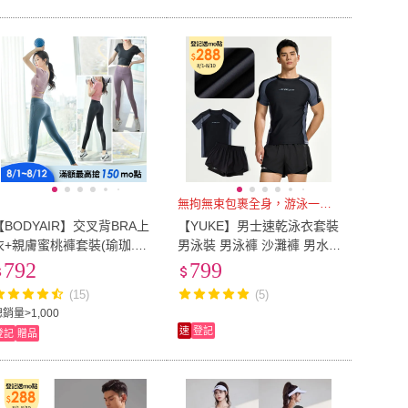
無拘無束包裹全身，游泳一套就夠
【BODYAIR】交叉背BRA上
【YUKE】男士速乾泳衣套裝
衣+親膚蜜桃褲套裝(瑜珈.運
男泳裝 男泳褲 沙灘褲 男水
動.慢跑.透氣.舞蹈.運動服.運
母衣 溫泉衣 運動服 健身套
792
799
動褲)
裝 上衣+泳褲
(15)
(5)
銷量>1,000
速
登記
登記
贈品