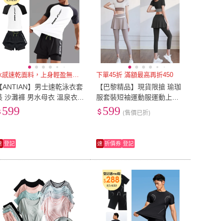
冰感速乾面料，上身輕盈無束縛
下單45折 滿額最高再折450
【ANTIAN】男士速乾泳衣套
【巴黎精品】現貨限搶 瑜珈
裝 沙灘褲 男水母衣 溫泉衣
服套裝短袖運動服運動上衣
健身運動服 上衣+泳褲 游泳
休閒女裝瑜伽服-彈力透氣瑜
599
599
(售價已折)
訓練服
珈褲修身長褲多色b1a54 A
速
登記
速
折價券
登記