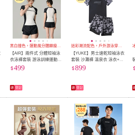
黑白撞色，運動風分體顯瘦泳衣
迷彩潮流配色，戶外游泳穿搭吸睛
衣
【AIR】兩件式 分體短袖泳
【YUKE】男士速乾短袖泳衣
衣泳褲套裝 游泳訓練運動服
套裝 沙灘褲 溫泉衣 泳衣+泳
.
遮肚防走光泳衣泳褲 溫泉泳
褲 健身運動服 男水母衣
499
899
裝
速
登記
速
登記