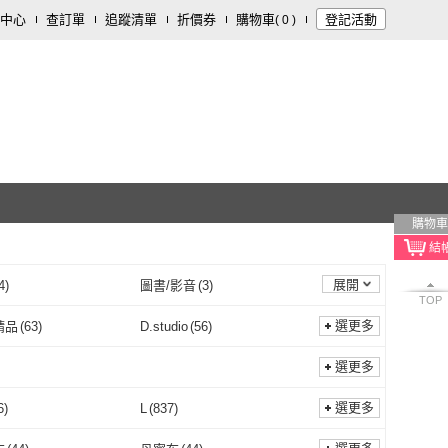
中心
查訂單
追蹤清單
折價券
購物車
登記活動
(
0
)
購物車
展開
4
)
圖書/影音
(
3
)
TOP
選更多
精品
(
63
)
D.studio
(
56
)
米蘭精品
(
63
)
D.studio
(
56
)
ds
(
8
)
安朵童舖
(
3
)
選更多
UniKids
(
8
)
安朵童舖
(
3
)
Y 歐妮
(
10
)
adidas 愛迪達
(
4
)
選更多
6
)
L
(
837
)
ONEY 歐妮
(
10
)
adidas 愛迪達
(
4
)
I 藍尼
(
12
)
SeasonsBikini
(
6
)
M
(
766
)
L
(
837
)