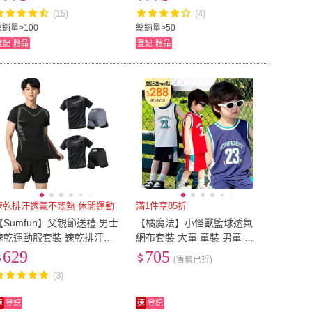
動服.運動褲)
(15)
(4)
總銷量>100
總銷量>50
登記
贈品
登記
贈品
速乾排汗透氣不悶熱 休閒運動
滿1件享85折
【Sumfun】父親節送禮 男士
【橘魔法】小怪獸籃球透氣
速乾運動服套裝 速乾排汗運
網布套裝 大童 童裝 男童 兒
動T恤 健身慢跑訓練服 運動
童 無袖背心 短褲 褲子 運動
629
705
(售價已折)
服 短袖 男泳裝
服 透氣 快乾 速乾
(3)
速
登記
速
登記