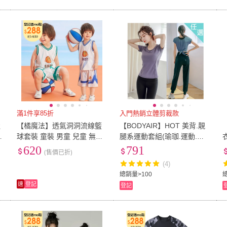
滿1件享85折
入門熱銷立體剪裁款
吸
【橘魔法】透氣洞洞流線籃
【BODYAIR】HOT 美背.靚
球套裝 童裝 男童 兒童 無袖
腿系運動套組(瑜珈.運動.慢
運
背心 短褲 褲子 運動服 透氣
跑.透氣.舞蹈.BRA.運動服.運
620
791
(售價已折)
快乾 速乾
動褲)
(4)
總銷量>100
總
速
登記
登記