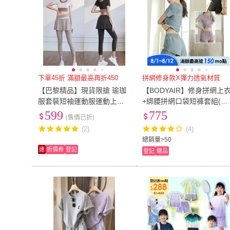
下單45折 滿額最高再折450
拼網修身款X彈力透氣材質
【巴黎精品】現貨限搶 瑜珈
【BODYAIR】修身拼網上
服套裝短袖運動服運動上衣
+綁腰拼網口袋短褲套組(瑜
休閒女裝瑜伽服-彈力透氣瑜
珈.慢跑.運動.健身.透氣.舞蹈
599
775
(售價已折)
珈褲修身長褲多色b1a54 A
運動服.運動褲)
(2)
(4)
總銷量>50
速
折價券
登記
登記
贈品