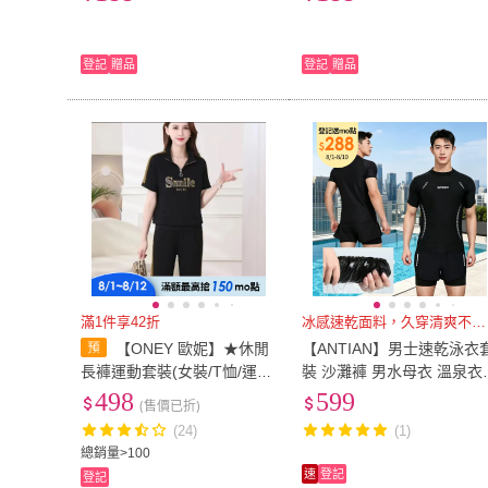
登記
贈品
登記
贈品
滿1件享42折
冰感速乾面料，久穿清爽不悶汗
【ONEY 歐妮】★休閒
【ANTIAN】男士速乾泳衣
長褲運動套裝(女裝/T恤/運動
裝 沙灘褲 男水母衣 溫泉衣
服/兩件套/素色/日系/通勤)
健身運動服 上衣+泳褲
498
599
(售價已折)
(24)
(1)
總銷量>100
速
登記
登記