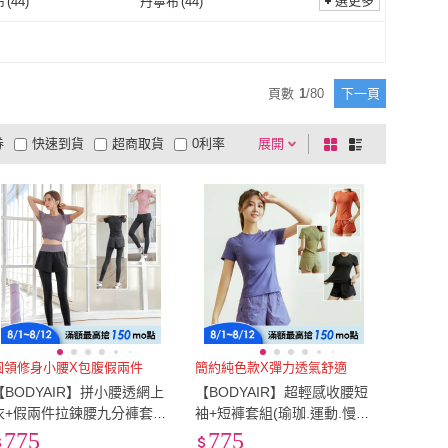
)
7L
(
45
)
選更多
布
(
44
)
丹寧布
(
44
)
LANNI 藍尼
(
12
)
SeasonsBikini
(
6
)
3
)
HanVo
(
5
)
6L
(
48
)
7L
(
45
)
258
)
6XL
(
93
)
不織布
(
44
)
丹寧布
(
44
)
44
)
紗
(
47
)
JMI
(
3
)
HanVo
(
5
)
GOL
(
1
)
KAWASAKI
(
11
)
5XL
(
258
)
6XL
(
93
)
64公分)
(
20
)
26腰(66公分)
(
23
)
蠶絲
(
44
)
紗
(
47
)
60
)
聚酯纖維
(
304
)
頁數
1
/
80
下一頁
KANGOL
(
1
)
KAWASAKI
(
11
)
Teen 嬪婷
(
1
)
361 度
(
1
)
25腰(64公分)
(
20
)
26腰(66公分)
(
23
)
79公分)
(
30
)
32腰(81公分)
(
32
)
尼龍
(
60
)
聚酯纖維
(
304
)
79
)
券
快速到貨
超商取貨
0利率
展開
棋
條
BeenTeen 嬪婷
(
1
)
361 度
(
1
)
K
(
2
)
Pure 衣櫃
(
1
)
31腰(79公分)
(
30
)
32腰(81公分)
(
32
)
94公分)
(
1
)
38腰(97公分)
(
2
)
其它
(
79
)
品有量
有影片
電視購物
盤
列
到付款
超商付款
5
式
式
PEAK
(
2
)
Pure 衣櫃
(
1
)
37腰(94公分)
(
1
)
38腰(97公分)
(
2
)
m~120cm
(
39
)
121cm~130cm
(
38
)
以上
1
及以上
111cm~120cm
(
39
)
121cm~130cm
(
38
)
75
(
1
)
70
(
1
)
75
(
1
)
圓領修身小腰X包腹假兩件
簡約純色款X彈力透氣舒適
【BODYAIR】拼小腰透網上
【BODYAIR】超輕感收腰短
衣+假兩件拉鍊腰九分褲套組
袖+短褲套組(瑜珈.運動.慢跑.
(瑜珈.運動.慢跑.透氣.舞蹈.運
透氣.舞蹈.運動服.運動褲)
775
775