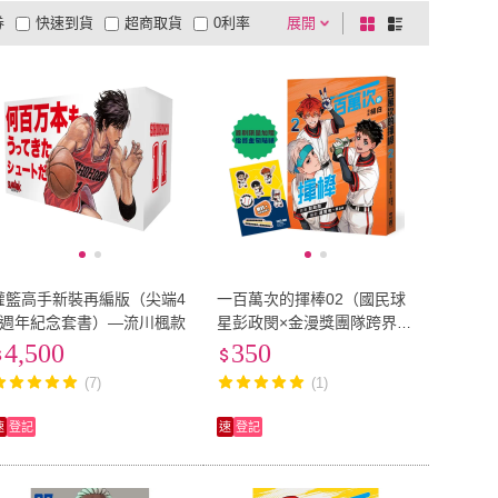
券
快速到貨
超商取貨
0利率
展開
棋
條
品有量
有影片
電視購物
盤
列
到付款
超商付款
5
式
式
以上
1
及以上
灌籃高手新裝再編版（尖端4
一百萬次的揮棒02（國民球
5週年紀念套書）—流川楓款
星彭政閔×金漫獎團隊跨界聯
手運動漫畫）首刷限量贈送
4,500
350
恰哥金句貼紙
(7)
(1)
速
登記
速
登記