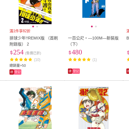
滿1件享82折
排球少年!!REMIX版 （首刷
一百公尺。—100M—新裝版
附錄版） 2
（下）
254
480
(售價已折)
(10)
(1)
總銷量>50
速
登記
速
登記