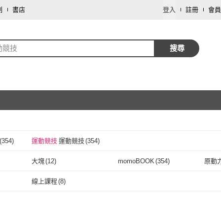
劃
書店
登入
註冊
會員
動競技
搜尋
(
354
)
運動競技
運動競技
(
354
)
取消
大塊
(
12
)
momoBOOK
(
354
)
原動
取消
)
大塊
(
12
)
momoBOOK
(
354
)
晨星
(
3
)
遠流
(
1
)
大辣
(
線上課程
(
8
)
晨星
(
3
)
遠流
(
1
)
蓋亞
(
1
)
康軒
(
1
)
長鴻
線上課程
(
8
)
蓋亞
(
1
)
康軒
(
1
)