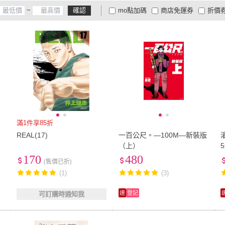
~
確認
mo點加碼
商店免運券
折價
大家電安心配
大家電快配
商
低溫宅配
定期配/分次配
貨
4
及以上
3
及以上
2
及
滿1件享85折
REAL(17)
一百公尺。—100M—新裝版
（上）
170
480
(售價已折)
(1)
(3)
速
登記
可訂購時通知我