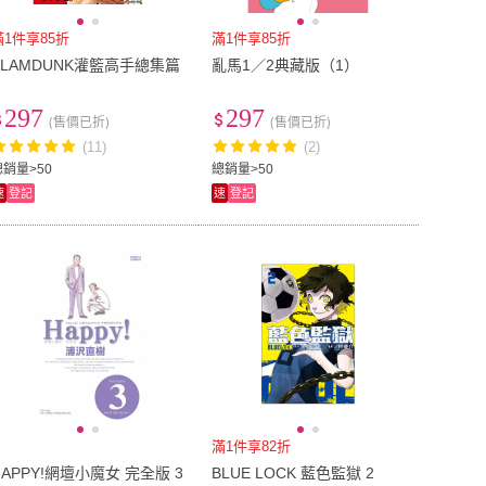
滿1件享85折
滿1件享85折
SLAMDUNK灌籃高手總集篇
亂馬1／2典藏版（1）
297
297
(售價已折)
(售價已折)
(11)
(2)
總銷量>50
總銷量>50
速
登記
速
登記
滿1件享82折
HAPPY!網壇小魔女 完全版 3
BLUE LOCK 藍色監獄 2