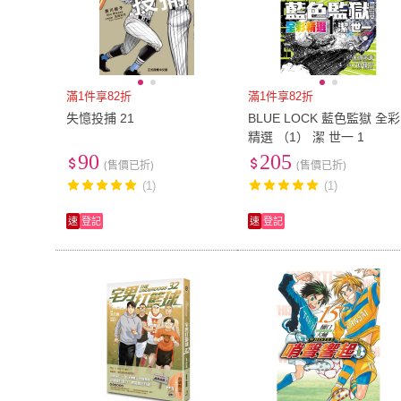
滿1件享82折
滿1件享82折
失憶投捕 21
BLUE LOCK 藍色監獄 全彩
精選 （1） 潔 世一 1
90
205
(售價已折)
(售價已折)
(1)
(1)
速
登記
速
登記