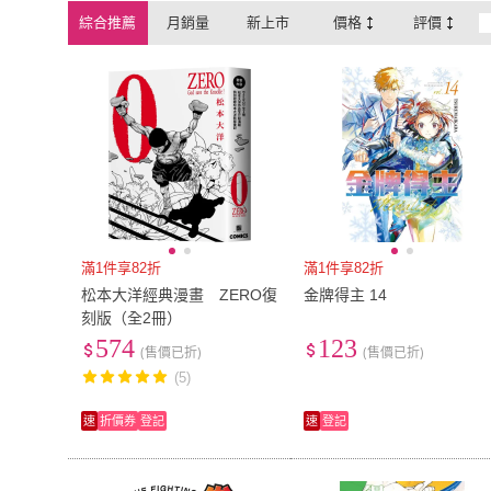
綜合推薦
月銷量
新上市
價格
評價
滿1件享82折
滿1件享82折
松本大洋經典漫畫 ZERO復
金牌得主 14
刻版（全2冊）
574
123
(售價已折)
(售價已折)
(5)
速
折價券
登記
速
登記