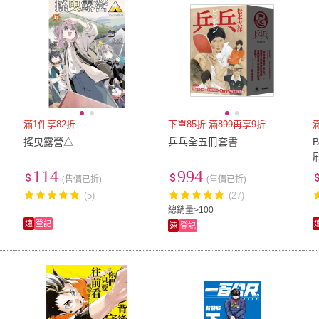
滿1件享82折
下單85折 滿899再享9折
搖曳露營△
乒乓全五冊套書
114
994
(售價已折)
(售價已折)
(5)
(27)
總銷量>100
速
登記
速
登記