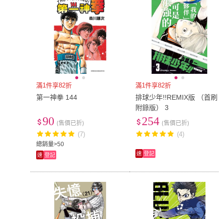
滿1件享82折
滿1件享82折
第一神拳 144
排球少年!!REMIX版 （首刷
附錄版） 3
90
254
(售價已折)
(售價已折)
(7)
(4)
總銷量>50
速
登記
速
登記