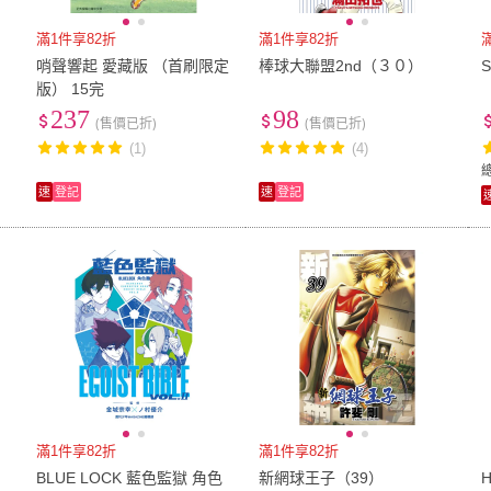
滿1件享82折
滿1件享82折
哨聲響起 愛藏版 （首刷限定
棒球大聯盟2nd（３０）
版） 15完
237
98
(售價已折)
(售價已折)
(1)
(4)
速
登記
速
登記
滿1件享82折
滿1件享82折
BLUE LOCK 藍色監獄 角色
新網球王子（39）