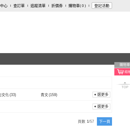
中心
查訂單
追蹤清單
折價券
購物車
登記活動
(
0
)
購物車
TOP
選更多
力文化
(
33
)
青文
(
159
)
原動力文化
(
33
)
青文
(
159
)
1
)
台灣東販
(
4
)
選更多
大辣
(
1
)
台灣東販
(
4
)
出版社
(
5
)
Sugarcoat
(
1
)
頁數
1
/
57
下一頁
長鴻出版社
(
5
)
Sugarcoat
(
1
)