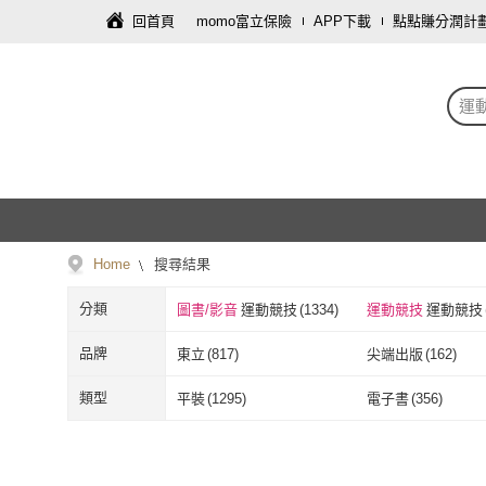
回首頁
momo富立保險
APP下載
點點賺分潤計
運
Home
搜尋結果
分類
圖書/影音
運動競技
(
1334
)
運動競技
運動競技
品牌
東立
(
817
)
尖端出版
(
162
)
東立
(
817
)
尖端出版
(
162
聯經
(
2
)
台灣角川
(
63
)
類型
平裝
(
1295
)
電子書
(
356
)
聯經
(
2
)
台灣角川
(
63
)
時報文化
(
12
)
好人
(
2
)
平裝
(
1295
)
電子書
(
356
)
時報文化
(
12
)
好人
(
2
)