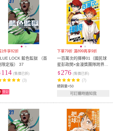
滿1件享82折
下單79折 滿899再享9折
BLUE LOCK 藍色監獄 （首
一百萬次的揮棒01（國民球
刷限定版） 37
星彭政閔×金漫獎團隊跨界聯
手）
114
276
(售價已折)
(售價已折)
(3)
(7)
總銷量>50
速
登記
可訂購時通知我