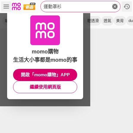
運動罩衫
瑜珈
慢跑
健身
單罩衫
上衣
竹節紗
輕透滑
透氣
美背
du
momo購物
生活大小事都是momo的事
開啟「momo購物」APP
繼續使用網頁版