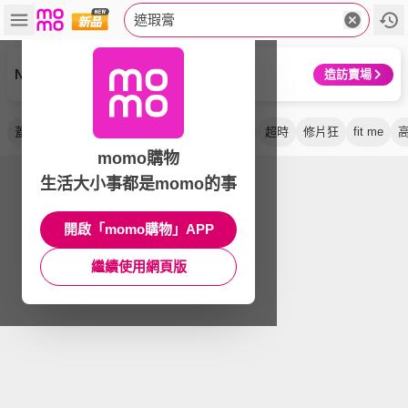
遮瑕膏
NARS
造訪賣場
蓋斑膏
遮瑕盤
粉底膏
黑眼圈
零卡紋
超時
修片狂
fit me
momo購物
生活大小事都是momo的事
開啟「momo購物」APP
繼續使用網頁版