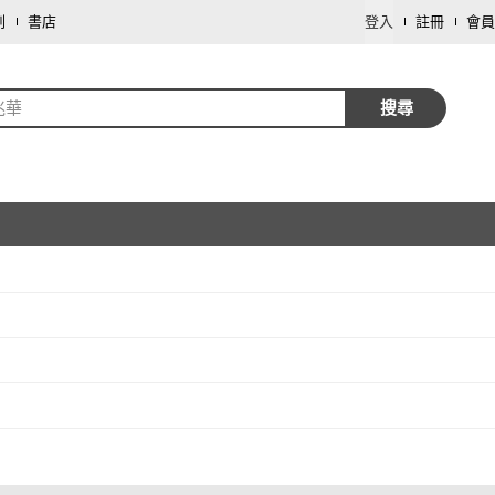
劃
書店
登入
註冊
會員
兆華
搜尋
取消
取消