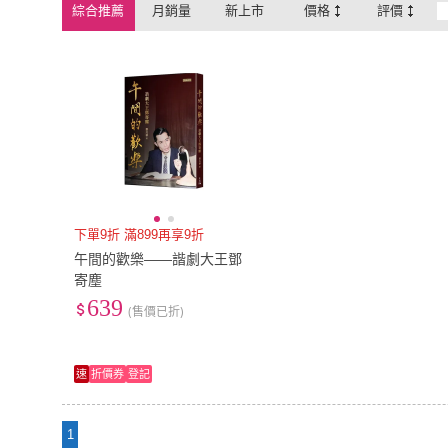
綜合推薦
月銷量
新上市
價格
評價
下單9折 滿899再享9折
午間的歡樂――諧劇大王鄧
寄塵
639
(售價已折)
速
折價券
登記
1