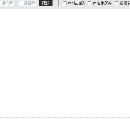
~
確認
mo點加碼
商店免運券
折價
大家電安心配
大家電快配
商
低溫宅配
定期配/分次配
貨
4
及以上
3
及以上
2
及