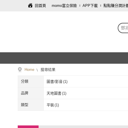
回首頁
momo富立保險
APP下載
點點賺分潤計
鄧
Home
搜尋結果
分類
圖書/影音
(
1
)
品牌
天地圖書
(
1
)
天地圖書
(
1
)
類型
平裝
(
1
)
平裝
(
1
)