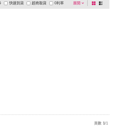
券
快速到貨
超商取貨
0利率
展開
棋
條
品有量
有影片
電視購物
盤
列
到付款
超商付款
5
式
式
以上
1
及以上
頁數
1
/
1