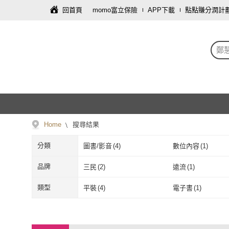
回首頁
momo富立保險
APP下載
點點賺分潤計
鄭
Home
搜尋結果
分類
圖書/影音
(
4
)
數位內容
(
1
)
品牌
三民
(
2
)
遠流
(
1
)
三民
(
2
)
遠流
(
1
)
類型
平裝
(
4
)
電子書
(
1
)
平裝
(
4
)
電子書
(
1
)