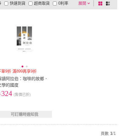
券
快速到貨
超商取貨
0利率
展開
棋
條
品有量
有影片
電視購物
盤
列
到付款
超商付款
5
式
式
以上
1
及以上
下單9折 滿899再享9折
解讀阿拉伯：咖啡的故鄉．
文學的國度
324
(售價已折)
可訂購時通知我
頁數
1
/
1