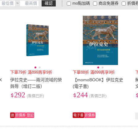
~
確認
mo點加碼
商店免運券
折價
大家電安心配
大家電快配
商
低溫宅配
定期配/分次配
貨
4
及以上
3
及以上
2
及
下單79折 滿899再享9折
下單88折 滿899再享9折
X
伊拉克史――兩河流域的榮
【momoBOOK】伊拉克史
與辱（增訂二版）
(電子書)
292
244
(售價已折)
(售價已折)
速
折價券
登記
電子書
折價券