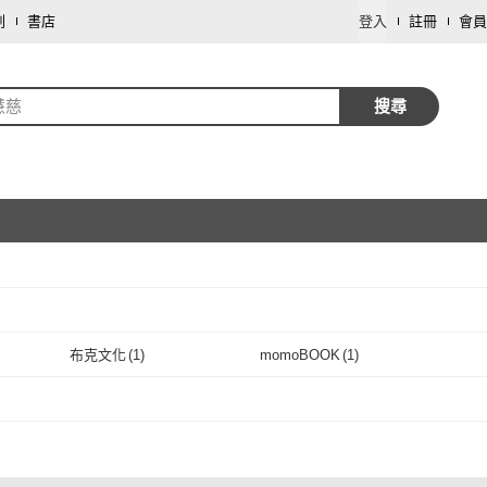
劃
書店
登入
註冊
會員
慧慈
搜尋
取消
布克文化
(
1
)
momoBOOK
(
1
)
取消
布克文化
(
1
)
momoBOOK
(
1
)