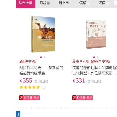
綜合推薦
月銷量
新上市
價格
評價
滿1件享9折
最高享75折滿899再享9折
阿拉伯半島史――伊斯蘭的
美麗的隱形翅膀：品牌創新
崛起與地緣爭霸
二代轉型，九位隱形冠軍創
業家女力崛起、共創雙贏的
355
331
(售價已折)
(售價已折)
創業故事
(3)
速
折價券
登記
速
折價券
登記
1