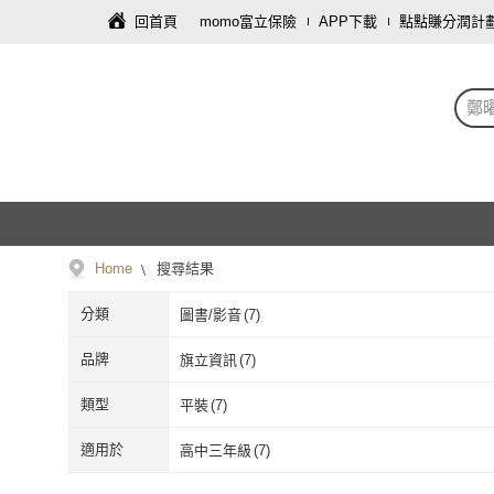
回首頁
momo富立保險
APP下載
點點賺分潤計
鄭
Home
搜尋結果
分類
圖書/影音
(
7
)
品牌
旗立資訊
(
7
)
旗立資訊
(
7
)
類型
平裝
(
7
)
平裝
(
7
)
適用於
高中三年級
(
7
)
高中三年級
(
7
)