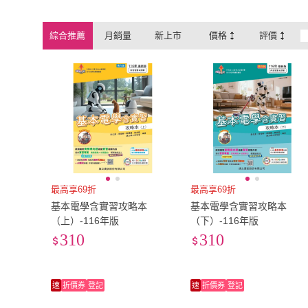
綜合推薦
月銷量
新上市
價格
評價
最高享69折
最高享69折
基本電學含實習攻略本
基本電學含實習攻略本
（上）-116年版
（下）-116年版
310
310
速
折價券
登記
速
折價券
登記