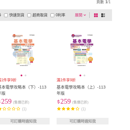
頁數
1
/
1
券
快速到貨
超商取貨
0利率
展開
棋
條
品有量
有影片
電視購物
盤
列
到付款
超商付款
5
式
式
以上
1
及以上
滿1件享9折
滿1件享9折
基本電學攻略本（下）-113
基本電學攻略本（上）-113
年版
年版
259
259
(售價已折)
(售價已折)
(1)
(1)
可訂購時通知我
可訂購時通知我