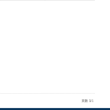
頁數
1
/
1