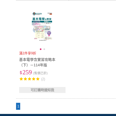
滿1件享9折
基本電學含實習攻略本
（下）－114年版
259
(售價已折)
(2)
可訂購時通知我
1