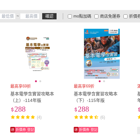
~
確認
mo點加碼
商店免運券
折價
大家電安心配
大家電快配
商
低溫宅配
定期配/分次配
貨
4
及以上
3
及以上
2
及
最高享69折
最高享69折
基本電學含實習攻略本
基本電學含實習攻略本
（上）-114年版
（下）-115年版
288
288
(4)
(6)
速
折價券
登記
速
折價券
登記