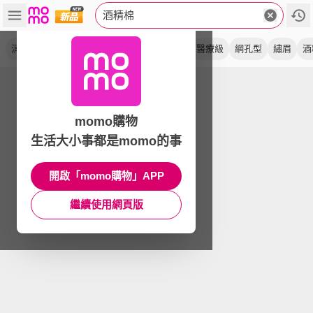
酒精棉
消毒
清潔
美甲
棉片
採血針
針灸
醫療級
網孔型
繡眉
酒
momo購物
生活大小事都是momo的事
開啟「momo購物」APP
繼續使用網頁版