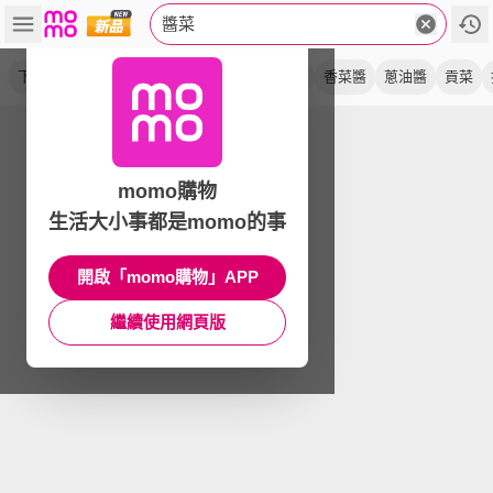
醬菜
下飯菜
香辣
鹹菜
榨菜
辣椒
蒜油醬
香菜醬
蔥油醬
貢菜
momo購物
生活大小事都是momo的事
開啟「momo購物」APP
繼續使用網頁版