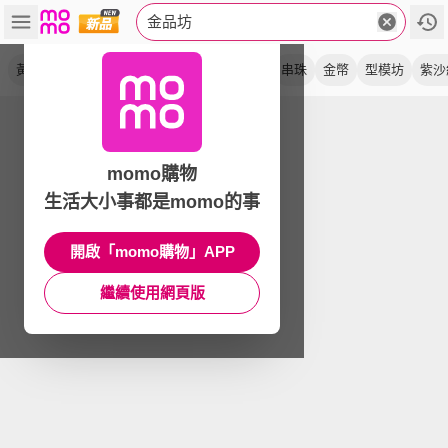
金品坊
黃金
手鍊
小金豆
尾戒
時尚
貔貅
串珠
金幣
型模坊
紫沙
momo購物
生活大小事都是momo的事
開啟「momo購物」APP
繼續使用網頁版