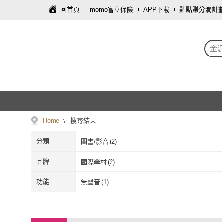
回首頁
momo富立保險
APP下載
點點賺分潤計
金
Home
搜尋結果
分類
圖書/影音
(
2
)
品牌
國際學村
(
2
)
國際學村
(
2
)
功能
無聲音
(
1
)
無聲音
(
1
)