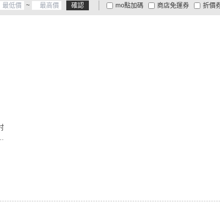
~
確認
mo點加碼
商店免運券
折價
大家電安心配
大家電快配
商
低溫宅配
定期配/分次配
貨
4
及以上
3
及以上
2
及
村
I
8