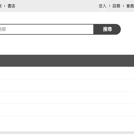
劃
書店
登入
註冊
會員
源卿
搜尋
取消
取消