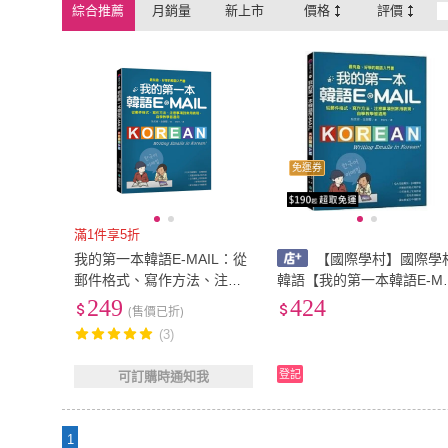
綜合推薦
月銷量
新上市
價格
評價
免運券
滿1件享5折
我的第一本韓語E-MAIL：從
【國際學村】國際學
郵件格式、寫作方法、注意
韓語【我的第一本韓語E-MA
事項到常用表現，自學教學
L(吳美南、金源卿)】(9789
249
424
(售價已折)
都適用
64542093)
(3)
登記
可訂購時通知我
1