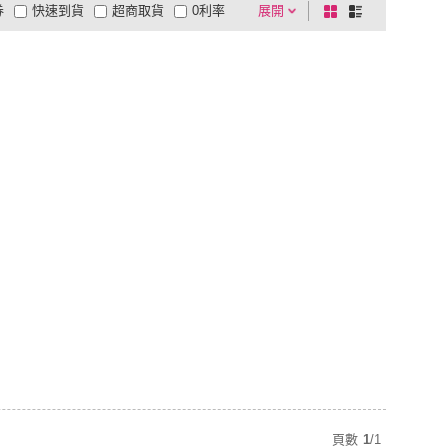
券
快速到貨
超商取貨
0利率
展開
棋
條
品有量
有影片
電視購物
盤
列
到付款
超商付款
5
式
式
以上
1
及以上
頁數
1
/
1