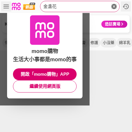
金盞花
Kiehl’s 契爾氏
造訪賣場
化妝水
舒緩
保濕
潤膚水
凝露
屁屁膏
修護
小沒藥
綿羊乳
momo購物
生活大小事都是momo的事
開啟「momo購物」APP
繼續使用網頁版