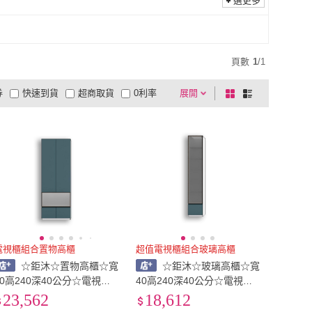
選更多
頁數
1
/
1
券
快速到貨
超商取貨
0利率
展開
棋
條
品有量
有影片
電視購物
盤
列
到付款
超商付款
5
式
式
以上
1
及以上
電視櫃組合置物高櫃
超值電視櫃組合玻璃高櫃
☆鉅沐☆置物高櫃☆寬
☆鉅沐☆玻璃高櫃☆寬
80高240深40公分☆電視櫃
40高240深40公分☆電視櫃
組合☆系統櫃直營源頭工廠
組合☆系統櫃直營源頭工廠
23,562
18,612
☆台灣製造☆防潮防蟑板材
☆台灣製造☆防潮防蟑板材