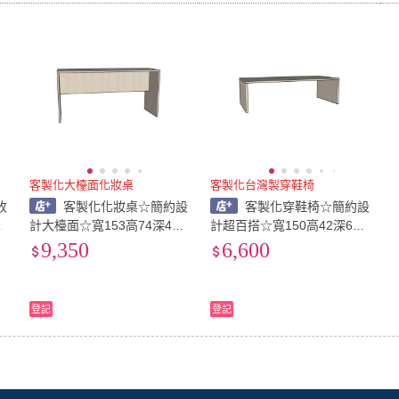
客製化大檯面化妝桌
客製化台灣製穿鞋椅
收
客製化化妝桌☆簡約設
客製化穿鞋椅☆簡約設
計大檯面☆寬153高74深48
計超百搭☆寬150高42深63
公分☆系統櫃直營源頭工廠
公分☆系統櫃直營源頭工廠
9,350
6,600
☆台灣製造☆低甲醛防焰防
☆台灣製造☆低甲醛防焰防
潮塑合板
潮塑合板
登記
登記