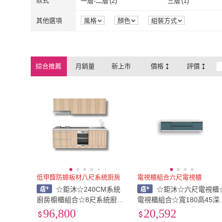
款式
一層-二層
(
2
)
三層
(
1
)
一層-二層
(
2
)
三層
(
1
)
其他選項
風格
顏色
組裝方式
綜合推薦
月銷量
新上市
價格
評價
低甲醛防蟑板材八尺系統廚房
電視櫃組合六尺電視櫃
☆鉅沐☆240CM系統
☆鉅沐☆六尺電視櫃
廚房櫥櫃組合☆8尺系統廚房
電視櫃組合☆寬180高45深
櫥櫃☆系統櫃直營源頭工廠
0公分☆系統櫃直營源頭工
96,800
20,592
☆台灣製造☆防潮防蟑板材
☆台灣製造☆防潮防蟑板材