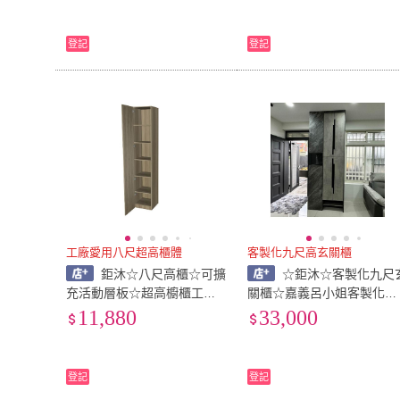
登記
登記
工廠愛用八尺超高櫃體
客製化九尺高玄關櫃
鉅沐☆八尺高櫃☆可擴
☆鉅沐☆客製化九尺
充活動層板☆超高櫥櫃工廠
關櫃☆嘉義呂小姐客製化☆
公司行號愛用☆寬45高235
寬100高270深60公分☆系
11,880
33,000
深45公分☆系統櫃直營源頭
櫃直營源頭工廠☆台灣製造
工廠☆台灣製造☆防潮防蟑
☆低甲醛防焰防潮塑合板
板材
登記
登記