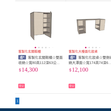
客製化玄關鞋櫃
客製化大檯面化妝桌
客製化玄關鞋櫃☆雙面
客製化化妝桌☆雙側
收納☆寬80高112深63公分
納大潭面☆寬174高74深60
☆系統櫃直營源頭工廠☆台
公分☆系統櫃直營源頭工廠
14,300
12,100
灣製造☆低甲醛防焰防潮塑
☆台灣製造☆低甲醛防焰防
合板
潮塑合板
登記
登記
1