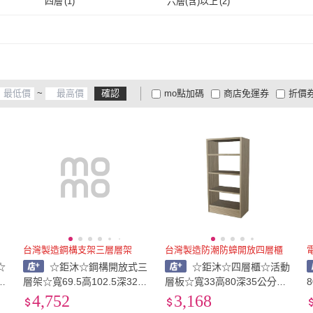
四層
(
1
)
六層(含)以上
(
2
)
四層
(
1
)
六層(含)以上
(
2
)
~
確認
mo點加碼
商店免運券
折價
大家電安心配
大家電快配
商
低溫宅配
定期配/分次配
貨
4
及以上
3
及以上
2
及
台灣製造鋼構支架三層層架
台灣製造防潮防蟑開放四層櫃
☆
☆鉅沐☆鋼構開放式三
☆鉅沐☆四層櫃☆活動
4
層架☆寬69.5高102.5深32.5
層板☆寬33高80深35公分☆
廠
公分☆系統櫃直營源頭工廠
系統櫃直營源頭工廠☆台灣
4,752
3,168
☆台灣製造☆防潮防蟑板材
製造☆防潮防蟑板材