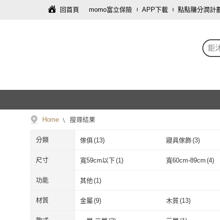
回首頁
momo富立保險
APP下載
點點賺分潤計
鉅
Home
搜尋結果
分類
傢俱
(
13
)
寢具傢飾
(
3
)
尺寸
寬59cm以下
(
1
)
寬60cm-89cm
(
4
)
寬59cm以下
(
1
)
寬60cm-89cm
42-49公分
(
2
)
功能
其他
(
1
)
42-49公分
(
2
)
其他
(
1
)
材質
金屬
(
9
)
木質
(
13
)
金屬
(
9
)
木質
(
13
)