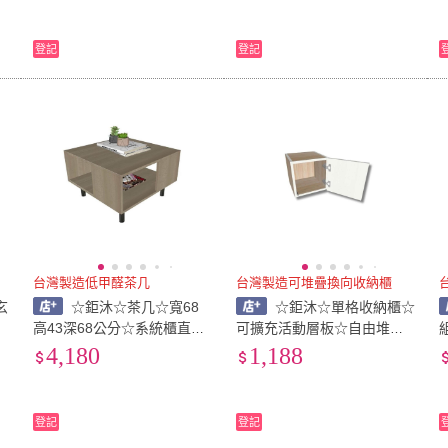
登記
登記
台灣製造低甲醛茶几
台灣製造可堆疊換向收納櫃
玄
☆鉅沐☆茶几☆寬68
☆鉅沐☆單格收納櫃☆
高43深68公分☆系統櫃直營
可擴充活動層板☆自由堆疊
統
源頭工廠☆台灣製造☆防潮
換方向☆寬33高80深35公分
4,180
1,188
防蟑板材
☆系統櫃直營源頭工廠☆台
灣製造☆防潮防蟑板材
登記
登記