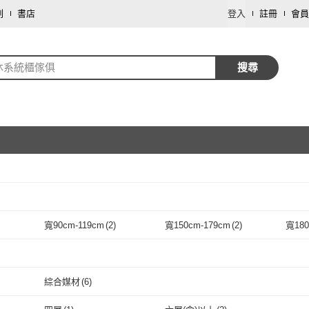
劃
書店
登入
註冊
會員
沐系統櫃傢俱
搜尋
取消
寬90cm-119cm
(
2
)
寬150cm-179cm
(
2
)
寬18
取消
(
4
)
寬90cm-119cm
(
2
)
寬150cm-179cm
(
2
)
取消
綜合媒材
(
6
)
取消
綜合媒材
(
6
)