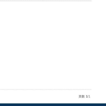
頁數
1
/
1