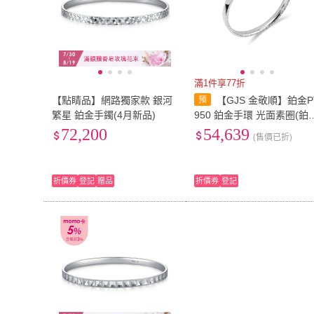
滿1件享77折
【點睛品】網路獨家款 銀河
【GJS 金敬順】鉑金P
繁星 鉑金手鐲(4月新品)
950 鉑金手環 光面素圈(鉑
重:4.67錢+-0.03錢)
72,200
54,639
(售價已折)
折價券
登記
贈品
折價券
登記