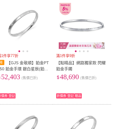
到付款
超商付款
5
式
式
以上
1
及以上
滿1件享77折
滿1件享9折
【GJS 金敬順】鉑金PT
【點睛品】網路獨家款 閃耀
950 鉑金手環 銀白星辰(鉑金
鉑金手鐲
:4.44錢+-0.03錢)
52,403
48,690
(售價已折)
(售價已折)
折價券
登記
折價券
登記
贈品