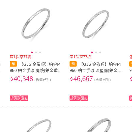
低溫宅配
定期配/分次配
貨
4
及以上
3
及以上
2
及
滿1件享77折
滿1件享77折
T
【GJS 金敬順】鉑金PT
【GJS 金敬順】鉑金PT
金
950 鉑金手環 魔鏡(鉑金重:3.
950 鉑金手環 流星雨(鉑金
25錢+-0.03錢)
重:3.90錢+-0.03錢)
重
40,348
46,667
(售價已折)
(售價已折)
折價券
登記
折價券
登記