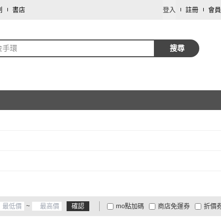
劃
書店
登入
註冊
會員
金手環
搜尋
取消
取消
)
~
確認
mo點加碼
商店免運券
折價
大家電安心配
大家電快配
商