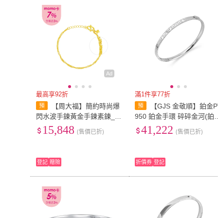
Ad
最高享92折
滿1件享77折
【周大福】簡約時尚爆
【GJS 金敬順】鉑金P
閃水波手鍊黃金手鍊素鍊_計
950 鉑金手環 碎碎金河(鉑
價黃金(鍊長15cm)
重:3.34錢+-0.03錢)
15,848
41,222
(售價已折)
(售價已折)
登記
贈險
折價券
登記