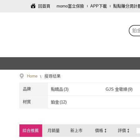
回首頁
momo富立保險
APP下載
點點賺分潤計
鉑
Home
搜尋結果
品牌
點睛品
(
3
)
GJS 金敬順
(
9
)
點睛品
(
3
)
GJS 金敬順
(
9
材質
鉑金
(
12
)
鉑金
(
12
)
綜合推薦
月銷量
新上市
價格
評價