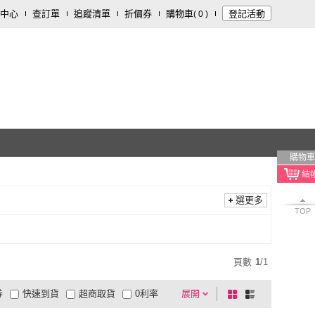
中心
查訂單
追蹤清單
折價券
購物車
登記活動
(
0
)
購物車
選更多
TOP
頁數
1
/
1
券
快速到貨
超商取貨
0利率
展開
棋
條
品有量
有影片
電視購物
盤
列