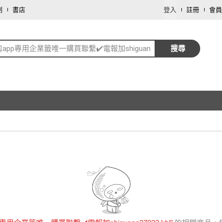
劃
書店
登入
註冊
會員
app專用企業籤唯一購買聯繫✔️電報加shiguang27022.kbl
搜尋