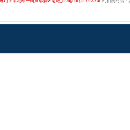
專用企業籤唯一購買聯繫✔️電報加shiguang27022.kbl
"
的相關商品，