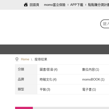
回首頁
momo富立保險
APP下載
點點賺分潤計
鍵人
Home
搜尋結果
分類
圖書/影音
(
4
)
數位內容
(
1
)
品牌
時報文化
(
4
)
momoBOOK
(
1
)
時報文化
(
4
)
momoBOOK
(
類型
平裝
(
3
)
電子書
(
1
)
平裝
(
3
)
電子書
(
1
)