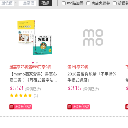
~
確認
mo點加碼
商店免運券
折價
大家電安心配
大家電快配
商
低溫宅配
定期配/分次配
貨
4
及以上
3
及以上
2
及
最高享75折滿899再享9折
滿1件享79折
【momo獨家套書】書寫心
2018最後負能量「不用撕的
靈二書：《丹硯式習字法》+
手帳式週曆」
《每天寫點負能量》
553
315
(售價已折)
(售價已折)
(1)
速
折價券
登記
速
折價券
登記