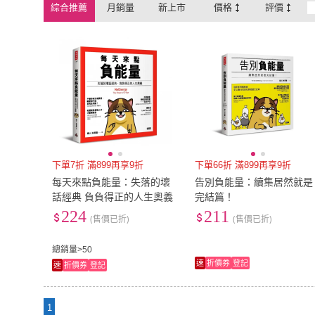
綜合推薦
月銷量
新上市
價格
評價
下單7折 滿899再享9折
下單66折 滿899再享9折
每天來點負能量：失落的壞
告別負能量：續集居然就是
話經典 負負得正的人生奧義
完結篇！
224
211
(售價已折)
(售價已折)
總銷量>50
速
折價券
登記
速
折價券
登記
1