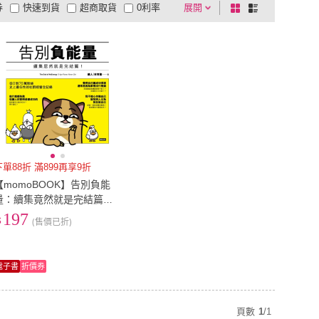
券
快速到貨
超商取貨
0利率
展開
棋
條
品有量
有影片
電視購物
盤
列
到付款
超商付款
5
式
式
以上
1
及以上
下單88折 滿899再享9折
【momoBOOK】告別負能
量：續集竟然就是完結篇！
(電子書)
197
(售價已折)
電子書
折價券
頁數
1
/
1