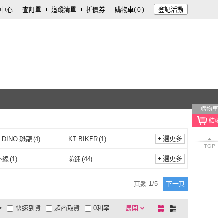
中心
查訂單
追蹤清單
折價券
購物車
登記活動
(
0
)
購物車
選更多
 DINO 恐龍
(
4
)
KT BIKER
(
1
)
TOP
PUFF DINO 恐龍
(
4
)
KT BIKER
(
1
)
ff
(
7
)
GIANT
(
4
)
選更多
外線
(
1
)
防鏽
(
44
)
Muc-Off
(
7
)
GIANT
(
4
)
b
(
1
)
STEEL KOTE 史帝波特
(
3
)
防紫外線
(
1
)
防鏽
(
44
)
頁數
1
/
5
下一頁
Ortlieb
(
1
)
STEEL KOTE 史帝波特
(
3
)
券
快速到貨
超商取貨
0利率
展開
棋
條
品有量
有影片
電視購物
盤
列