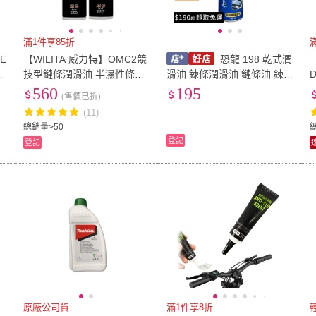
滿1件享85折
E
【WILITA 威力特】OMC2競
恐龍 198 乾式潤
【
技型鏈條潤滑油 半濕性條油
滑油 鍊條潤滑油 鏈條油 鍊
(2入)
條油 防鏽油 防銹油 420ml
560
195
(售價已折)
(11)
總銷量>50
登記
登記
原廠公司貨
滿1件享8折