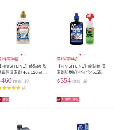
到付款
超商付款
5
式
式
以上
1
及以上
滿1件享94折
滿1件享94折
【FINISH LINE】終點線 陶
【FINISH LINE】終點線 潤
瓷蠟性潤滑劑 4oz 120ml 滴
滑劑塗刷組合包 含4oz清潔
射頭(鏈條清潔/油品/單車清
潤滑劑及塗刷(鏈條清潔/單車
460
554
(售價已折)
(售價已折)
潔/自行車/單車潤滑)
清潔/自行車/單車潤滑)
(4)
速
登記
速
折價券
登記