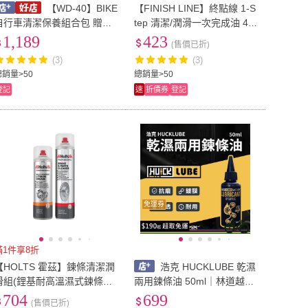
【WD-40】BIKE
【FINISH LINE】終點線 1-S
自行車清潔保養組合包 贈鍊
tep 清潔/潤滑一次完成油 4o
條刷(自行車 清潔劑 碳纖維
z/120ml 滴射頭(鏈條清潔/油
1,189
423
(售價已折)
公路車 鏈條清潔 鏈條油 車
品/單車清潔/單車潤滑)
(3)
(3)
身清潔劑)
總銷量>50
總銷量>50
登記
速
折價券
登記
免運券
滿1件享8折
【HOLTS 霍茲】鍊條清潔潤
浩克 HUCKLUBE 乾濕
滑組(鋰基耐高溫濕式鍊條潤
兩用鍊條油 50ml｜林道越野
滑油&煞車鍊條去污清潔劑)
車推薦！800km 防水、滲
704
699
(售價已折)