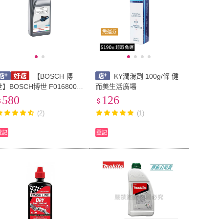
免運券
【BOSCH 博
KY潤滑劑 100g/條 健
世】BOSCH博世 F0168006
而美生活廣場
42 鏈條潤滑油 1公升 鏈條專
580
126
用油 鍊條油 鏈鋸油 鏈鋸機
(2)
(1)
用 GKE18V 鏈條油
登記
登記