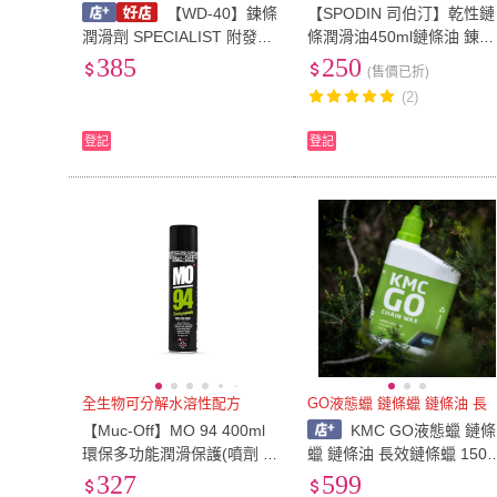
【WD-40】鍊條
【SPODIN 司伯汀】乾性鏈
潤滑劑 SPECIALIST 附發票
條潤滑油450ml鏈條油 錬條
鍊條油 重機鍊條潤滑劑 卡丁
油(Gogoro 自行車 檔車 重
385
250
(售價已折)
車鍊條潤滑劑 鍊條保護劑 哈
鏈條油 鍊條潤滑 鏈條潤滑)
(2)
家人
登記
登記
全生物可分解水溶性配方
GO液態蠟 鏈條蠟 鏈條油 長
【Muc-Off】MO 94 400ml
KMC GO液態蠟 鏈條
環保多功能潤滑保護(噴劑 保
蠟 鏈條油 長效鏈條蠟 150
護 潤滑 防鏽 無腐蝕性 纖維
L
327
599