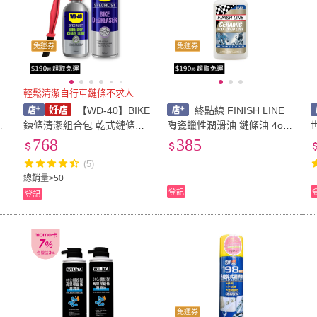
免運券
免運券
輕鬆清潔自行車鏈條不求人
【WD-40】BIKE
終點線 FINISH LINE
鍊條清潔組合包 乾式鏈條油
陶瓷蠟性潤滑油 鏈條油 4oz/
(自行車 清潔劑 碳纖維 公路
120ml Ceramic Wax L
768
385
車 越野車 潤滑油 單車 WD4
(5)
0 哈家人)
總銷量>50
登記
登記
免運券