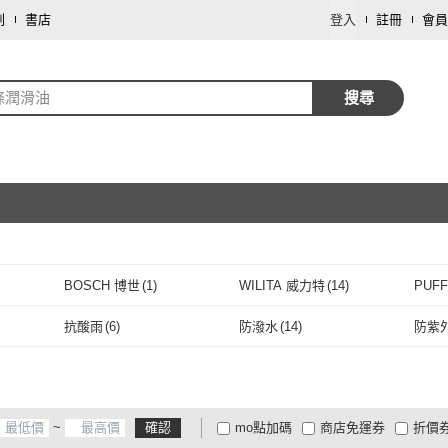
劃
書店
登入
註冊
會員
條潤滑油
搜尋
取消
BOSCH 博世
(
1
)
WILITA 威力特
(
14
)
PUFF
取消
BOSCH 博世
(
1
)
WILITA 威力特
(
14
)
MAKITA 牧田
(
3
)
特力屋
(
1
)
Muc-O
抗酸雨
(
6
)
防潑水
(
14
)
防紫
伯汀
(
3
)
MAKITA 牧田
(
3
)
特力屋
(
1
)
IceToolz
(
1
)
黑珍珠
(
1
)
Ortlie
抗酸雨
(
6
)
防潑水
(
14
)
修復
(
15
)
IceToolz
(
1
)
黑珍珠
(
1
)
修復
(
15
)
~
確認
mo點加碼
商店免運券
折價
大家電安心配
大家電快配
商