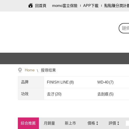
回首頁
momo富立保險
APP下載
點點賺分潤計
鏈
Home
搜尋結果
品牌
FINISH LINE
(
8
)
WD-40
(
7
)
FINISH LINE
(
8
)
WD-40
(
7
)
DYNAMIC
(
9
)
SPODIN 司伯汀
(
3
)
功效
去汙
(
20
)
去刮痕
(
5
)
DYNAMIC
(
9
)
SPODIN 司
喵呼嚕
(
1
)
kurumapop
(
1
)
去汙
(
20
)
去刮痕
(
5
)
除鏽
(
17
)
油膜去除
(
5
)
喵呼嚕
(
1
)
kurumapop
(
1
)
BIKEfun
(
1
)
X-FREE
(
2
)
除鏽
(
17
)
油膜去除
(
5
)
綜合推薦
月銷量
新上市
價格
評價
BIKEfun
(
1
)
X-FREE
(
2
)