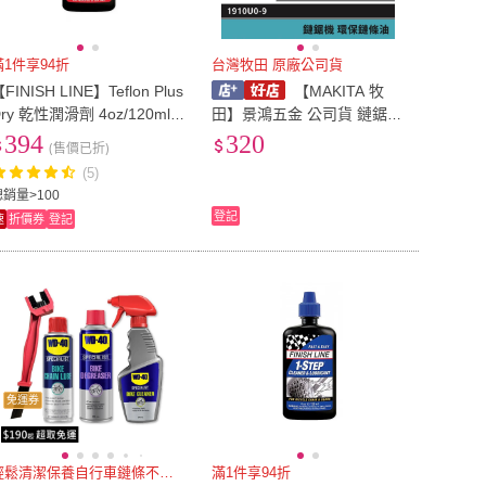
滿1件享94折
台灣牧田 原廠公司貨
FINISH LINE】Teflon Plus
【MAKITA 牧
Dry 乾性潤滑劑 4oz/120ml
田】景鴻五金 公司貨 鏈鋸機
滴頭(鏈條清潔/油品/單車清
環保鏈條油 植物性 可快速分
394
320
(售價已折)
潔/自行車/單車潤滑)
解的鏈條油 1910U0-9 含稅
(5)
價
總銷量>100
登記
速
折價券
登記
免運券
輕鬆清潔保養自行車鏈條不求人
滿1件享94折