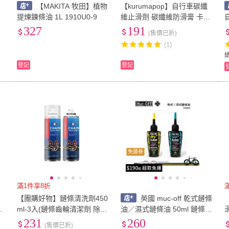
【MAKITA 牧田】植物
【kurumapop】自行車碳纖
提煉鍊條油 1L 1910U0-9
維止滑劑 碳纖維防滑膏 卡夢
機
固態止滑劑 碳纖維組裝劑 座
327
191
(售價已折)
桿止滑膏
(1)
登記
登記
免運券
滿1件享8折
【團購好物】鏈條清洗劑450
英國 muc-off 乾式鏈條
M
ml-3入(鏈條齒輪清潔劑 除油
油／濕式鏈條油 50ml 鏈條油
劑 洗鏈劑 腳踏車鍊條保養劑
潤滑效果 提升傳動效率 獨家
231
260
(售價已折)