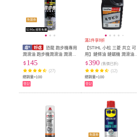
免運券
滿1件享8折
恐龍 跑步機專用
【STIHL 小松 三菱 共立 可
潤滑油 跑步機潤滑油 潤滑液
用】鏈條油 鏈鋸機 潤滑油
跑步帶潤滑油 潤滑油 跑步機
鏈條潤滑油 1公升裝 鏈鋸機
145
390
(售價已折)
220ml
專用
(27)
(12)
總銷量>100
總銷量>100
登記
登記
免運券