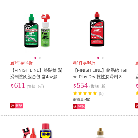
低溫宅配
定期配/分次配
貨
4
及以上
3
及以上
2
及
滿1件享94折
滿1件享94折
【FINISH LINE】終點線 潤
【FINISH LINE】終點線 Tefl
g
滑劑塗刷組合包 含4oz濕性
on Plus Dry 乾性潤滑劑 8oz/
潤滑劑及塗刷(鏈條清潔/單車
240ml 滴頭(鏈條清潔/油品/
611
554
(售價已折)
(售價已折)
清潔/自行車/單車潤滑)
單車清潔/單車潤滑)
(5)
總銷量>50
速
登記
速
登記