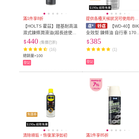
滿1件享8折
提供各種天候狀況可使用的潤滑劑
【HOLTS 霍茲】鋰基耐高溫
【WD-40】BIK
濕式鍊條潤滑油(超長途使用
全效型 鍊條油 自行車 170g
防水防鏽 換檔順暢附著強 鏈
鏈條油 變速器 乾式鍊條油
440
385
(售價已折)
條油 重機 電動)
公路車 越野車 潤滑油 單車
(16)
(1)
哈家人
總銷量>100
登記
登記
免運券
清除頑垢，恢復潔淨如初
滿1件享85折