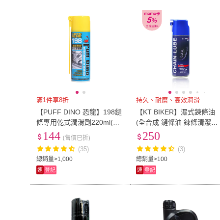
滿1件享8折
持久、耐磨、高效潤滑
【PUFF DINO 恐龍】198鏈
【KT BIKER】濕式鍊條油
條專用乾式潤滑劑220ml(乾
(全合成 鏈條油 鍊條清潔劑 
式潤滑油/鍊條油/鍊條潤滑
ogoro 重機 鍊條保養)
144
250
(售價已折)
油/鏈條油/鏈條潤滑油)
(35)
(3)
總銷量>1,000
總銷量>100
速
登記
速
登記