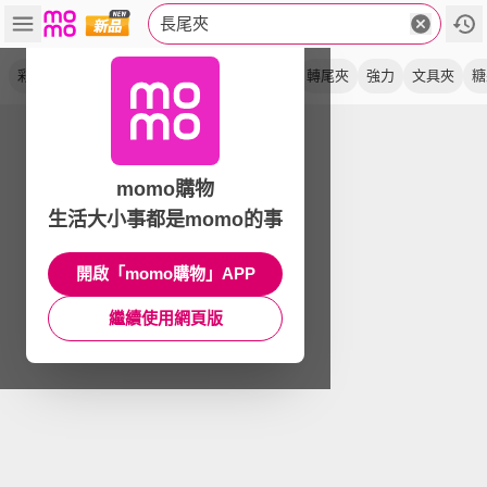
長尾夾
彩色
oa筒
事務
圓筒
銀色
燕尾夾
轉尾夾
強力
文具夾
糖
momo購物
生活大小事都是momo的事
開啟「momo購物」APP
繼續使用網頁版