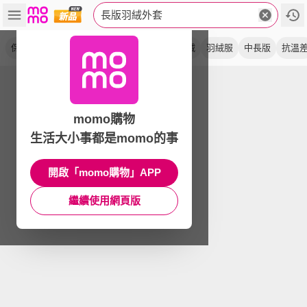
長版羽絨外套
保暖
防風
cayman
白鴨絨
連帽
鵝絨
羽絨服
中長版
抗溫
momo購物
生活大小事都是momo的事
開啟「momo購物」APP
繼續使用網頁版