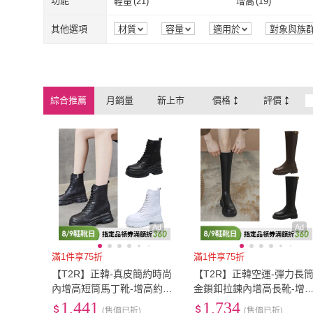
EU36
(
1088
)
EU36.5
(
49
)
功能
輕量
(
21
)
增高
(
19
)
KOKKO
(
9
)
T2R
(
1
)
baibeauty 白鳥麗子
(
76
)
LN
(
14
)
EU36
(
1088
)
EU36.5
(
49
)
EU39
(
1071
)
EU39.5
(
30
)
輕量
(
21
)
增高
(
19
)
抗菌消臭
(
14
)
無聲音
(
3
)
其他選項
材質
容量
適用於
對象與族
品牌定位
包裝組合
baibeauty 白鳥麗子
(
76
)
LN
(
14
)
178小舖
(
1
)
Airy 輕質系
(
2
)
EU39
(
1071
)
EU39.5
(
30
)
EU42
(
332
)
EU42.5
(
5
)
抗菌消臭
(
14
)
無聲音
(
3
)
178小舖
(
1
)
Airy 輕質系
(
2
Hermes 愛馬仕
(
1
)
A.S.O 阿瘦集團
(
3
)
EU42
(
332
)
EU42.5
(
5
)
EU45
(
11
)
EU45.5
(
33
)
綜合推薦
月銷量
新上市
價格
評價
Hermes 愛馬仕
(
1
)
A.S.O 阿瘦
Cat Litter
(
1
)
CHOiCE
(
2
)
EU45
(
11
)
EU45.5
(
33
)
EU48
(
13
)
EU48.5
(
1
)
Cat Litter
(
1
)
CHOiCE
(
2
)
GREEN PHOENIX 波兒
(
1
)
K.W.
(
3
)
EU48
(
13
)
EU48.5
(
1
)
21.5cm
(
43
)
22cm
(
266
)
德
GREEN PHOENIX 波兒
(
1
)
K.W.
(
3
)
21.5cm
(
43
)
22cm
(
266
)
24.5cm
(
823
)
25cm
(
719
)
德
24.5cm
(
823
)
25cm
(
719
)
27.5cm
(
14
)
28cm
(
13
)
27.5cm
(
14
)
28cm
(
13
)
30.5cm
(
1
)
31cm
(
1
)
Ad
Ad
30.5cm
(
1
)
31cm
(
1
)
US6
(
809
)
US6.5
(
637
)
滿1件享75折
滿1件享75折
【T2R】正韓-真皮簡約時尚
【T2R】正韓空運-彈力長
US6
(
809
)
US6.5
(
637
)
US9
(
274
)
US9.5
(
134
)
內增高短筒馬丁靴-增高約8
金鎖釦拉鍊內增高長靴-增
公分-黑/白(5985-2813/5985
約9公分-黑/棕(5985-3197/
1,441
1,734
US9
(
274
)
US9.5
(
134
)
US12
(
6
)
US12.5
(
2
)
(售價已折)
(售價已折)