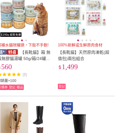
免運券
超補水貓咪罐頭，下殺不手軟!
100%新鮮或生鮮原肉食材
【長靴貓】箱 無
【長靴貓】天然原肉凍乾(超
穀無膠貓湯罐 50g/箱/24罐
值包)兩包組合
(貓罐 貓湯罐 無穀貓罐 貓罐
560
1,499
頭 貓零食)
(8)
總銷量>100
登記
折價券
登記
贈品