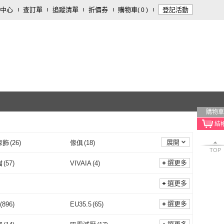
中心
查訂單
追蹤清單
折價券
購物車
登記活動
(
0
)
購物車
展開
傢飾
(
26
)
傢俱
(
18
)
TOP
1
)
數位內容
(
1
)
選更多
貓
(
57
)
VIVAIA
(
4
)
長靴貓
(
57
)
VIVAIA
(
4
)
 madden
(
12
)
SOFE MORE
(
5
)
選更多
steve madden
(
12
)
SOFE MORE
(
5
)
RE
(
4
)
橘魔法
(
5
)
選更多
(
896
)
EU35.5
(
65
)
ADORE
(
4
)
橘魔法
(
5
)
lo
(
7
)
NicoFun 愛定做
(
3
)
EU35
(
896
)
EU35.5
(
65
)