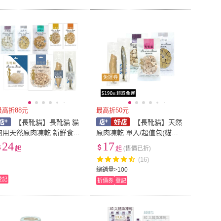
免運券
最高折88元
最高折50元
【長靴貓】長靴貓 貓
【長靴貓】天然
狗用天然原肉凍乾 新鮮食材
原肉凍乾 單入/超值包(貓零
製成 寵物凍乾 貓咪凍乾 貓
食/狗零食/寵物零食/凍乾零
24
17
起
起
(售價已折)
咪凍乾零食 貓咪零食 狗 零
食/凍乾)
(16)
食 貓 凍乾
總銷量>100
登記
折價券
登記