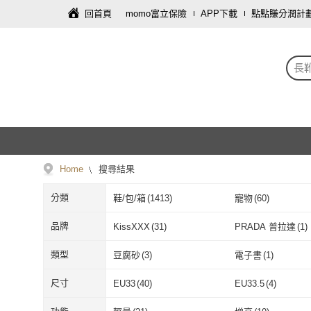
回首頁
momo富立保險
APP下載
點點賺分潤計
長
Home
搜尋結果
分類
鞋/包/箱
(
1413
)
寵物
(
60
)
圖書/影音
(
6
)
戶外用品
(
5
)
品牌
KissXXX
(
31
)
PRADA 普拉達
(
1
)
藝術開運/宗教
(
1
)
KissXXX
(
31
)
PRADA 普拉
Ann’S
(
101
)
WYPEX
(
49
)
類型
豆腐砂
(
3
)
電子書
(
1
)
Ann’S
(
101
)
WYPEX
(
49
)
Alberta
(
20
)
HELENE_SPARK
(
豆腐砂
(
3
)
電子書
(
1
)
尺寸
EU33
(
40
)
EU33.5
(
4
)
Alberta
(
20
)
HELENE_SP
KOKKO
(
9
)
T2R
(
1
)
EU33
(
40
)
EU33.5
(
4
)