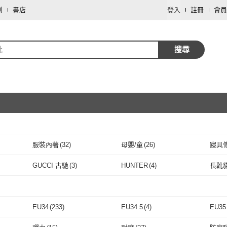
劃
書店
登入
註冊
會員
靴
搜尋
服裝內著
(
32
)
母嬰/童
(
26
)
寢具
取消
飾品配件
(
2
)
修繕裝潢
(
2
)
家電
(
GUCCI 古馳
(
3
)
HUNTER
(
4
)
長靴
取消
達
(
1
)
GUCCI 古馳
(
3
)
HUNTER
(
4
)
D+AF
(
17
)
TAS 極限運動
(
2
)
steve
D+AF
(
17
)
TAS 極限運動
取消
(
2
)
13
)
DAYOU
(
8
)
Sp house
(
48
)
ADO
EU34
(
233
)
EU34.5
(
4
)
EU35
ARK
(
13
)
DAYOU
(
8
)
Sp house
(
48
)
D.studio
(
4
)
TOPU ONE
(
1
)
Robin
取消
EU34
(
233
)
EU34.5
(
4
)