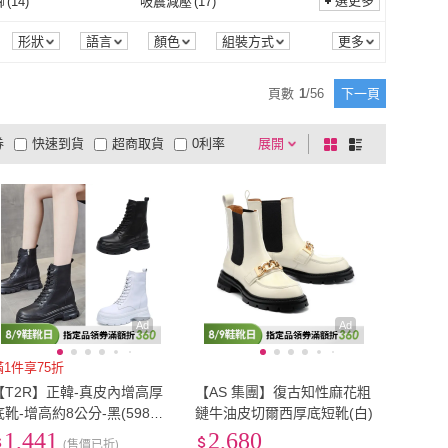
(
1057
)
EU38.5
(
39
)
選更多
腳
(
14
)
吸震減壓
(
17
)
Robinlo
(
7
)
NicoFun 愛定做
(
3
)
y
(
9
)
like-it
(
1
)
EU38
(
1057
)
EU38.5
(
39
)
(
440
)
EU41.5
(
14
)
防磨腳
(
14
)
吸震減壓
(
17
)
斷電
(
1
)
形狀
語言
顏色
組裝方式
Pretty
(
9
)
like-it
(
1
)
AL LIFE 皇室生活
(
6
)
89 zone
(
1
)
EU41
(
440
)
EU41.5
(
14
)
(
98
)
EU44.5
(
2
)
自動斷電
(
1
)
頁數
1
/
56
下一頁
ROYAL LIFE 皇室生活
(
6
)
89 zone
(
1
)
miel 安婕米
(
1
)
bac
(
21
)
EU44
(
98
)
EU44.5
(
2
)
(
18
)
EU47.5
(
1
)
券
快速到貨
超商取貨
0利率
展開
棋
條
Angemiel 安婕米
(
1
)
bac
(
21
)
)
FAIR LADY
(
4
)
EU47
(
18
)
EU47.5
(
1
)
(
6
)
21cm
(
26
)
品有量
有影片
電視購物
盤
列
到付款
超商付款
5
式
式
DN
(
5
)
FAIR LADY
(
4
)
EU50
(
6
)
21cm
(
26
)
cm
(
817
)
24cm
(
840
)
以上
1
及以上
23.5cm
(
817
)
24cm
(
840
)
cm
(
156
)
27cm
(
68
)
26.5cm
(
156
)
27cm
(
68
)
cm
(
2
)
30cm
(
2
)
29.5cm
(
2
)
30cm
(
2
)
360
)
US5.5
(
538
)
Ad
Ad
US5
(
360
)
US5.5
(
538
)
691
)
US8.5
(
281
)
滿1件享75折
【T2R】正韓-真皮內增高厚
【AS 集團】復古知性麻花粗
US8
(
691
)
US8.5
(
281
)
(
15
)
US11.5
(
3
)
底靴-增高約8公分-黑(5985-
鏈牛油皮切爾西厚底短靴(白)
2813/皮衣混搭配)
1,441
2,680
US11
(
15
)
US11.5
(
3
)
cm
(
4
)
17cm
(
6
)
(售價已折)