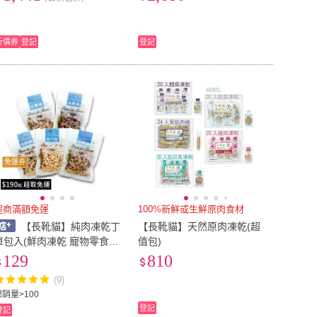
16.5cm
(
4
)
17cm
(
6
)
cm
(
10
)
20cm
(
7
)
折價券
登記
登記
19.5cm
(
10
)
20cm
(
7
)
3L
(
1
)
2L
(
1
)
3L
(
1
)
7
)
20-24cm
(
1
)
Free
(
7
)
20-24cm
(
1
)
免運券
超商滿額免運
100%新鮮或生鮮原肉食材
【長靴貓】純肉凍乾丁
【長靴貓】天然原肉凍乾(超
單包入(鮮肉凍乾 寵物零食
值包)
貓咪零食 貓凍乾 凍乾)
129
810
(9)
總銷量>100
登記
登記