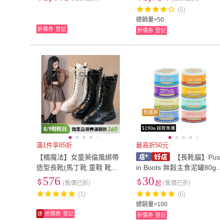
-2814)
985-3202)
(5)
US12
(
6
)
US12.5
(
2
)
17.5cm
(
8
)
18cm
(
7
)
總銷量>50
折價券
登記
折價券
登記
17.5cm
(
8
)
18cm
(
7
)
20.5cm
(
7
)
21cm
(
10
)
20.5cm
(
7
)
21cm
(
10
)
4L
(
1
)
5L
(
1
)
4L
(
1
)
5L
(
1
)
22-27cm
(
5
)
寬59cm以下
(
4
)
22-27cm
(
5
)
寬59cm以下
(
免運券
滿1件享85折
最高折50元
【橘魔法】女童英倫風綁帶
【長靴貓】Pus
造型長靴(馬丁靴 童鞋 靴子
in Boots 無穀主食泥罐80g
高筒靴 兒童長靴 公主長靴
(貓罐/貓罐頭/貓主食罐/寵
576
30
(售價已折)
起
(售價已折)
鞋子)
罐頭/泥罐)
(1)
(6)
總銷量>100
速
折價券
登記
折價券
登記