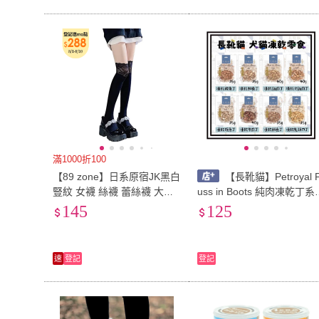
滿1000折100
【89 zone】日系原宿JK黑白
【長靴貓】Petroyal P
豎紋 女襪 絲襪 蕾絲襪 大腿
uss in Boots 純肉凍乾丁系
襪 長靴襪 長筒襪 高筒襪 過
鮮肉凍乾 寵物零食 貓咪零
145
125
膝襪 1 雙(白/黑)
貓凍乾 狗凍乾
速
登記
登記