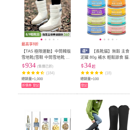
最高享8折
【TAS 極限運動】中筒韓版
【長靴貓】無穀 主食
雪地靴(雪鞋 中筒雪地靴 羊
泥罐 80g 補水 輕鬆舔食 貓
毛 保暖 中筒靴 防水防滑 棉
罐頭 🏅無防腐劑 🏅 貓 貓咪
934
34
(售價已折)
起
鞋 保暖靴 厚底 長靴)
補水神器 8種口味
(184)
(18)
總銷量>1,000
總銷量>100
折價券
登記
登記