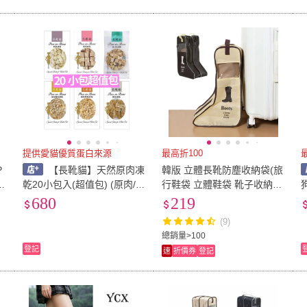
提供愛貓優質蛋白來源
最高折100
【長靴貓】天然原肉凍
韓版 立體長靴防塵收納袋(旅
列
乾20小包入(超值包) (原肉/迷
行鞋袋 立體鞋袋 靴子收納
食
你/貓凍乾/貓零食/凍乾零食)
長靴收納 防塵袋 防塵套)
680
219
(9)
總銷量>100
登記
速
折價券
登記