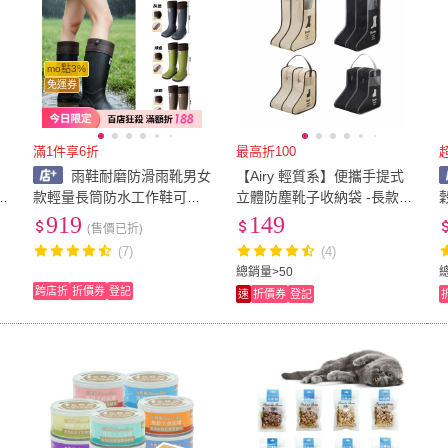
mo點3%
免運券
滿1件享6折
最高折100
雨鞋耐磨防滑雨靴男女
【Airy 輕質系】便攜手提式
款輕量長筒防水工作鞋可折
立體防塵靴子收納袋 -長款
疊收納長款雨鞋防水加厚安
(鞋袋 / 手提鞋袋 / 長靴收納)
919
149
(售價已折)
全鞋大尺碼戶外涉水鞋溯溪
(7)
(4)
鞋透氣長靴水陸兩用高筒雨
總銷量>50
靴
跨店折
折價券
登記
速
折價券
登記