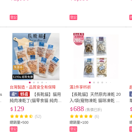
US13
(
3
)
16cm
(
3
)
18.5cm
(
6
)
19cm
(
9
)
19.5
登記
登記
18.5cm
(
6
)
19cm
(
9
)
21.5cm
(
7
)
XXS
(
1
)
2L
(
1
)
21.5cm
(
7
)
XXS
(
1
)
3XL
(
1
)
4XL
(
1
)
Free
(
3XL
(
1
)
4XL
(
1
)
寬90cm-119cm
(
1
)
4
)
寬90cm-119cm
(
1
)
免運券
台灣製造，品質安全有保障
滿1件享85折
s
【長靴貓】貓用
【長靴貓】天然原肉凍乾 20
純肉凍乾丁(貓零食貓 純肉凍
入/袋(寵物凍乾 貓咪凍乾 貓
物
乾)
咪零食 狗零食)
129
688
(售價已折)
(52)
(6)
總銷量>500
總銷量>100
登記
登記