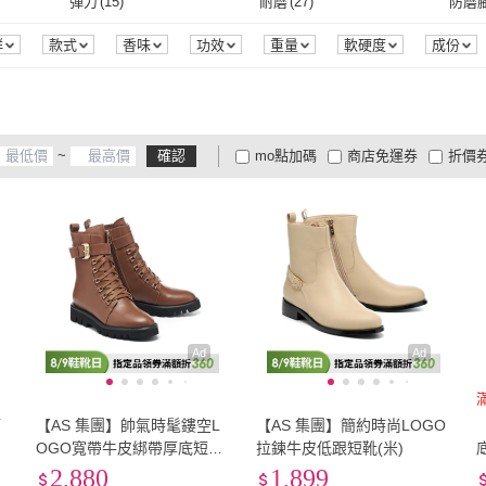
EU37
(
1085
)
EU37.5
(
48
)
EU38
彈力
(
15
)
耐磨
(
27
)
防磨
D.studio
(
4
)
TOPU ONE
(
1
)
0101
(
8
)
FEE BABY
(
12
)
Prett
EU37
(
1085
)
EU37.5
(
48
)
EU40
(
898
)
EU40.5
(
15
)
EU41
彈力
(
15
)
耐磨
(
27
)
可沖馬桶
(
3
)
智慧控溫
(
1
)
自動
群
款式
香味
功效
重量
軟硬度
成份
0101
(
8
)
FEE BABY
(
12
)
世一
(
1
)
鞋博士嚴選鞋材
(
9
)
ROY
EU40
(
898
)
EU40.5
(
15
)
EU43
(
249
)
EU43.5
(
2
)
EU44
可沖馬桶
(
3
)
智慧控溫
(
1
)
)
世一
(
1
)
鞋博士嚴選鞋材
(
9
)
A3
(
1
)
amai
(
40
)
Ange
EU43
(
249
)
EU43.5
(
2
)
EU46
(
30
)
EU46.5
(
1
)
EU47
~
確認
mo點加碼
商店免運券
折價
集團
(
3
)
A3
(
1
)
amai
(
40
)
CUMAR
(
14
)
DIANA
(
5
)
DN
(
5
EU46
(
30
)
EU46.5
(
1
)
EU49
(
3
)
EU49.5
(
1
)
EU50
大家電安心配
大家電快配
商
低溫宅配
定期配/分次配
貨
CUMAR
(
14
)
DIANA
(
5
)
EU49
(
3
)
EU49.5
(
1
)
22.5cm
(
697
)
23cm
(
839
)
23.5
4
及以上
3
及以上
2
及
22.5cm
(
697
)
23cm
(
839
)
25.5cm
(
326
)
26cm
(
221
)
26.5
25.5cm
(
326
)
26cm
(
221
)
28.5cm
(
5
)
29cm
(
5
)
29.5
28.5cm
(
5
)
29cm
(
5
)
US4
(
95
)
US4.5
(
52
)
US5
(
Ad
Ad
US4
(
95
)
US4.5
(
52
)
US7
(
815
)
US7.5
(
609
)
US8
(
筒
【AS 集團】帥氣時髦鏤空L
【AS 集團】簡約時尚LOGO
US7
(
815
)
US7.5
(
609
)
US10
(
113
)
US10.5
(
6
)
US11
高
OGO寬帶牛皮綁帶厚底短靴
拉鍊牛皮低跟短靴(米)
5
(棕)
2,880
1,899
US10
(
113
)
US10.5
(
6
)
US13
(
3
)
16cm
(
3
)
16.5