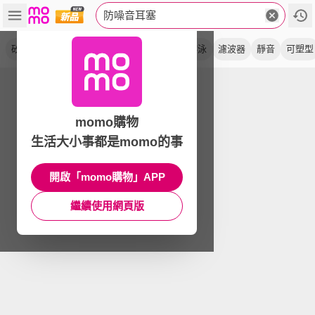
防噪音耳塞
矽膠
隔音
降噪
睡眠
抗噪
飛行
游泳
濾波器
靜音
可塑型
momo購物
生活大小事都是momo的事
開啟「momo購物」APP
繼續使用網頁版