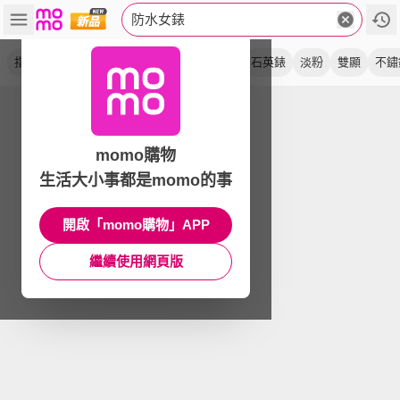
防水女錶
指針
手錶
防水錶
腕錶
鑲鑽
夜光
石英錶
淡粉
雙顯
不鏽
momo購物
生活大小事都是momo的事
開啟「momo購物」APP
繼續使用網頁版