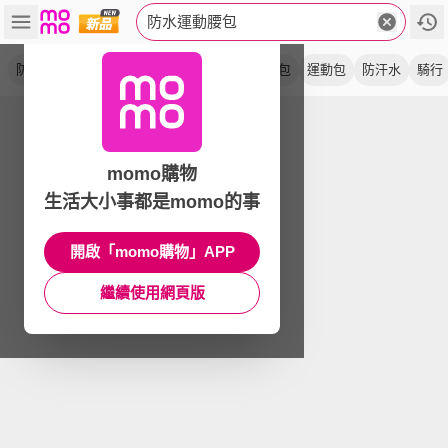
防水運動腰包
防盜
跑步
慢跑包
防潑水
胸包
手機包
運動包
防汗水
騎行
momo購物
生活大小事都是momo的事
開啟「momo購物」APP
繼續使用網頁版