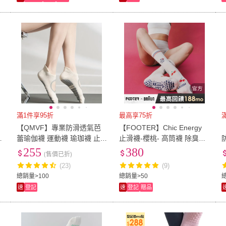
滿1件享95折
最高享75折
滿
斯
【QMVF】專業防滑透氣芭
【FOOTER】Chic Energy
氣
蕾瑜伽襪 運動襪 瑜珈襪 止
止滑襪-櫻桃- 高筒襪 除臭襪
滑襪 普拉提襪
瑜珈襪(SY401-燕麥白)
255
380
(售價已折)
(23)
(9)
總銷量>100
總銷量>50
速
登記
速
登記
贈品