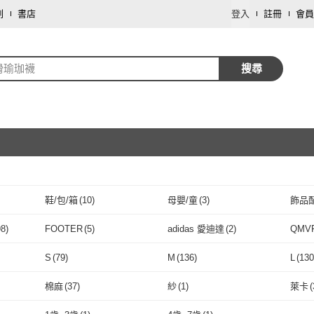
劃
書店
登入
註冊
會員
滑瑜珈襪
搜尋
鞋/包/箱
(
10
)
母嬰/童
(
3
)
飾品
取消
98
)
FOOTER
(
5
)
adidas 愛迪達
(
2
)
QMV
取消
定做
(
198
)
FOOTER
(
5
)
adidas 愛迪達
(
2
)
D&G
(
4
)
Clesign
(
3
)
XUM
S
(
79
)
M
(
136
)
L
(
130
D&G
(
4
)
Clesign
取消
(
3
)
s 麥克健身
(
4
)
BODYAIR
(
20
)
DAYOU
(
5
)
Perfe
S
(
79
)
M
(
136
)
2XL
(
1
)
Free
(
442
)
7-10
棉麻
(
37
)
紗
(
1
)
萊卡
(
ness 麥克健
(
4
)
BODYAIR
(
20
)
DAYOU
(
5
)
途
(
1
)
QIDINA
(
3
)
bebehome
(
9
)
TAS
2XL
(
1
)
Free
取消
(
442
)
20-24cm
(
219
)
22-27cm
(
414
)
25-2
棉麻
(
37
)
紗
(
1
)