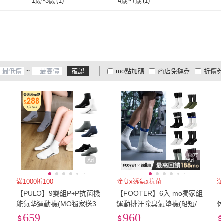
其它
(
208
)
1歲~3歲
(
1
)
4歲~7歲
(
1
)
綠野樂途
(
1
)
QIDINA
(
3
)
bebehome
(
9
)
Cube
(
1
)
橘魔法
(
1
)
BOBO
20-24cm
(
219
)
22-27cm
(
414
)
)
其它
(
208
)
1歲~3歲
(
1
)
4歲~7歲
(
1
)
(
3
)
Cube
(
1
)
橘魔法
(
1
)
89 zone
(
17
)
HOME GYM CLUB
(
7
)
CAR
89 zone
(
17
)
HOME GYM CLUB
(
7
)
EZlife
(
1
)
LIUKOO 煙斗
(
1
)
AHU
~
確認
mo點加碼
商店免運券
折價
EZlife
(
1
)
LIUKOO 煙斗
(
1
)
1
)
Anyshop
(
2
)
JOEKI
(
1
)
OMG
大家電安心配
大家電快配
商
低溫宅配
定期配/分次配
貨
Lab
(
1
)
Anyshop
(
2
)
JOEKI
(
1
)
4
及以上
3
及以上
2
及
Ad
Ad
滿1000折100
除臭x透氣x抗菌
滿
【PULO】9雙組P+P抗菌機
【FOOTER】6入 mo獨家組
襪
能氣墊運動襪(MO獨家送3雙
運動排汗除臭氣墊襪(船短/高
除臭襪/抗菌襪/吸溼透氣/隱
筒襪)
659
960