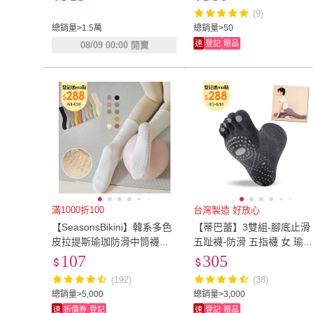
(9)
總銷量>1.5萬
總銷量>50
速
登記
贈品
08/09 00:00 開賣
滿1000折100
台灣製造 好放心
【SeasonsBikini】韓系多色
【蒂巴蕾】3雙組-腳底止滑
皮拉提斯瑜珈防滑中筒襪子-
五趾襪-防滑 五指襪 女 瑜
SK07(皮拉提斯襪子珈防襪防
襪(台灣製 腳底止滑 全底止
107
305
滑襪中筒襪學生襪)
滑 皮拉提斯 舞蹈襪)
(192)
(38)
總銷量>5,000
總銷量>3,000
速
折價券
登記
速
登記
贈品