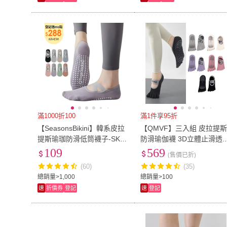
滿1000折100
滿1件享95折
【SeasonsBikini】韓系皮拉
【QMVF】三入組 皮拉提
提斯瑜珈防滑低筒襪子-SK11
防滑瑜伽襪 3D立體止滑透
(皮拉提斯瑜珈低筒襪子)
吸汗五趾襪 普拉提襪 短襪
109
569
(售價已折)
(瑜珈/普拉提/跑步/芭蕾)
(60)
(35)
總銷量>1,000
總銷量>100
速
折價券
登記
速
登記