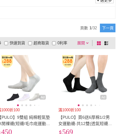
選更多
TAS 極限運動
(
1
)
米蘭精品
(
1
)
LIFE
(
2
)
Dagebeno
(
4
)
25-27cm
(
117
)
28-30cm
(
26
)
BOBOLIFE
(
2
)
Dagebeno
(
4
)
PHANIE 卡芬妮
(
1
)
吸貓室
(
1
)
頁數
1
/
32
下一頁
CARPHANIE 卡芬妮
(
1
)
吸貓室
(
1
)
A 阿華有事嗎
(
1
)
HIROSAWA
(
2
)
券
快速到貨
超商取貨
0利率
展開
棋
條
AHUA 阿華有事嗎
(
1
)
HIROSAWA
(
2
)
(
1
)
Her
(
1
)
品有量
有影片
電視購物
盤
列
到付款
超商付款
5
式
式
OMG
(
1
)
Her
(
1
)
以上
1
及以上
Ad
Ad
1000折100
滿1000折100
【PULO】9雙組 純棉輕氣墊
【PULO】買6送6厚棉1/2男
休閒裸襪(短襪/毛巾底運動
女運動襪-共12雙(透氣短襪/
襪/女襪子/隱形襪/船襪/透氣
毛巾底厚襪子/學生襪/吸溼排
450
569