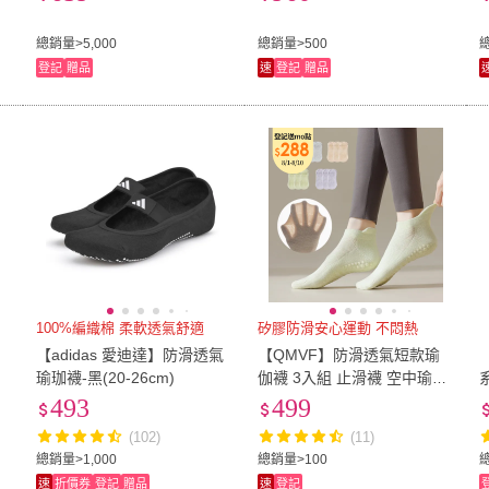
形襪踝襪短襪/毛巾底厚襪)
總銷量>5,000
總銷量>500
登記
贈品
速
登記
贈品
100%編織棉 柔軟透氣舒適
矽膠防滑安心運動 不悶熱
【adidas 愛迪達】防滑透氣
【QMVF】防滑透氣短款瑜
【
珈
瑜珈襪-黑(20-26cm)
伽襪 3入組 止滑襪 空中瑜伽
襪 運動襪 健身襪 彈力襪 壓
493
499
力襪 普拉提襪
(102)
(11)
總銷量>1,000
總銷量>100
總
速
折價券
登記
贈品
速
登記