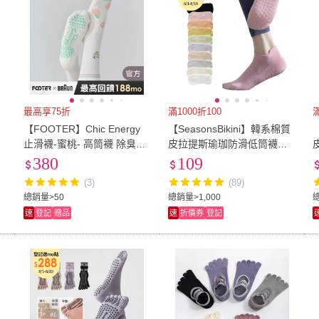
最高享75折
滿1000折100
滿
【FOOTER】Chic Energy
【SeasonsBikini】韓系棉質
襪
止滑襪-蜜桃- 高筒襪 除臭襪
皮拉提斯瑜珈防滑低筒襪子 -
瑜珈襪(SY401-奶白)
SK13(皮拉提斯瑜珈防滑低筒
380
109
襪子)
(3)
(89)
總銷量>50
總銷量>1,000
速
登記
贈品
速
折價券
登記