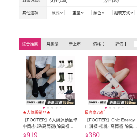
聚酯纖維
(
77
)
彈性纖維
(
145
)
對象與族群
女性
(
105
)
男性
(
16
)
身
FAV
(
4
)
Greenwild 
Friyu
(
1
)
DKGP 東客集
(
3
)
14-16cm
(
4
)
17-19cm
(
8
)
聚酯纖維
(
77
)
彈性纖維
(
145
女性
(
105
)
男性
(
16
)
其他選項
款式
重量
顏色
組裝方式
Friyu
(
1
)
DKGP 東客集
JDUDS
(
1
)
望星願
(
1
)
JDUDS
(
1
)
望星願
(
1
)
LAVIDA 育兒好好玩
(
1
)
REEBOK
(
1
)
綜合推薦
月銷量
新上市
價格
評價
LAVIDA 育兒好好玩
(
1
)
REEBOK
(
1
)
美得像專櫃
(
3
)
Yoga Design Lab
(
美得像專櫃
(
3
)
Yoga Design 
HanVo
(
2
)
YUNMI
(
1
)
HanVo
(
2
)
YUNMI
(
1
)
Ad
Ad
★人氣暢銷品★
最高享75折
【FOOTER】6入組運動氣墊
【FOOTER】Chic Energy
中筒/船短/高筒襪(除臭襪 襪
止滑襪-櫻桃- 高筒襪 除臭
子 運動襪 氣墊襪)
瑜珈襪(SY401-燕麥白)
919
380