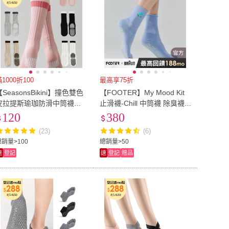
1000折100
最高享75折
【SeasonsBikini】撞色雙色
【FOOTER】My Mood Kit
皮拉提斯瑜珈防滑中筒襪子-
止滑襪-Chill 中筒襪 除臭襪
SK28(皮拉提斯襪子珈防襪防
瑜珈襪(SY301-藍色)
120
380
滑襪中筒襪學生襪)
(23)
(6)
總銷量>100
總銷量>50
速
登記
速
登記
贈品