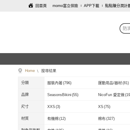
回首頁
momo富立保險
APP下載
點點賺分潤計
防
Home
搜尋結果
分類
服裝內著
(
796
)
運動用品/器材
(
81
)
品牌
SeasonsBikini
(
55
)
NicoFun 愛定做
(
1
SeasonsBikini
(
55
)
NicoFun 愛
MarCella 瑪榭
(
4
)
蒂巴蕾
(
2
)
尺寸
XXS
(
3
)
XS
(
75
)
MarCella 瑪榭
(
4
)
蒂巴蕾
(
2
)
Flix
(
2
)
Michael Fitnes
XXS
(
3
)
XS
(
75
)
3L
(
1
)
XL
(
10
)
材質
有機棉
(
12
)
棉布
(
327
)
Flix
(
2
)
Michael Fit
FAV
(
4
)
Greenwild 綠野樂
3L
(
1
)
XL
(
10
)
14-16cm
(
4
)
17-19cm
(
8
)
有機棉
(
12
)
棉布
(
327
)