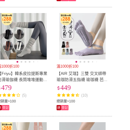
1000折100
滿1000折100
【Friyu】韓系皮拉提斯專業
【AIR 艾瑞】三雙 交叉綁帶
防滑瑜伽襪 長筒堆堆運動襪
瑜珈防滑五指襪 瑜珈襪 芭蕾
慢跑健身運動透氣止滑襪 女
襪 運動襪 舞蹈止滑襪 普拉
479
449
生中筒襪 空中瑜伽襪
提襪
(5)
(10)
總銷量>100
總銷量>100
速
登記
速
登記