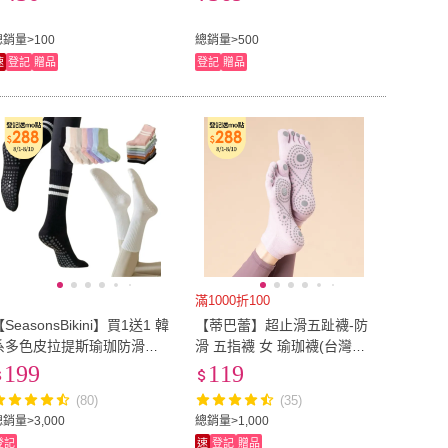
網孔/防磨抗磨)
汗運動襪/耐磨抗磨/男女襪)
總銷量>100
總銷量>500
速
登記
贈品
登記
贈品
滿1000折100
SeasonsBikini】買1送1 韓
【蒂巴蕾】超止滑五趾襪-防
系多色皮拉提斯瑜珈防滑中
滑 五指襪 女 瑜珈襪(台灣製
筒襪子(皮拉提斯襪子珈防襪
腳底止滑 全底止滑 皮拉提斯
199
119
防滑襪中筒襪學生襪)
舞蹈襪)
(80)
(35)
銷量>3,000
總銷量>1,000
登記
速
登記
贈品