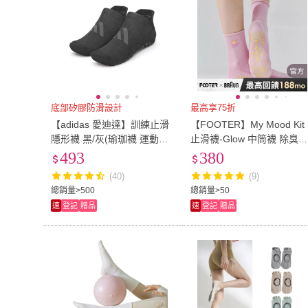
底部矽膠防滑設計
最高享75折
【adidas 愛迪達】訓練止滑
【FOOTER】My Mood Kit
隱形襪 黑/灰(瑜珈襪 運動襪
止滑襪-Glow 中筒襪 除臭
止滑襪)
瑜珈襪(SY301-粉色)
493
380
(40)
(9)
總銷量>500
總銷量>50
速
登記
贈品
速
登記
贈品