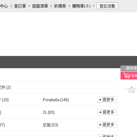
中心
查訂單
追蹤清單
折價券
購物車
登記活動
(
0
)
購物車
配件
(
2
)
TOP
選更多
F
(
10
)
Porabella
(
146
)
QMVF
(
10
)
Porabella
(
146
)
U SELECT 旭沐選物
(
3
)
AHOYE
(
2
)
選更多
)
2L
(
83
)
XUMU SELECT 旭沐選
(
3
)
AHOYE
(
2
)
ct 24
(
2
)
老船長
(
8
)
L
(
130
)
2L
(
83
)
cm
(
7
)
11-13cm
(
5
)
選更多
37
)
尼龍
(
53
)
物
Perfect 24
(
2
)
老船長
(
8
)
 極限運動
(
1
)
米蘭精品
(
1
)
7-10cm
(
7
)
11-13cm
(
5
)
7cm
(
117
)
28-30cm
(
26
)
萊卡
(
37
)
尼龍
(
53
)