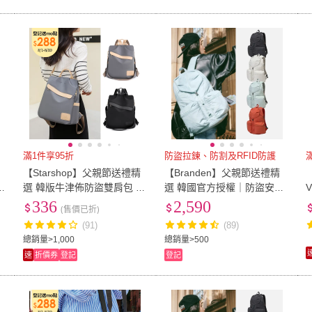
滿1件享95折
防盜拉鍊、防割及RFID防護
【Starshop】父親節送禮精
【Branden】父親節送禮精
【
S
選 韓版牛津佈防盜雙肩包 多
選 韓國官方授權｜防盜安心
功能外出後背包(女用包/雙肩
後背包Plus(防盜拉鍊、可擴
336
2,590
(售價已折)
R
包/手提包/側肩包/媽媽包)
充設計、防割耐刮布料)
(91)
(89)
總銷量>1,000
總銷量>500
速
折價券
登記
登記