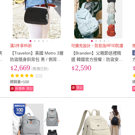
滿1件享85折
可擴充設計、防割及RFID防護
夾
【Travelon】美國 Metro 3層
【Branden】父親節送禮精
防盜隨身斜背包 黑 / 側背包
選 韓國官方授權｜防盜安心
灣
斜背包 防搶包 防盜包 RFID
後背包Plus(防盜拉鍊、可擴
2,669
2,590
(售價已折)
充設計、防割耐刮布料)
(11)
總銷量>100
總
速
登記
速
折價券
登記