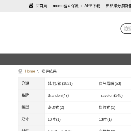
回首頁
momo富立保險
APP下載
點點賺分潤計
防
Home
搜尋結果
分類
鞋/包/箱
(
1831
)
資訊電腦
(
53
)
寢具傢飾
(
4
)
運動用品/器材
(
3
)
品牌
Branden
(
47
)
Travelon
(
348
)
傢俱
(
1
)
寵物
(
1
)
Branden
(
47
)
Travelon
(
348
)
NEW STAR
(
1
)
satana
(
20
)
類型
密碼式
(
2
)
指紋式
(
1
)
NEW STAR
(
1
)
satana
(
20
)
mohe 木暉居家
(
2
)
Matchwood
(
7
)
密碼式
(
2
)
指紋式
(
1
)
尺寸
10吋
(
1
)
13吋
(
1
)
mohe 木暉居家
(
2
)
Matchwood
(
7
KINAZ
(
8
)
EMMA SUE
(
21
)
10吋
(
1
)
13吋
(
1
)