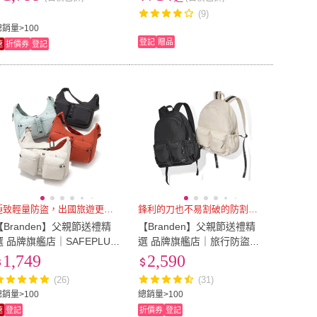
背包 後背包 登機包)
背包 電腦背包 背包 筆電包
(9)
電腦包 後背包 大容量 包包
總銷量>100
登記
贈品
速
折價券
登記
極致輕量防盜，出國旅遊更安心！
鋒利的刀也不易割破的防割布料
【Branden】父親節送禮精
【Branden】父親節送禮精
選 品牌旗艦店｜SAFEPLUS
選 品牌旗艦店｜旅行防盜機
輕量安心防盜側背包（防盜
能後背包（防盜包/防盜護照
1,749
2,590
包/防盜側背包/側背包/RFID
包/護照包/RFID防盜）
(26)
(31)
防盜
總銷量>100
總銷量>100
速
登記
折價券
登記