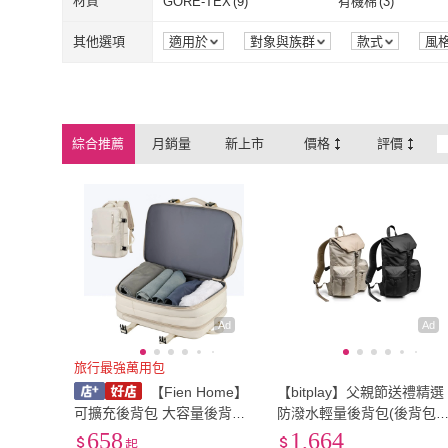
XL
(
1
)
2XL
(
1
)
材質
GORE-TEX
(
9
)
有機棉
(
3
)
KINAZ
(
8
)
EMMA SUE
(
NIKE 耐吉
(
3
)
MoodRiver
(
3
)
XL
(
1
)
2XL
(
1
)
GORE-TEX
(
9
)
有機棉
(
3
)
牛津布
(
156
)
帆布
(
45
)
其他選項
適用於
對象與族群
款式
風
保固期
商品來源
季節
NIKE 耐吉
(
3
)
MoodRiver
(
3
)
iware
(
1
)
OMC
(
32
)
牛津布
(
156
)
帆布
(
45
)
尼龍
(
680
)
聚酯纖維
(
523
)
iware
(
1
)
OMC
(
32
)
Amay Style 艾美時尚
(
10
)
leaper
(
10
)
尼龍
(
680
)
聚酯纖維
(
523
金屬
(
2
)
紡織物
(
1
)
綜合推薦
月銷量
新上市
價格
評價
Amay Style 艾美時尚
(
10
)
leaper
(
10
)
ZENDAR
(
5
)
Sun Earth&U
(
1
)
金屬
(
2
)
紡織物
(
1
)
其他
(
3
)
鋁合金
(
3
)
ZENDAR
(
5
)
Sun Earth&U
(
BOZO 伯樂
(
1
)
三房兩廳
(
4
)
其他
(
3
)
鋁合金
(
3
)
無
(
1
)
BOZO 伯樂
(
1
)
三房兩廳
(
4
)
無
(
1
)
Ad
Ad
旅行最強萬用包
【Fien Home】
【bitplay】父親節送禮精選
可擴充後背包 大容量後背包
防潑水輕量後背包(後背包
旅行後背包 大背包 防災包
防潑水、輕量)
658
1,664
起