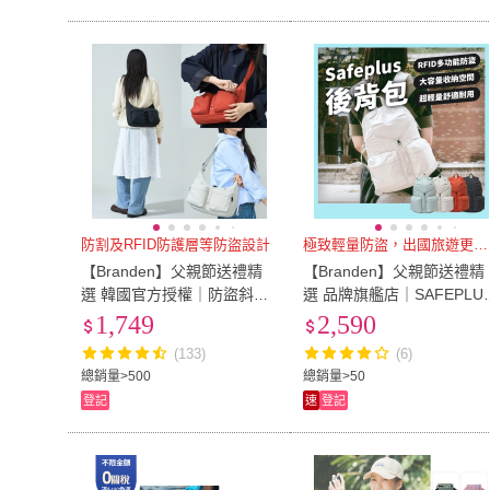
防割及RFID防護層等防盜設計
極致輕量防盜，出國旅遊更安心！
【Branden】父親節送禮精
【Branden】父親節送禮精
選 韓國官方授權｜防盜斜背
選 品牌旗艦店｜SAFEPLU
包Plus(多隔層設計 拉鍊式可
輕量安心防盜後背包（防盜
1,749
2,590
擴充 防潑水 RFID防盜)
包/旅行防盜包/防盜後背包/
(133)
(6)
FID
總銷量>500
總銷量>50
登記
速
登記