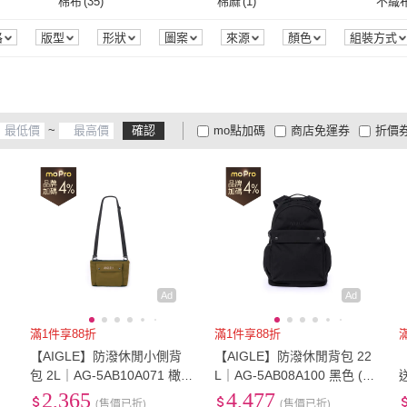
38
(
1
)
其他
(
1
)
19吋
棉布
(
35
)
棉麻
(
1
)
不織
21
)
LEEHER
(
52
)
Sherpani
(
28
)
BERNIS 貝爾尼斯
(
5
)
Starshop
(
4
)
希賽
38
(
1
)
其他
(
1
)
棉布
(
35
)
棉麻
(
1
)
防水布
(
116
)
網布
(
2
)
絨布
(
格
版型
形狀
圖案
來源
顏色
組裝方式
BERNIS 貝爾尼斯
(
5
)
Starshop
(
4
)
KIRO 貓
(
9
)
Luumy
(
1
)
Hein
防水布
(
116
)
網布
(
2
)
彈性纖維
(
17
)
皮革
(
295
)
無
(
9
)
KIRO 貓
(
9
)
Luumy
(
1
)
AIGEON 愛雋
(
3
)
CoolBell
(
3
)
AOK
)
彈性纖維
(
17
)
皮革
(
295
)
尼龍
(
3
)
不銹鋼
(
1
)
聚酯
~
確認
mo點加碼
商店免運券
折價
AIGEON 愛雋
(
3
)
CoolBell
(
3
)
Jpqueen
(
10
)
PARTAKE
(
1
)
KT D
尼龍
(
3
)
不銹鋼
(
1
)
不鏽鋼
(
1
)
鋁合金
(
1
)
無
(
1
)
大家電安心配
大家電快配
商
低溫宅配
定期配/分次配
貨
1
)
Jpqueen
(
10
)
PARTAKE
(
1
)
不鏽鋼
(
1
)
鋁合金
(
1
)
4
及以上
3
及以上
2
及
Ad
Ad
滿1件享88折
滿1件享88折
【AIGLE】防潑休閒小側背
【AIGLE】防潑休閒背包 22
、
包 2L｜AG-5AB10A071 橄
L｜AG-5AB08A100 黑色 (防
欖綠 (防水包 斜背包 旅行包
水包 旅行後背包 背包 雙肩
2,365
4,477
(售價已折)
(售價已折)