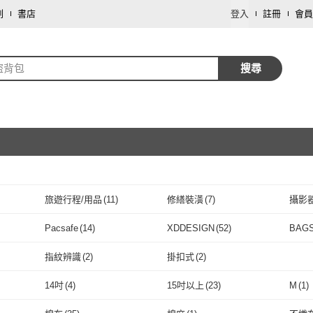
劃
書店
登入
註冊
會員
盜背包
搜尋
旅遊行程/用品
(
11
)
修繕裝潢
(
7
)
攝影
取消
戶外用品
(
3
)
車類
(
3
)
服裝
Pacsafe
(
14
)
XDDESIGN
(
52
)
BAG
取消
Pacsafe
(
14
)
XDDESIGN
(
52
)
ELLE ACTIVE
(
14
)
Hedgren
(
14
)
J II
(
3
指紋辨識
(
2
)
掛扣式
(
2
)
ELLE ACTIVE
(
14
)
Hedgren
取消
(
14
)
Korin
(
22
)
Osprey
(
2
)
Korin
指紋辨識
(
2
)
掛扣式
(
2
)
14吋
(
4
)
15吋以上
(
23
)
M
(
1
)
)
Korin
(
22
)
Osprey
(
2
)
LEEHER
(
52
)
Sherpani
(
28
)
Moon
取消
14吋
(
4
)
15吋以上
(
23
)