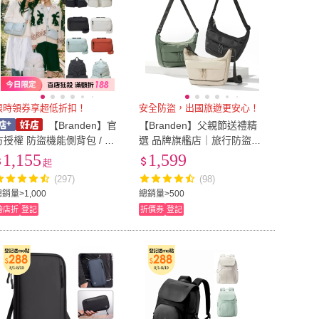
限時領券享超低折扣！
安全防盜，出國旅遊更安心！
【Branden】官
【Branden】父親節送禮精
方授權 防盜機能側背包 / 斜
選 品牌旗艦店｜旅行防盜機
背包 Plus 多隔層設計 拉鏈式
能側背包S（防盜包/防盜側
1,155
1,599
起
可擴充 防潑水 RFID防盜
背包/側背包/RFID防盜）
(297)
(98)
銷量>1,000
總銷量>500
跨店折
登記
折價券
登記