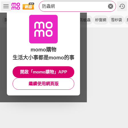
防蟲網
防鳥網
尼龍網
附接桿
網室
紗網袋
防蚊蟲
紗窗網
雪紗袋
momo購物
生活大小事都是momo的事
開啟「momo購物」APP
繼續使用網頁版