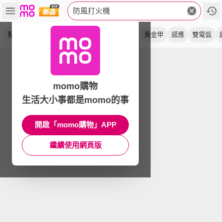
防風打火機
點火器
點火槍
黑金鋼
黑金剛
懸空式
黃金甲
感應
雙電弧
momo購物
生活大小事都是momo的事
開啟「momo購物」APP
繼續使用網頁版