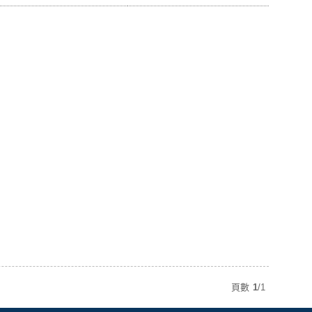
頁數
1
/
1