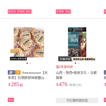
跨店折
折價券
登記
折價券
登記
免運券
滿1件享85折
freezesuson【米
山西、陝西•晉商文化、古都
多奇】石頭餅原味椒鹽山西
風華
特產整箱陝西石子饃早餐石
285
476
起
(售價已折)
頭烤餅乾年貨零食
登記
可訂購時通知我