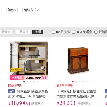
顏色
組裝方式
~
確認
mo點加碼
商店免運券
折價
大家電安心配
大家電快配
商
低溫宅配
定期配/分次配
貨
4
及以上
3
及以上
2
及
mo點3%
最高享9折
滿1件享98折
廠家直銷 陝西源頭廠
【潮傢俬】陝西華山掀蓋雙
家 太空艙上下床青旅民宿公
門櫻木收納書箱櫃(純老件11
寓高低床實木全包宿捨床
0年)-幅79cm
18,600
29,253
起
(售價已折)
(售價已折)