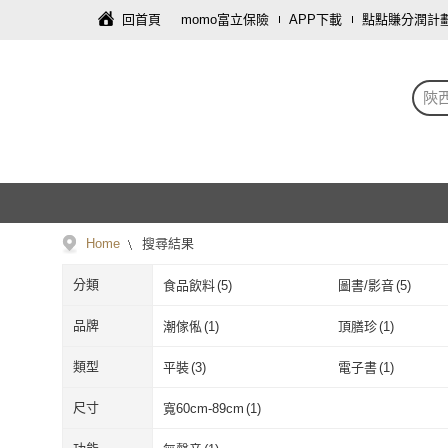
回首頁
momo富立保險
APP下載
點點賺分潤計
陝
Home
搜尋結果
分類
食品飲料
(
5
)
圖書/影音
(
5
)
品牌
潮傢俬
(
1
)
頂膳珍
(
1
)
潮傢俬
(
1
)
頂膳珍
(
1
)
藝術家
(
1
)
黃長生
(
1
)
類型
平裝
(
3
)
電子書
(
1
)
藝術家
(
1
)
黃長生
(
1
)
平裝
(
3
)
電子書
(
1
)
尺寸
寬60cm-89cm
(
1
)
寬60cm-89cm
(
1
)