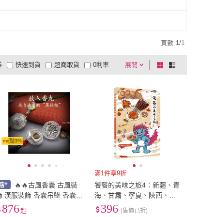
頁數
1
/
1
券
快速到貨
超商取貨
0利率
展開
棋
條
品有量
有影片
電視購物
盤
列
到付款
超商付款
5
式
式
以上
1
及以上
mo點3%
滿1件享9折
🔥🔥古風香囊 古風裝
饕餮的美味之旅4：新疆、青
飾 漢服裝飾 香囊吊墜 香囊
海、甘肅、寧夏、陝西、海
球 漢服吊墜 畢業禮物銀色唐
南、台灣、香港、澳門
876
396
起
(售價已折)
葡萄花鳥紋銀香囊陝西厤博