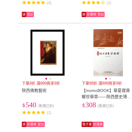
(4)
(1)
速
登記
速
折價券
登記
下單9折 滿899再享9折
下單88折 滿899再享9折
陝西佛教藝術
【momoBOOK】華夏寶庫
耀世華章——陝西歷史博物
館 簡體書(電子書)
540
308
(售價已折)
(售價已折)
(1)
速
折價券
登記
電子書
折價券