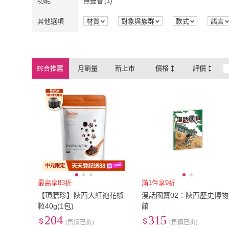
功能
無聲音
(
1
)
無聲音
(
1
)
其他選項
材質
對象與族群
款式
語言
綜合推薦
月銷量
新上市
價格
評價
最高享83折
滿1件享9折
【頂膳珍】陝西大紅袍花椒
漫話國寶02：陝西歷史博物
粒40g(1包)
館
204
315
(售價已折)
(售價已折)