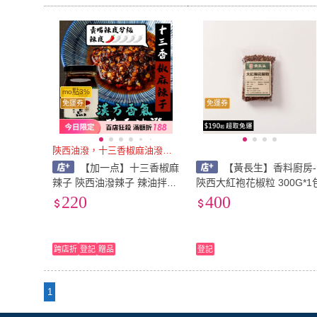
mo點3%
免運券
免運券
陝西油潑，十三香椒麻油潑辣子
【加一点】十三香椒麻
【黃長生】香料廚房-
辣子 陝西油潑辣子 辣油拌醬
陝西大紅袍花椒粒 300G*1
紅油 辣渣 椒麻辣椒油 拌麵
220
400
沾醬 減鹽 200g（純素/減
鹽）
跨店折
登記
贈品
登記
1