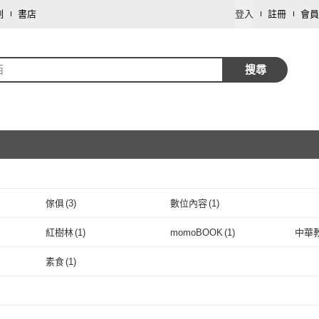
劃
書店
登入
註冊
會員
西
搜尋
傢俱
(
3
)
數位內容
(
1
)
取消
紅樹林
(
1
)
momoBOOK
(
1
)
中華
取消
紅樹林
(
1
)
momoBOOK
(
1
)
素食
(
1
)
取消
素食
(
1
)
取消