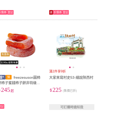
物館衕款
折價券
登記
速
折價券
登記
免運券
滿1件享9折
freezesuson圓柿
大家來寫村史53-細說陝西村
餅柿子蜜餞柿子餅非特級陝
西富平柿餅新鮮
245
225
起
(售價已折)
登記
可訂購時通知我