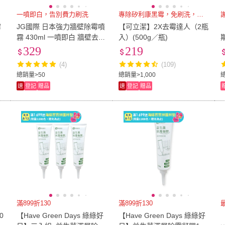
一噴即白，告別費力刷洗
專除矽利康黑霉，免刷洗，不垂流
霉
JG國際 日本強力牆壁除霉噴
【可立潔】2X去霉達人（2瓶
霧 430ml 一噴即白 牆壁去霉
入）(500g／瓶)
牆面發霉 防霉劑 牆壁美白
329
219
黑霉清除
(4)
(109)
總銷量>50
總銷量>1,000
速
登記
贈品
速
登記
贈品
滿899折130
滿899折130
0
【Have Green Days 綠綠好
【Have Green Days 綠綠好