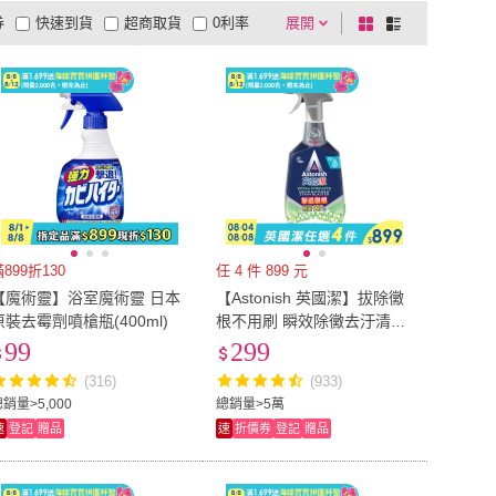
券
快速到貨
超商取貨
0利率
展開
棋
條
HAPPY HOUSE 快樂屋
(
1
)
Dalli
(
1
)
ohnson
(
1
)
Aimedia 艾美迪雅
(
2
)
品有量
有影片
電視購物
盤
列
到付款
超商付款
5
式
式
SC Johnson
(
1
)
Aimedia 艾美迪雅
(
2
)
YE
(
1
)
DUDA CLEAN
(
2
)
以上
1
及以上
AHOYE
(
1
)
DUDA CLEAN
(
2
)
ife
(
1
)
御衣坊
(
2
)
Conalife
(
1
)
御衣坊
(
2
)
899折130
任 4 件 899 元
【魔術靈】浴室魔術靈 日本
【Astonish 英國潔】拔除黴
原裝去霉劑噴槍瓶(400ml)
根不用刷 瞬效除黴去汙清潔
劑1瓶除霉 去霉 黴(750mlx1)
99
299
(316)
(933)
銷量>5,000
總銷量>5萬
速
登記
贈品
速
折價券
登記
贈品