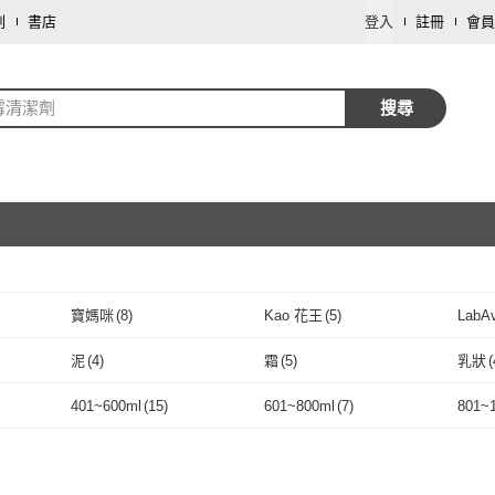
劃
書店
登入
註冊
會員
霉清潔劑
搜尋
取消
寶媽咪
(
8
)
Kao 花王
(
5
)
LabA
取消
寶媽咪
(
8
)
Kao 花王
(
5
)
s 綠綠好
(
3
)
cleanologi 潔淨學
(
10
)
COGIT
(
28
)
LEC
(
泥
(
4
)
霜
(
5
)
乳狀
(
Days 綠綠
(
3
)
cleanologi 潔淨學
(
10
)
COGIT
取消
(
28
)
(
2
)
可立潔
(
3
)
綠森活
(
7
)
Spar
泥
(
4
)
霜
(
5
)
膏狀
(
3
)
粉狀
(
4
)
液體
(
401~600ml
(
15
)
601~800ml
(
7
)
801~
淨空間
(
2
)
可立潔
(
3
)
綠森活
(
7
)
黃金盾
(
1
)
台隆手創館
(
6
)
Hinok
膏狀
(
3
)
粉狀
(
4
)
精油
(
6
)
6
)
401~600ml
(
15
)
601~800ml
(
7
)
黃金盾
(
1
)
台隆手創館
(
6
)
多益得
(
2
)
DUSKIN 樂清
(
2
)
HAP
精油
(
6
)
)