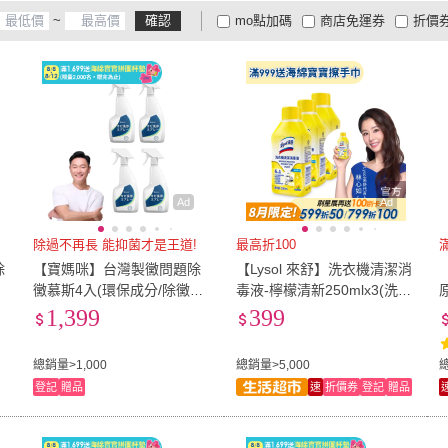
~
確認
mo點加碼
商店免運券
折價
多益得
(
2
)
DUSKIN 樂清
(
2
)
金德恩
(
1
)
百特兔寶
(
1
)
SC J
大家電安心配
大家電快配
商
低溫宅配
定期配/分次配
貨
2
)
金德恩
(
1
)
百特兔寶
(
1
)
本寵物星
(
1
)
JoyLife
(
2
)
美久美
(
1
)
AHO
4
及以上
3
及以上
2
及
T 日本寵物
(
1
)
JoyLife
(
2
)
美久美
(
1
)
克潮靈
(
1
)
同闆購物
(
1
)
Conal
克潮靈
(
1
)
同闆購物
(
1
)
Ad
Ad
除過不再長 能抑菌才是王道!
最高折100
滿
除
【寶媽咪】台灣製黴問題除
【Lysol 來舒】洗衣機清潔消
黴慕斯4入(環保成分/除黴噴
毒液-檸檬清新250mlx3(洗衣
霧/浴室除黴/除霉/除黴劑/去
槽清潔劑/防霉/除臭/去汙/快
1,399
399
)
黴劑/除黴凝膠/防霉)
速清潔)
總銷量>1,000
總銷量>5,000
總
登記
贈品
速
折價券
登記
贈品