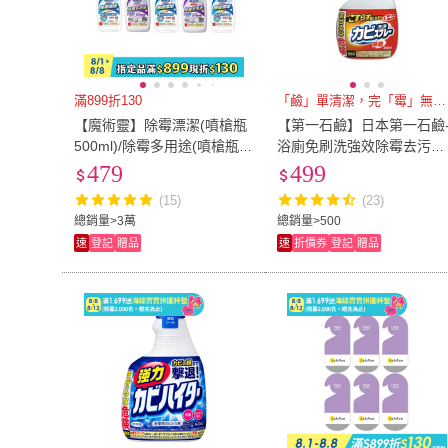
滿899折130
「鹼」單清潔，完「霉」無瑕！
【魔術靈】除霉漂潔(噴槍瓶
【第一石鹼】日本第一石鹼
500ml)/除霉多用途(噴槍瓶4
浴廁免刷洗強效除霉去污除
00ml) 任選5入組
垢鹼性濃密泡沫噴霧清潔劑
479
499
00ml/紅瓶(去霉廁所防霉除
(15)
(23)
垢
總銷量>3萬
總銷量>500
速
登記
贈品
速
折價券
登記
贈品