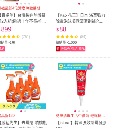
謝祖武薦4倍濃度除黴慕斯
【寶媽咪】台灣製造除黴慕
【Kao 花王】日本 浴室強力
斯2入組(除過十年不長/抑菌
除霉泡沫噴霧清潔劑補充瓶
根除/環保成分/除霉/黴問題/
400ml(平輸商品)
899
88
霉問題)
(751)
(84)
總銷量>1萬
總銷量>1,000
贈品
速
折價券
登記
贈品
最高折120
簡單清理生活中黴菌 輕鬆擠一擠
【威猛先生】去霉劑-噴槍瓶
【isLeaf】韓國強效除霉凝膠