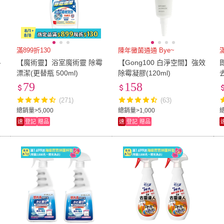
滿899折130
陳年黴菌通通 Bye~
滿
-
【魔術靈】浴室魔術靈 除霉
【Gong100 白淨空間】強效
漂潔(更替瓶 500ml)
除霉凝膠(120ml)
4
79
158
(271)
(63)
總銷量>5,000
總銷量>1,000
速
登記
贈品
速
登記
贈品