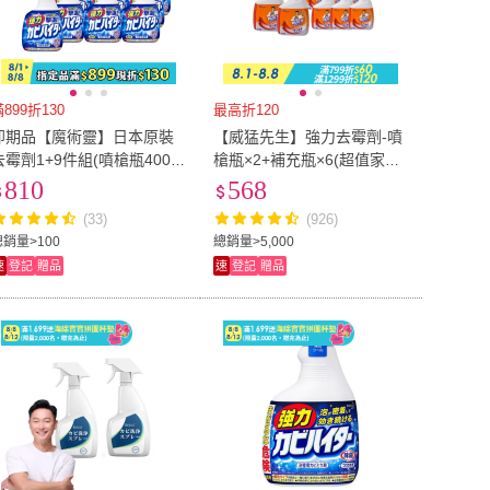
899折130
最高折120
即期品【魔術靈】日本原裝
【威猛先生】強力去霉劑-噴
去霉劑1+9件組(噴槍瓶400m
槍瓶×2+補充瓶×6(超值家庭
l+更替瓶400mlx9入)
組)
810
568
(33)
(926)
總銷量>100
總銷量>5,000
速
登記
贈品
速
登記
贈品