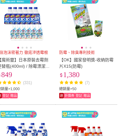
2倍泡沫密著力 徹底滲透霉根
防霉、除臭專利技術
【魔術靈】日本原裝去霉劑
【OK】國家發明獎-收納防霉
更替瓶(400ml) / 除霉漂潔更
片X15(防霉)
替瓶(500ml)_12入/箱
849
1,380
(331)
(7)
銷量>1,000
總銷量>50
速
登記
贈品
速
折價券
登記
贈品