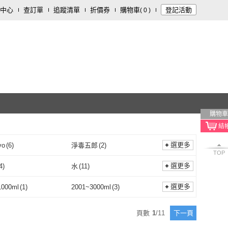
中心
查訂單
追蹤清單
折價券
購物車
登記活動
(
0
)
購物車
選更多
vo
(
6
)
淨毒五郎
(
2
)
TOP
LabAvo
(
6
)
淨毒五郎
(
2
)
13
)
妙管家
(
4
)
選更多
4
)
水
(
11
)
LEC
(
13
)
妙管家
(
4
)
tan 斯巴達
(
1
)
Clorox 高樂氏
(
1
)
乳狀
(
4
)
水
(
11
)
49
)
凝露
(
10
)
選更多
1000ml
(
1
)
2001~3000ml
(
3
)
Spartan 斯巴達
(
1
)
Clorox 高樂氏
(
1
)
i Life 清檜
(
5
)
SYU
(
4
)
液體
(
49
)
凝露
(
10
)
801~1000ml
(
1
)
2001~3000ml
(
3
)
頁數
1
/
11
下一頁
Hinoki Life 清檜
(
5
)
SYU
(
4
)
PY HOUSE 快樂屋
(
1
)
Dalli
(
1
)