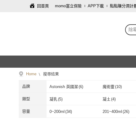
回首頁
momo富立保險
APP下載
點點賺分潤計
除
Home
搜尋結果
品牌
Astonish 英國潔
(
6
)
魔術靈
(
10
)
Astonish 英國潔
(
6
)
魔術靈
(
10
)
威猛先生
(
8
)
Have Green Day
類型
凝乳
(
5
)
凝土
(
4
)
日
威猛先生
(
8
)
Have Green 
isLeaf
(
5
)
Gong100 白淨空間
凝乳
(
5
)
凝土
(
4
)
精華
(
5
)
凝膠
(
28
)
容量
0~200ml
(
34
)
201~400ml
(
26
)
好日
isLeaf
(
5
)
Gong100 白
第一石鹼
(
4
)
鈴木
(
2
)
精華
(
5
)
凝膠
(
28
)
凍狀
(
5
)
固體
(
13
)
0~200ml
(
34
)
201~400ml
(
2
4001~5000ml
(
3
)
5001ml以上
(
2
)
第一石鹼
(
4
)
鈴木
(
2
)
Hygisoft 科威
(
2
)
JHS
(
2
)
凍狀
(
5
)
固體
(
13
)
4001~5000ml
(
3
)
5001ml以上
(
2