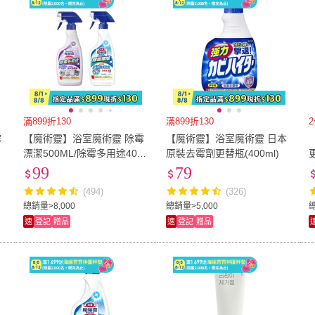
滿899折130
滿899折130
霉
【魔術靈】浴室魔術靈 除霉
【魔術靈】浴室魔術靈 日本
漂潔500ML/除霉多用途400
原裝去霉劑更替瓶(400ml)
ML(噴槍瓶)
99
79
(494)
(326)
總銷量>8,000
總銷量>5,000
總
速
登記
贈品
速
登記
贈品