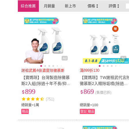
綜合推薦
月銷量
新上市
價格
評價
Hygisoft 科威
(
2
)
JHS
(
2
)
omagic 歐美淨
(
2
)
You Can Buy
(
2
)
omagic 歐美淨
(
2
)
You Can Buy
(
Mr.U 優先生
(
1
)
EARTH PET 日
球
Mr.U 優先生
(
1
)
EARTH PE
QUNDO 康朵
(
2
)
和淨
(
1
)
星球
QUNDO 康朵
(
2
)
和淨
(
1
)
雞仔牌
(
1
)
Febreze
(
1
)
雞仔牌
(
1
)
Febreze
(
1
)
Ad
Ad
謝祖武薦4倍濃度除黴慕斯
滿899折130
【寶媽咪】台灣製造除黴慕
【寶媽咪】TW謝祖武代言
斯2入組(除過十年不長/抑菌
黴慕斯2入贈除垢噴(除過十
根除/環保成分/除霉/黴問題/
年不長/抑菌根除/環保成分/
899
869
(售價已折)
霉問題)
除霉/黴問題/除水垢/除黃垢
(751)
總銷量>1萬
總銷量>100
贈品
登記
贈品