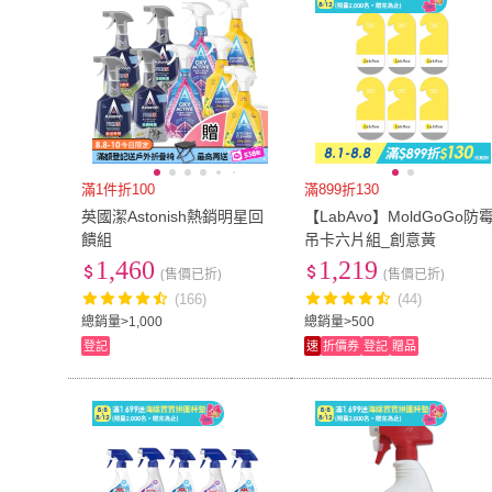
滿1件折100
滿899折130
英國潔Astonish熱銷明星回
【LabAvo】MoldGoGo防
饋組
吊卡六片組_創意黃
1,460
1,219
(售價已折)
(售價已折)
(166)
(44)
總銷量>1,000
總銷量>500
登記
速
折價券
登記
贈品