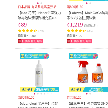
日本品牌 有效擊退浴室汙垢
滿899折130
【Kao 花王】Heiter浴室強力
【LabAvo】MoldGoGo防
除霉泡沫清潔劑補充瓶400ml
吊卡六片組_魔法紫
-平輸品
89
1,219
(售價已折)
(79)
(35)
總銷量>1,000
總銷量>100
速
折價券
登記
贈品
速
折價券
登記
贈品
滿899折130
最高折120
【cleanologi 潔淨學】台製
【威猛先生】強力去霉劑40