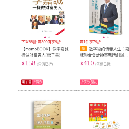
下單88折 滿899再享9折
滿1件享79折
【momoBOOK】像李嘉誠一
數字後的情義人生：
樣做財富男人(電子書)
威聯合會計師事務所創辦人
張威珍的故事
158
410
(售價已折)
(售價已折)
電子書
折價券
折價券
登記