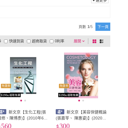
選更多
水靈文創
(
1
)
秀威資訊
(
1
)
日報
(
1
)
網路與書
(
1
)
經濟日報
(
1
)
網路與書
(
1
)
1
)
方集出版
(
1
)
頁數
1
/
5
下一頁
讀品
(
1
)
方集出版
(
1
)
文化
(
3
)
漫遊者
(
1
)
券
快速到貨
超商取貨
0利率
展開
棋
條
游擊文化
(
3
)
漫遊者
(
1
)
大學
(
1
)
臺灣商務印書館
(
1
)
品有量
有影片
電視購物
盤
列
到付款
超商付款
5
式
式
中興大學
(
1
)
臺灣商務印書館
(
1
)
以上
1
及以上
免運券
免運券
新文京【生化工程(張
新文京【美容保健概論
嘉修、陳博彥)】(2010年6
(張嘉苓、 陳惠姿)】(2020年
)(9789862362785)
3月)(9789864306046)
560
300