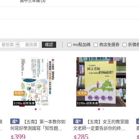
高中三年級
(
3
)
三民
(
1
)
木馬文化
(
1
)
社
(
2
)
香港商務印書館
(
1
)
時報文化
(
2
)
經濟
高中三年級
(
3
)
出版社
(
2
)
香港商務印書館
(
1
)
時報文化
(
2
)
麥田
(
3
)
遠足
(
1
)
讀品
(
麥田
(
3
)
遠足
(
1
)
眾生文化
(
1
)
上優文化
(
1
)
游擊
~
確認
mo點加碼
商店免運券
折價
眾生文化
(
1
)
上優文化
(
1
)
方言文化
(
1
)
文訊雜誌社
(
1
)
中興
大家電安心配
大家電快配
商
低溫宅配
定期配/分次配
貨
方言文化
(
1
)
文訊雜誌社
(
1
)
4
及以上
3
及以上
2
及
免運券
免運券
很
【五南】第一本教你如
【五南】女王的教室國
中
何寫好學測國寫「知性題」
文老師一定要告訴你的終極
的作文書2 版：議題導向的
祕密!(陳怡嘉)(2024年4月4
月
399
285