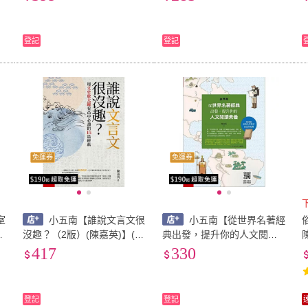
閱讀與寫作(陳嘉英)ZX0K
版)(ZX1A)
登記
登記
免運券
免運券
室
小五南【誰說文言文很
小五南【從世界名著經
的
沒趣？（2版）(陳嘉英)】(97
典出發，提升你的人文閱讀
6
86264231077)
素養（美洲篇）(陳嘉英)】(9
417
330
786263171756)
登記
登記