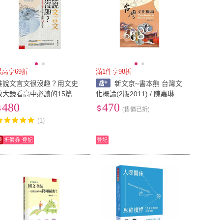
最高享69折
滿1件享98折
誰說文言文很沒趣？用文史
新文京~書本熊 台灣文
放大鏡看高中必讀的15篇經
化概論(2版2011) / 陳嘉琳 9
典
789862365465
480
470
(售價已折)
(1)
速
折價券
登記
登記