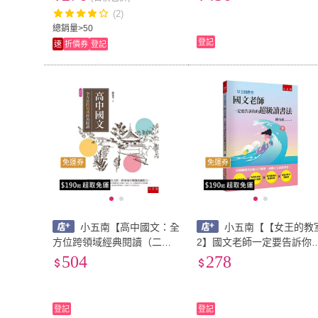
（新版）
版)(ZX2H)
(2)
總銷量>50
登記
速
折價券
登記
免運券
免運券
小五南【高中國文：全
小五南【【女王的教
方位跨領域經典閱讀（二
2】國文老師一定要告訴你
版）(陳嘉英)】(9789865223
超級讀書法(陳怡嘉)】(978
504
278
205)
263934016)
登記
登記