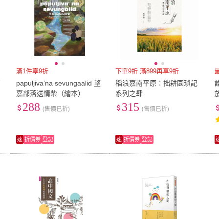
滿1件享9折
下單9折 滿899再享9折
嘉
papuljiva’na sevungaalid 望
稻浪嘉南平原︰拙耕園瑣記
嘉部落送情柴（繪本）
系列之肆
288
315
(售價已折)
(售價已折)
速
折價券
登記
速
折價券
登記