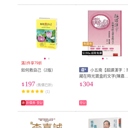
免運券
滿1件享79折
如何救自己（2版）
小五南【超譯漢字：
藏在時光寶盒的文字(陳嘉
凌)】(9789571190136)
197
304
(售價已折)
(1)
速
折價券
登記
登記