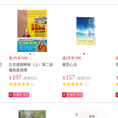
滿1件享79折
滿1件享79折
珍
五世達賴喇嘛（上）第二函
覺受心法
羅桑嘉措傳
197
157
(售價已折)
(售價已折)
(1)
(1)
速
折價券
登記
速
折價券
登記