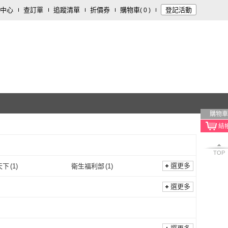
中心
查訂單
追蹤清單
折價券
購物車
登記活動
(
0
)
購物車
TOP
選更多
天下
(
1
)
衛生福利部
(
1
)
親子天下
(
1
)
衛生福利部
(
1
)
文化
(
4
)
臺大出版中心
(
1
)
選更多
宬嘉文化
(
4
)
臺大出版中心
(
1
)
文化
(
2
)
民國歷史文化學社
(
1
)
采實文化
(
2
)
民國歷史文化學社
(
1
)
文創
(
1
)
秀威資訊
(
1
)