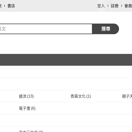
劃
書店
登入
註冊
會員
嘉文
搜尋
取消
遠流
(
13
)
青森文化
(
1
)
親子
取消
遠流
(
13
)
青森文化
(
1
)
Cengage
(
1
)
裏路
(
2
)
宬嘉
電子書
(
6
)
Cengage
(
1
)
裏路
取消
(
2
)
黑體文化
(
2
)
深智數位
(
1
)
采實
電子書
(
6
)
黑體文化
(
2
)
深智數位
(
1
)
三民
(
1
)
木馬文化
(
1
)
水靈
取消