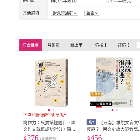
適用於
國小六年級
(
1
)
高中二年級
(
1
)
和平
(
1
)
白象文化
(
2
)
東方
(
1
)
香港中文大學出版
國小六年級
(
1
)
高中二年級
(
1
)
其他選項
對象與族群
語言
東方
(
1
)
香港中文大學
遠見
(
1
)
聯經
(
3
)
遠見
(
1
)
聯經
(
3
)
前衛出版社
(
2
)
全佛文化
(
10
)
綜合推薦
月銷量
新上市
價格
評價
前衛出版社
(
2
)
全佛文化
(
10
)
印刻
(
1
)
揚智文化
(
1
)
印刻
(
1
)
揚智文化
(
1
)
momoBOOK
(
6
)
千華數位
(
1
)
momoBOOK
(
6
)
千華數位
(
1
)
免運券
下單79折 滿899再享9折
寫作力：只要讀懂題目，國
【五南】誰說文言文
文作文就能成功得分，陳嘉
沒趣？─用文史放大鏡看高
英老師的SUPER好用寫作法
必讀的15篇經典(陳嘉英)(2
276
456
(售價已折)