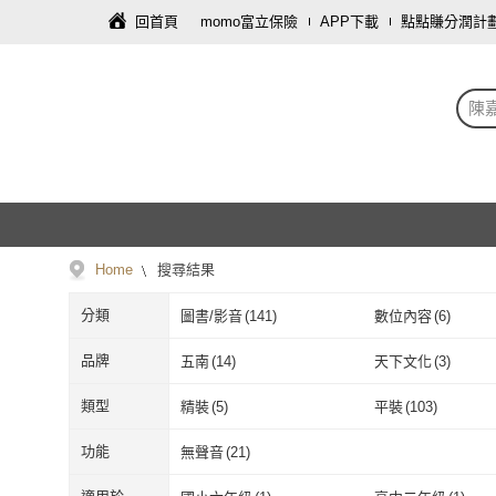
回首頁
momo富立保險
APP下載
點點賺分潤計
陳
Home
搜尋結果
分類
圖書/影音
(
141
)
數位內容
(
6
)
品牌
五南
(
14
)
天下文化
(
3
)
五南
(
14
)
天下文化
(
3
)
心靈工坊
(
1
)
新雅文化
(
6
)
類型
精裝
(
5
)
平裝
(
103
)
心靈工坊
(
1
)
新雅文化
(
6
)
大是文化
(
1
)
商周
(
3
)
精裝
(
5
)
平裝
(
103
)
功能
無聲音
(
21
)
大是文化
(
1
)
商周
(
3
)
和平
(
1
)
白象文化
(
2
)
無聲音
(
21
)