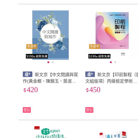
免運券
免運券
新文京【中文閱讀與寫
新文京【印前製程〔
作(黃金榔、陳錦玉、葉淑
文組版項〕丙級檢定學術科
麗)】(9786263920552)
試題精析（七版）(陳麗娟)
420
450
9786263921290
登記
登記