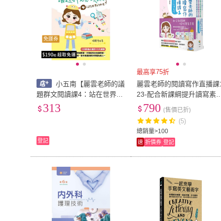
免運券
最高享75折
小五南【麗雲老師的議
麗雲老師的閱讀寫作直播課
題群文閱讀課4：站在世界的
23-配合新課綱提升讀寫素
中央(陳麗雲)】(9789577639
：獨家設計《小學霸作文練
313
790
(售價已折)
745)
習本》１冊
(5)
總銷量>100
登記
速
折價券
登記