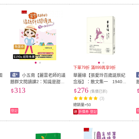
免運券
下單79折 滿899再享9折
圖
小五南【麗雲老師的議
華麗緣【張愛玲百歲誕辰紀
題群文閱讀課2：知識是甜的
念版】：散文集一 1940年
】
(陳麗雲)】(978957763967
代
313
276
(售價已折)
7)
8
(3)
總銷量>50
登記
速
折價券
登記