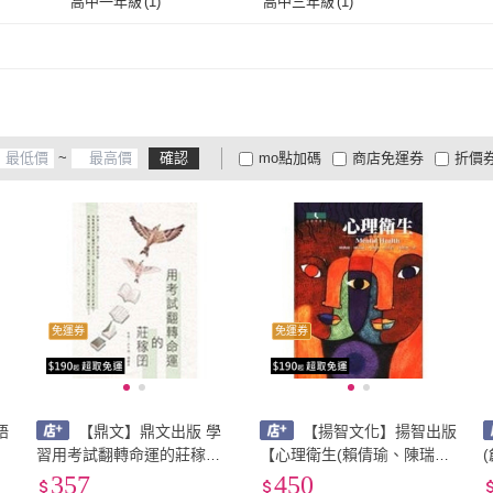
高中一年級
(
1
)
高中三年級
(
1
)
堡壘文化
(
11
)
一爐香文化
(
1
)
皇冠文化
(
1
)
上人文化
(
6
)
遠流
(
高中一年級
(
1
)
高中三年級
(
1
)
皇冠文化
(
1
)
上人文化
(
6
)
天下雜誌
(
2
)
青文
(
6
)
時報
天下雜誌
(
2
)
青文
(
6
)
博碩文化
(
1
)
慈濟傳播人文志業基金會
(
1
)
腳ㄚ
~
確認
mo點加碼
商店免運券
折價
博碩文化
(
1
)
慈濟傳播人文志業基金
(
1
)
釀出版
(
1
)
布克文化
(
2
)
字畝
大家電安心配
大家電快配
商
會
低溫宅配
定期配/分次配
貨
釀出版
(
1
)
布克文化
(
2
)
4
及以上
3
及以上
2
及
免運券
免運券
語
【鼎文】鼎文出版 學
【揚智文化】揚智出版
習用考試翻轉命運的莊稼囝
【心理衛生(賴倩瑜、陳瑞
年
(許平和、陳麗真)(2022年6
蘭、林惠琦、吳佳珍、沈麗
357
450