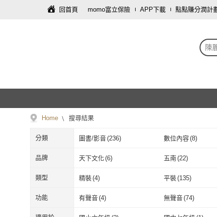
回首頁
momo富立保險
APP下載
點點賺分潤計
陳
Home
搜尋結果
分類
圖書/影音
(
236
)
數位內容
(
8
)
品牌
天下文化
(
6
)
五南
(
22
)
天下文化
(
6
)
五南
(
22
)
小魯文化
(
3
)
天培
(
2
)
類型
精裝
(
4
)
平裝
(
135
)
小魯文化
(
3
)
天培
(
2
)
鼎文
(
2
)
師德文教
(
2
)
精裝
(
4
)
平裝
(
135
)
功能
有聲音
(
4
)
無聲音
(
74
)
鼎文
(
2
)
師德文教
(
2
)
晴好出版
(
2
)
臉譜
(
1
)
有聲音
(
4
)
無聲音
(
74
)