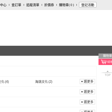
中心
查訂單
追蹤清單
折價券
購物車
登記活動
(
0
)
購物車
TOP
選更多
文化
(
4
)
海鴿文化
(
2
)
三采文化
(
4
)
海鴿文化
(
2
)
福利部
(
1
)
麥浩斯
(
2
)
選更多
衛生福利部
(
1
)
麥浩斯
(
2
)
國際
(
7
)
星巡文化
(
1
)
選更多
瑞蘭國際
(
7
)
星巡文化
(
1
)
文化
(
3
)
商業周刊
(
1
)