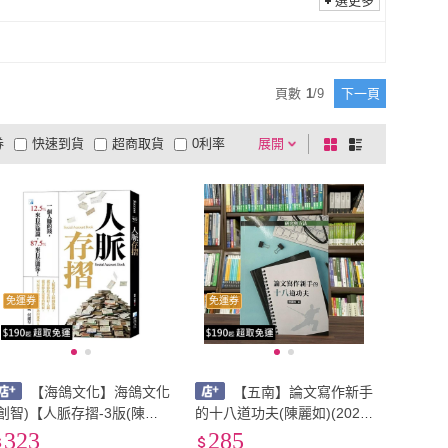
選更多
寫樂文化
(
3
)
商業周刊
(
1
)
1
)
優品文化
(
1
)
遠流
(
1
)
優品文化
(
1
)
文化
(
6
)
寂天文化
(
2
)
頁數
1
/
9
下一頁
時報文化
(
6
)
寂天文化
(
2
)
文化
(
1
)
蔚藍文化
(
2
)
券
快速到貨
超商取貨
0利率
展開
棋
條
腳ㄚ文化
(
1
)
蔚藍文化
(
2
)
文化
(
1
)
原水
(
1
)
品有量
有影片
電視購物
盤
列
到付款
超商付款
5
式
式
字畝文化
(
1
)
原水
(
1
)
以上
1
及以上
免運券
免運券
【海鴿文化】海鴿文化
【五南】論文寫作新手
(創智)【人脈存摺-3版(陳
的十八道功夫(陳麗如)(2023
麗、 何耀琴)】(2026年5月)
年6月)(1H3M)
323
285