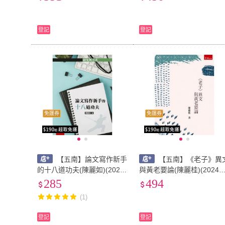
麗)】9786267114070
6月)(1XHA)
登記
登記
免運券
免運券
【五南】論文寫作新手
【五南】《老子》異
的十八道功夫(陳麗如)(2023
與黃老要論(陳麗桂)(2024
年6月1版)(1H3M)
3月1版)(1XGY)
285
494
(1)
登記
登記