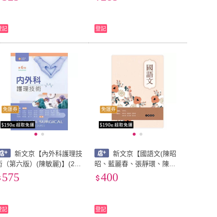
9789863926023)
登記
登記
免運券
免運券
新文京【內外科護理技
新文京【國語文(陳昭
術（第六版）(陳敏麗)】(202
昭、藍麗春、張靜環、陳明
年11月)(9789864307852)
德、葉淑麗、黃金榔)】(978
575
400
9864304448)
登記
登記