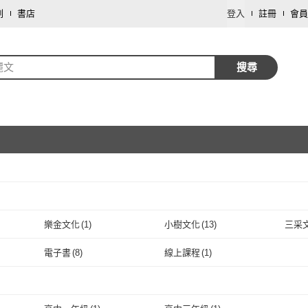
劃
書店
登入
註冊
會員
麗文
搜尋
取消
樂金文化
(
1
)
小樹文化
(
13
)
三采
取消
樂金文化
(
1
)
小樹文化
(
13
)
揚智文化
(
3
)
千華數位
(
2
)
衛生
電子書
(
8
)
線上課程
(
1
)
揚智文化
(
3
)
千華數位
取消
(
2
)
曾仕強文化
(
1
)
春天出版
(
1
)
瑞蘭
電子書
(
8
)
線上課程
(
1
)
曾仕強文化
(
1
)
春天出版
(
1
)
堡壘文化
(
11
)
一爐香文化
(
1
)
寫樂
取消