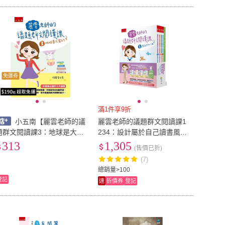
免運券
滿1件享9折
小五南【麗雲老師的議
麗雲老師的議題群文閱讀課1
題群文閱讀課3：地球是大家
234：設計屬於自己讀書風格
的(陳麗雲)】(97895776396
160頁筆記本《議題群文閱讀
313
1,305
(售價已折)
4)
筆記》
(7)
總銷量>100
登記
速
折價券
登記