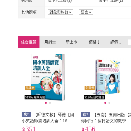
適用於
國小六年級
(
2
)
國中七年級
(
1
)
晴好出版
(
2
)
臉譜
(
1
)
深空出版
(
2
)
大穎文化
(
2
)
國小六年級
(
2
)
國中七年級
(
1
)
其他選項
對象與族群
語言
深空出版
(
2
)
大穎文化
(
2
)
維京國際
(
1
)
小天下
(
1
)
維京國際
(
1
)
小天下
(
1
)
康軒(童)
(
6
)
笛藤
(
1
)
綜合推薦
月銷量
新上市
價格
評價
康軒(童)
(
6
)
笛藤
(
1
)
聯合文學
(
3
)
聯經
(
1
)
聯合文學
(
3
)
聯經
(
1
)
馬可孛羅
(
1
)
商周
(
2
)
馬可孛羅
(
1
)
商周
(
2
)
免運券
免運券
【師德文教】師德【國
【五南】五南出版【
小英語師資培訓大全：16堂
你同行：翻轉語文的教學心
頂尖英語教師必修課(陳淳
法(第2版)(陳麗雲)】(2026
351
456