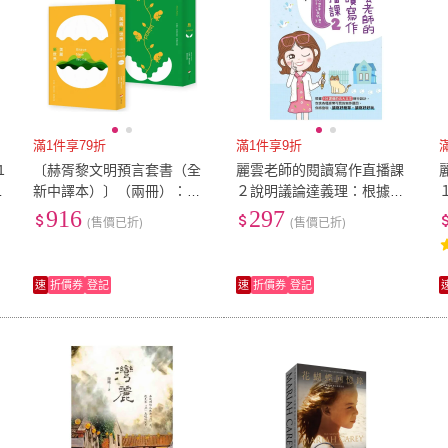
滿1件享79折
滿1件享9折
1
〔赫胥黎文明預言套書（全
麗雲老師的閱讀寫作直播課
養
新中譯本）〕（兩冊）：
２說明議論達義理：根據１
《美麗新世界》＋《島》
０８課綱的五大文本進行設
916
297
(售價已折)
(售價已折)
計
速
折價券
登記
速
折價券
登記