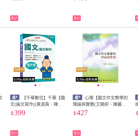
月)(DW71)
惠)】(2000年0201)(A3030)
(
登記
登記
免運券
免運券
文
【千華數位】千華【國
心理【國文作文教學的
年
文(論文寫作)(黃淑真、陳麗
理論與實務(王開府、陳麗桂
玲)】(2025年8月18版)(2B3
主編)】(2005年12月)(4180
1
399
427
3)
1)
登記
登記