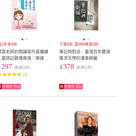
滿1件享9折
下單9折 滿899再享9折
麗雲老師的閱讀寫作直播課
筆記與對話：臺灣百年雙源
１童詩記敘傳真情：根據１
匯流文學的淒美絢麗
０８課綱的五大文本進行設
297
378
(售價已折)
(售價已折)
計
(3)
速
折價券
登記
速
折價券
登記