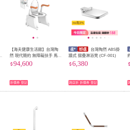
mo點3%
【海夫健康生活館】台灣陶
台灣陶然 ABS掛
然 現代簡約 無障礙扶手 馬
牆式 摺疊淋浴凳 (CF-001)
桶升降機(CF-110)
F
94,600
6,380
折價券
登記
跨店折
折價券
登記