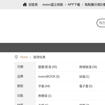
回首頁
momo富立保險
APP下載
點點賺分潤計
陶
Home
搜尋結果
分類
圖書/影音
(
45
)
修繕裝潢
(
34
)
家電
(
1
)
食品飲料
(
1
)
品牌
momoBOOK
(
5
)
幼福
(
1
)
momoBOOK
(
5
)
幼福
(
1
)
藍天圖書
(
1
)
類型
平裝
(
44
)
電子書
(
5
)
藍天圖書
(
1
)
平裝
(
44
)
電子書
(
5
)
功能
無聲音
(
1
)
無聲音
(
1
)