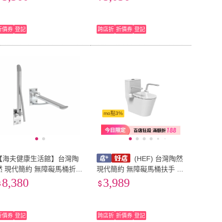
折價券
登記
跨店折
折價券
登記
mo點3%
【海夫健康生活館】台灣陶
(HEF) 台灣陶然
然 現代簡約 無障礙馬桶折疊
現代簡約 無障礙馬桶扶手 (C
手(CF-107)
F-108-1)
8,380
3,989
折價券
登記
跨店折
折價券
登記