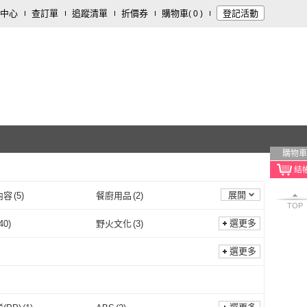
中心
查訂單
追蹤清單
折價券
購物車
登記活動
(
0
)
購物車
展開
內容
(
5
)
餐廚用品
(
2
)
TOP
選更多
40
)
野火文化
(
3
)
普天
(
40
)
野火文化
(
3
)
選更多