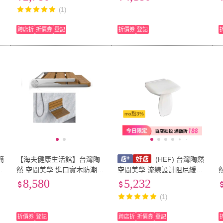
(1)
跨店折
折價券
登記
折價券
登記
mo點3%
簡
【海夫健康生活館】台灣陶
(HEF) 台灣陶然
-
然 空間美學 進口實木防潮防
空間美學 流線設計阻尼緩降
腐 摺疊淋浴凳(CF-007)
摺疊淋浴凳 (CF-088)
扶
8,580
5,232
(1)
折價券
登記
跨店折
折價券
登記