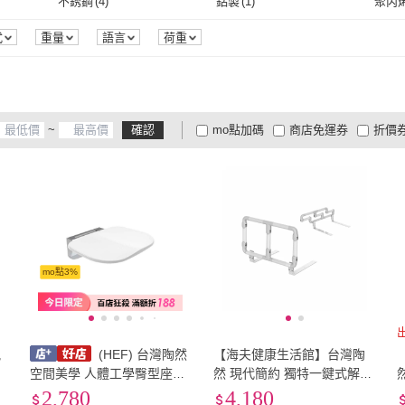
不銹鋼
(
4
)
鋁製
(
1
)
聚丙烯
不銹鋼
(
4
)
鋁製
(
1
)
EVA
(
1
)
全陶瓷
(
2
)
鋁合
式
重量
語言
荷重
EVA
(
1
)
全陶瓷
(
2
)
~
確認
mo點加碼
商店免運券
折價
大家電安心配
大家電快配
商
低溫宅配
定期配/分次配
貨
4
及以上
3
及以上
2
及
mo點3%
風
(HEF) 台灣陶然
【海夫健康生活館】台灣陶
空間美學 人體工學臀型座面
然 現代簡約 獨特一鍵式解鎖
摺疊淋浴凳(CF-006-1)
無障礙床邊扶手(CF-109)
2,780
4,180