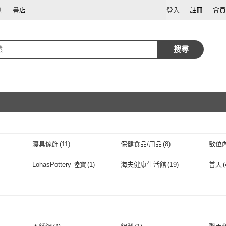
劃
書店
登入
註冊
會員
然
搜尋
寢具傢飾
(
11
)
保健食品/用品
(
8
)
數位
取消
母嬰/童
(
1
)
LohasPottery 陸寶
(
1
)
海夫健康生活館
(
19
)
普天
(
取消
LohasPottery 陸寶
(
1
)
海夫健康生活館
(
19
)
取消
取消