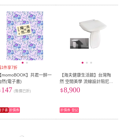
滿1件享7折
【momoBOOK】共君一醉一
【海夫健康生活館】台灣陶
陶然(電子書)
然 空間美學 流線設計阻尼緩
降 摺疊淋浴凳(CF-088)
147
8,900
(售價已折)
電子書
折價券
折價券
登記