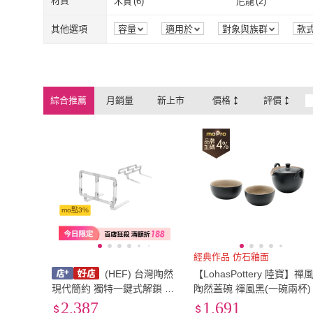
材質
木質
(
6
)
尼龍
(
2
)
木質
(
6
)
尼龍
(
2
)
其他
(
10
)
ABS樹脂
(
4
)
其他選項
容量
適用於
對象與族群
款
其他
(
10
)
ABS樹脂
(
4
)
綜合推薦
月銷量
新上市
價格
評價
mo點3%
經典作品 仿石釉面
(HEF) 台灣陶然
【LohasPottery 陸寶】禪
現代簡約 獨特一鍵式解鎖 無
陶然蓋碗 禪風黑(一碗兩杯)
障礙床邊扶手 (CF-109)
2,387
1,691