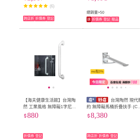
(6)
總銷量>50
跨店折
折價券
登記
速
折價券
登記
贈品
mo點3%
【海夫健康生活館】台灣陶
台灣陶然 現代
然 工業風格 無障礙1字尼龍
約 無障礙馬桶折疊扶手 (CF
扶手 500mm(CF-104-1)
107)
880
8,380
折價券
登記
跨店折
折價券
登記