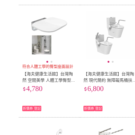
符合人體工學的臀型座面設計
【海夫健康生活館】台灣陶
【海夫健康生活館】台灣陶
然 空間美學 人體工學臀型座
然 現代簡約 無障礙馬桶扶
面 摺疊淋浴凳(CF-006-1)
(CF108-1)
4,780
6,800
折價券
登記
折價券
登記