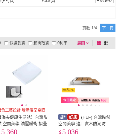
選更多
(PP)
(
1
)
ABS
(
2
)
聚丙烯(PP)
(
1
)
ABS
(
2
)
金
(
1
)
鋁合金
(
1
)
頁數
1
/
4
下一頁
券
快速到貨
超商取貨
0利率
展開
棋
條
品有量
有影片
電視購物
盤
列
到付款
超商付款
5
式
式
以上
1
及以上
mo點3%
出色工藝設計 增添浴室空間美學
【海夫健康生活館】台灣陶
(HEF) 台灣陶然
然 空間美學 油壓緩衝 摺疊
空間美學 進口實木防潮防腐
淋浴凳(CF-003)
摺疊淋浴凳 (CF-007)
5,360
5,036