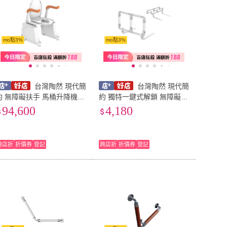
mo點3%
mo點3%
台灣陶然 現代簡
台灣陶然 現代簡
約 無障礙扶手 馬桶升降機(C
約 獨特一鍵式解鎖 無障礙床
-110)
邊扶手 (CF-109)
94,600
4,180
跨店折
折價券
登記
跨店折
折價券
登記