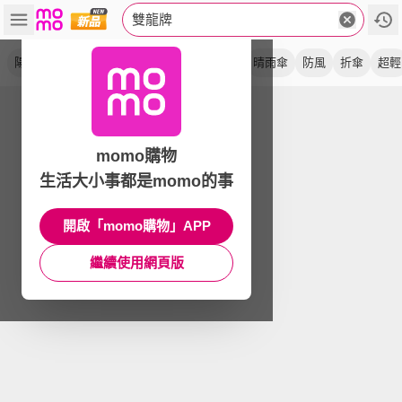
雙龍牌
陽傘
防曬
抗uv
自動傘
降溫
黑膠
晴雨傘
防風
折傘
超輕
momo購物
生活大小事都是momo的事
開啟「momo購物」APP
繼續使用網頁版