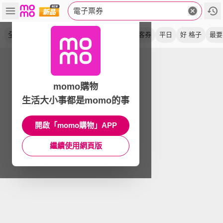
電子票券
全票
電子券
單人券
電子書
股票
喜客券
平日
好 格子
最要
momo購物
生活大小事都是momo的事
開啟「momo購物」APP
繼續使用網頁版