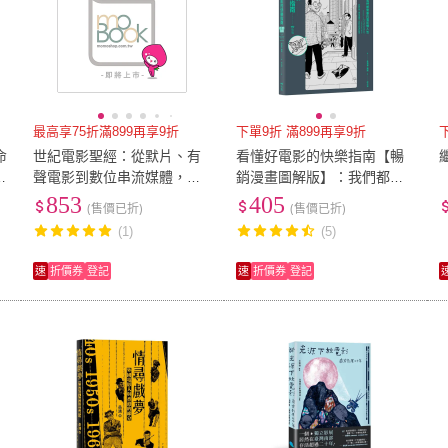
最高享75折滿899再享9折
下單9折 滿899再享9折
命
世紀電影聖經：從默片、有
看懂好電影的快樂指南【暢
的
聲電影到數位串流媒體，看
銷漫畫圖解版】：我們都需
百年電影技術的巨大飛躍，
要的電影懶人包 讀了小史、
853
405
(售價已折)
(售價已折)
如何成就經典
認識經典、更懂了理論
(1)
(5)
速
折價券
登記
速
折價券
登記