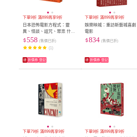
下單9折 滿899再享9折
下單9折 滿899再享9折
日本恐怖電影方程式：靈
娛樂映城：重訪新藝城喜劇
異、怪談、詛咒、眾祟 什麼
電影
才是真正的恐怖？
558
834
(售價已折)
(售價已折)
(1)
速
折價券
登記
速
折價券
登記
下單79折 滿899再享9折
下單9折 滿899再享9折