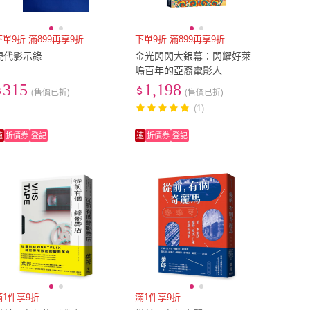
下單9折 滿899再享9折
下單9折 滿899再享9折
現代影示錄
金光閃閃大銀幕：閃耀好萊
塢百年的亞裔電影人
315
1,198
(售價已折)
(售價已折)
(1)
速
折價券
登記
速
折價券
登記
滿1件享9折
滿1件享9折