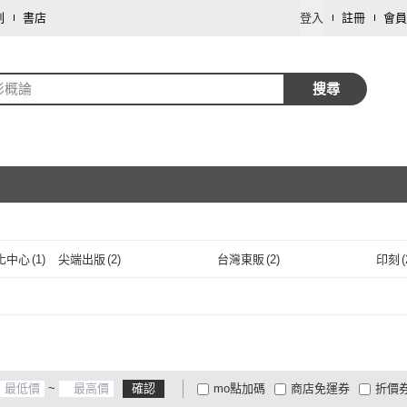
劃
書店
登入
註冊
會員
影概論
搜尋
取消
化中心
(
1
)
尖端出版
(
2
)
台灣東販
(
2
)
印刻
(
取消
聽文化中
(
1
)
尖端出版
(
2
)
台灣東販
(
2
)
秀威資訊
(
8
)
香港三聯書店
(
2
)
香港
秀威資訊
(
8
)
香港三聯書店
(
2
)
蔚藍文化
(
2
)
三聯書店
(
1
)
自由
蔚藍文化
(
2
)
三聯書店
(
1
)
新經典
(
2
)
蓋亞
(
1
)
墨刻
(
~
確認
mo點加碼
商店免運券
折價
新經典
(
2
)
蓋亞
(
1
)
書林出版
(
20
)
宇河文化
(
1
)
漫遊
大家電安心配
大家電快配
商