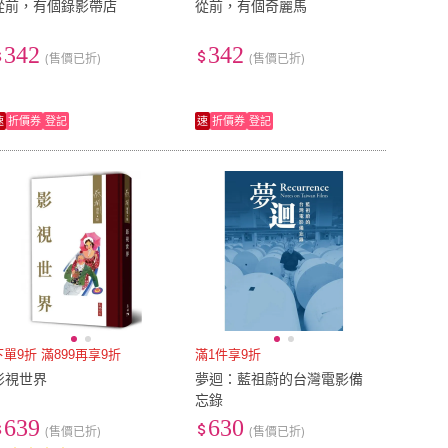
從前，有個錄影帶店
從前，有個奇麗馬
342
342
(售價已折)
(售價已折)
速
折價券
登記
速
折價券
登記
下單9折 滿899再享9折
滿1件享9折
影視世界
夢迴：藍祖蔚的台灣電影備
忘錄
639
630
(售價已折)
(售價已折)