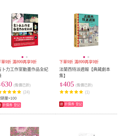
到付款
超商付款
5
式
式
漫遊者
(
1
)
揚智文化
(
3
)
1
)
宇宙光
(
1
)
以上
1
及以上
大田
(
1
)
宇宙光
(
1
)
1
)
群學
(
1
)
下單9折 滿899再享9折
下單9折 滿899再享9折
吉卜力工作室動畫作品全紀
法蘭西特派週報【典藏劇本
錄
集】
630
405
(售價已折)
(售價已折)
(24)
(1)
總銷量>100
速
折價券
登記
速
折價券
登記