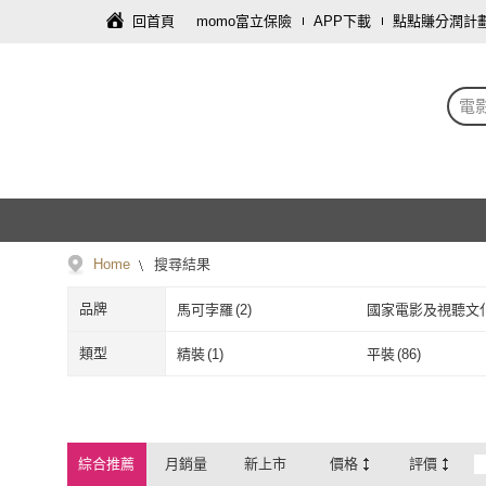
回首頁
momo富立保險
APP下載
點點賺分潤計
電
Home
搜尋結果
品牌
馬可孛羅
(
2
)
國家電影及視聽文
馬可孛羅
(
2
)
國家電影及視
八方文化創作室
(
1
)
天地圖書
(
1
)
類型
精裝
(
1
)
平裝
(
86
)
心
八方文化創作室
(
1
)
天地圖書
(
1
)
香港中華書局
(
1
)
時報文化
(
1
)
精裝
(
1
)
平裝
(
86
)
香港中華書局
(
1
)
時報文化
(
1
)
麥田
(
1
)
創意市集
(
1
)
綜合推薦
月銷量
新上市
價格
評價
麥田
(
1
)
創意市集
(
1
)
本事出版
(
1
)
啟明出版
(
1
)