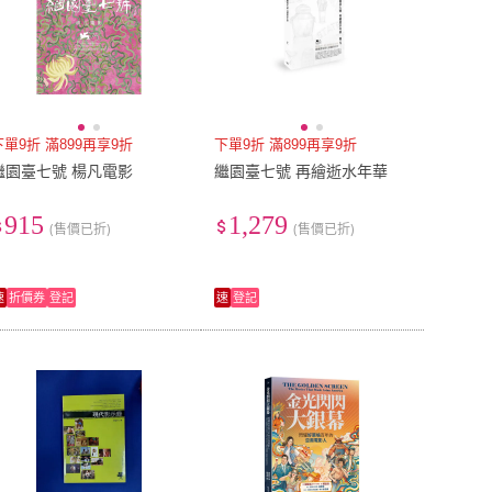
下單9折 滿899再享9折
下單9折 滿899再享9折
繼園臺七號 楊凡電影
繼園臺七號 再繪逝水年華
915
1,279
(售價已折)
(售價已折)
速
折價券
登記
速
登記