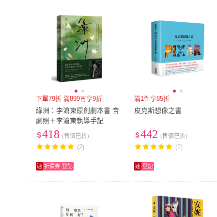
本事出版
(
1
)
啟明出版
(
1
)
典藏藝術家庭
(
2
)
天培
(
1
)
典藏藝術家庭
(
2
)
天培
(
1
)
秀威出版
(
2
)
新銳文創
(
5
)
秀威出版
(
2
)
新銳文創
(
5
)
下單79折 滿899再享9折
滿1件享85折
綠洲：李滄東原創劇本書 含
皮克斯想像之書
劇照＋李滄東執導手記
418
442
(售價已折)
(售價已折)
(2)
(2)
速
折價券
登記
速
登記