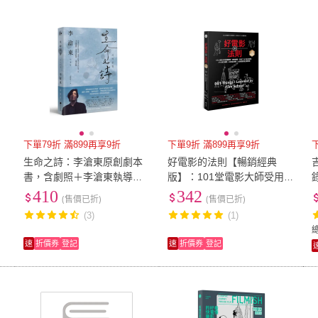
低溫宅配
定期配/分次配
貨
書林出版
(
20
)
宇河文化
(
1
)
正中書局
(
1
)
臺灣商務印書館
(
2
)
大田
(
4
及以上
3
及以上
2
及
正中書局
(
1
)
臺灣商務印書館
(
2
)
國立陽明交通大學出版社
(
1
)
KUBRICK
(
2
)
群學
(
國立陽明交通大學出版
(
1
)
KUBRICK
(
2
)
社
下單79折 滿899再享9折
下單9折 滿899再享9折
生命之詩：李滄東原創劇本
好電影的法則【暢銷經典
書，含劇照＋李滄東執導手
版】：101堂電影大師受用一
記
生的UCLA電影課
410
342
(售價已折)
(售價已折)
(3)
(1)
速
折價券
登記
速
折價券
登記