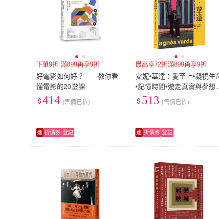
下單9折 滿899再享9折
最高享72折滿899再享9折
好電影如何好？――教你看
安妮•華達：愛至上•凝視生
懂電影的20堂課
•記憶時間•遊走真實與夢想
影像詩人
414
513
(售價已折)
(售價已折)
速
折價券
登記
速
折價券
登記