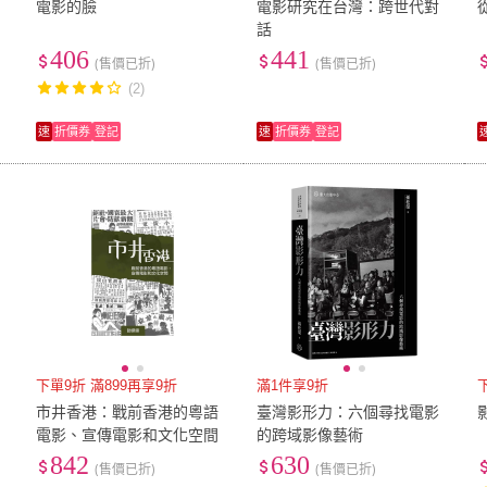
電影的臉
電影研究在台灣：跨世代對
話
406
441
(售價已折)
(售價已折)
(2)
速
折價券
登記
速
折價券
登記
下單9折 滿899再享9折
滿1件享9折
市井香港：戰前香港的粵語
臺灣影形力：六個尋找電影
電影、宣傳電影和文化空間
的跨域影像藝術
842
630
(售價已折)
(售價已折)