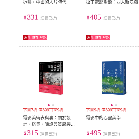
拆哪，中國的大片時代
拉丁電影驚艷：四大新浪潮
331
405
(售價已折)
(售價已折)
速
折價券
登記
速
折價券
登記
下單7折 滿899再享9折
下單9折 滿899再享9折
電影美術表與裏：關於設
電影中的心靈美學
計、搭景、陳設與質感製
作，我用雙手打造的電影世
315
495
(售價已折)
(售價已折)
界