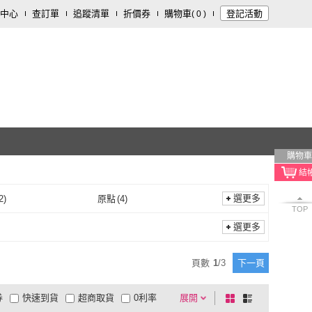
中心
查訂單
追蹤清單
折價券
購物車
登記活動
(
0
)
購物車
選更多
2
)
原點
(
4
)
TOP
印刻
(
2
)
原點
(
4
)
大學出版社
(
1
)
香港中文大學出版社
(
1
)
選更多
香港大學出版社
(
1
)
香港中文大學出版社
(
1
)
之丘
(
1
)
奇光
(
1
)
頁數
1
/
3
下一頁
自由之丘
(
1
)
奇光
(
1
)
1
)
臺大出版中心
(
1
)
券
快速到貨
超商取貨
0利率
展開
棋
條
墨刻
(
1
)
臺大出版中心
(
1
)
者
(
1
)
揚智文化
(
3
)
品有量
有影片
電視購物
盤
列