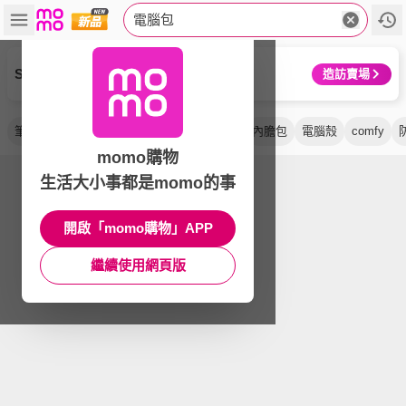
電腦包
Samsonite 新秀麗
造訪賣場
筆電包
公事包
側揹包
後背包
防震
內膽包
電腦殼
comfy
momo購物
生活大小事都是momo的事
開啟「momo購物」APP
繼續使用網頁版