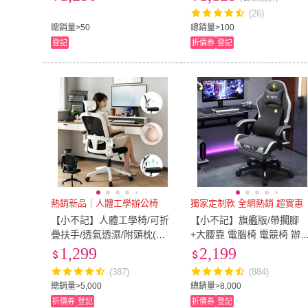
椅/電腦椅/書桌椅）
書桌椅）
(26)
總銷量>50
總銷量>100
登記
折價券
登記
熱銷新品｜人體工學辦公椅
獨家定制款 全網熱銷 超實惠
【小不記】人體工學椅/可折
【小不記】旗艦版/帶擱腳
疊扶手/透氣透濕/附頭枕(辦
+大腰靠 電腦椅 電競椅 辦
公椅 電腦椅 電競椅 升降椅
椅 升降椅 書桌椅 電腦椅辦
1,299
2,199
學習椅 旋轉椅 會議椅)
公椅 人體工學電腦椅 椅子
(387)
(884)
總銷量>5,000
總銷量>8,000
折價券
登記
折價券
登記