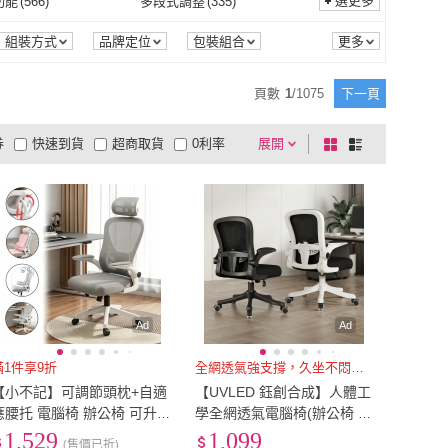
加大
(
10
)
雙人特大
(
9
)
選更多
功能
(
566
)
多段式調整
(
335
)
HTGC
(
15
)
OKAMURA
(
28
)
ZU 潭祖
(
143
)
Perfect angel
(
19
)
圓線
(
1
)
電子票券
(
1
)
雙人加大
(
10
)
雙人特大
(
9
)
3
)
24吋
(
3
)
收納功能
(
566
)
多段式調整
(
335
)
1
)
抗菌
(
2
)
組裝方式
品牌定位
包裝組合
SSD容量
TAMZU 潭祖
(
143
)
Perfect angel
(
19
)
y House
(
34
)
特力屋
(
31
)
23吋
(
3
)
24吋
(
3
)
以上
(
3
)
ITX
(
1
)
防蹣
(
1
)
抗菌
(
2
)
1
)
透氣
(
22
)
頁數
1
/
1075
下一頁
Ashley House
(
34
)
特力屋
(
31
)
(
3
)
SKYLIFE
(
13
)
29吋以上
(
3
)
ITX
(
1
)
M以下
(
1
)
11~13CM
(
6
)
保暖
(
1
)
透氣
(
22
)
水
(
2
)
吸濕排汗
(
1
)
券
快速到貨
超商取貨
0利率
展開
棋
條
Style
(
3
)
SKYLIFE
(
13
)
11
)
Roichen
(
1
)
10CM以下
(
1
)
11~13CM
(
6
)
cm以下
(
2
)
35cm以下
(
1
)
防潑水
(
2
)
吸濕排汗
(
1
)
控螢幕
(
8
)
滾輪
(
1
)
品有量
有影片
電視購物
盤
列
到付款
超商付款
5
式
式
木洸
(
11
)
Roichen
(
1
)
210cm以下
(
2
)
35cm以下
(
1
)
無觸控螢幕
(
8
)
滾輪
(
1
)
1
)
記憶
(
1
)
以上
1
及以上
定型
(
1
)
記憶
(
1
)
其他功能
(
2
)
無
(
1
)
其他功能
(
2
)
Ad
Ad
滿1件享9折
全網透氣強支撐，久坐不悶不酸痛
【小不記】可調節頭枕+自適
【UVLED 鈺創合成】人體工
應腰托 電腦椅 辦公椅 可升
學全網透氣電腦椅(辦公椅 工
降耐重旋轉椅 人體工學椅 職
作椅 會議椅 工學椅 升降椅
1,529
1,099
(售價已折)