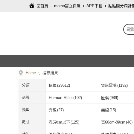
回首頁
momo富立保險
APP下載
點點賺分潤計
電
Home
搜尋結果
分類
傢俱
(
29612
)
資訊電腦
(
1192
)
手機
(
13
)
戶外用品
(
11
)
品牌
Herman Miller
(
102
)
匠俱
(
989
)
家電
(
4
)
服裝內著
(
3
)
Herman Miller
(
102
)
匠俱
(
989
)
R.H 獵戰
(
187
)
Backbone
(
59
)
類型
有線
(
27
)
無線
(
15
)
餐廚用品
(
1
)
票券
(
1
)
R.H 獵戰
(
187
)
Backbone
(
59
)
小不記
(
29
)
Hyman PluS+
(
21
)
有線
(
27
)
無線
(
15
)
IPS
(
4
)
OLED
(
4
)
尺寸
寬59cm以下
(
125
)
寬60cm-89cm
(
46
)
小不記
(
29
)
Hyman PluS+
E-home
(
195
)
UVLED 鈺創合成
(
IPS
(
4
)
OLED
(
4
)
機械式
(
2
)
方向盤
(
3
)
寬59cm以下
(
125
)
寬60cm-89cm