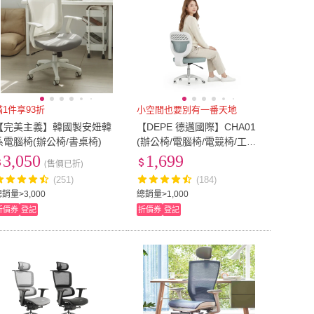
滿1件享93折
小空間也要別有一番天地
【完美主義】韓國製安妞韓
【DEPE 德邁國際】CHA01
系電腦椅(辦公椅/書桌椅)
(辦公椅/電腦椅/電競椅/工學
椅 IONRAX co.ltd)
3,050
1,699
(售價已折)
(251)
(184)
銷量>3,000
總銷量>1,000
折價券
登記
折價券
登記