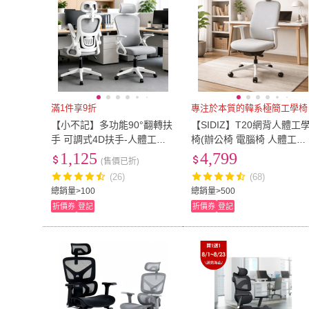
滿1件享9折
專注於本質的韓系極簡工學椅
【小不記】多功能90°翻轉扶
【SIDIZ】T20網背人體工
手 可調式4D扶手-人體工學
椅(辦公椅 電腦椅 人體工學
椅（電競椅/辦公椅/電腦椅/
椅)
1,125
4,799
(售價已折)
書桌椅）
(26)
(68)
總銷量>100
總銷量>500
折價券
登記
折價券
登記