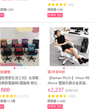
員椅 會議椅 網椅 椅子
透氣網布椅 電競椅)
(20)
總銷量>100
總銷量>100
登記
折價券
登記
贈送腰墊
滿1件享94折
【歐德萊生活工坊】台灣製
【Hyman PluS+】Virtuo RE
經典款電腦椅(電腦椅 辦公椅
Xforce 電競先鋒合金高強度
桌椅 椅子)
鋼材結構強化五腳電競椅(電
888
2,237
(售價已折)
腦椅 椅子)
(1,172)
(188)
總銷量>1.5萬
總銷量>1,000
登記
折價券
登記