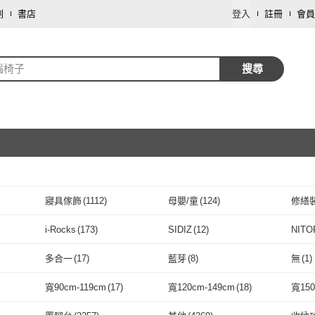
劃
書店
登入
註冊
會員
腦椅子
搜尋
寢具傢飾
(
1112
)
母嬰/童
(
124
)
修繕
取消
保健食品/用品
(
7
)
藝術開運/宗教
(
7
)
按摩
i-Rocks
(
173
)
SIDIZ
(
12
)
NIT
取消
鞋/包/箱
(
2
)
圖書/影音
(
2
)
飾品
i-Rocks
(
173
)
SIDIZ
(
12
)
DEPE 德邁國際
(
10
)
Razer 雷蛇
(
53
)
Qual
多合一
(
17
)
藍芽
(
8
)
無
(
1
)
DEPE 德邁國際
(
10
)
Razer 雷蛇
取消
(
53
)
Flokk
(
41
)
菲歐娜
(
24
)
AOT
多合一
(
17
)
藍芽
(
8
)
耳機
(
1
)
其他
(
3
)
主體
(
寬90cm-119cm
(
17
)
寬120cm-149cm
(
18
)
寬150
(
21
)
Flokk
(
41
)
菲歐娜
(
24
)
25
)
完美主義
(
176
)
OSLE 歐適樂
(
83
)
HTG
耳機
(
1
)
其他
取消
(
3
)
直型軌道
(
2
)
電子書
(
2
)
圓線
(
(
46
)
寬90cm-119cm
(
17
)
寬120cm-149cm
(
18
)