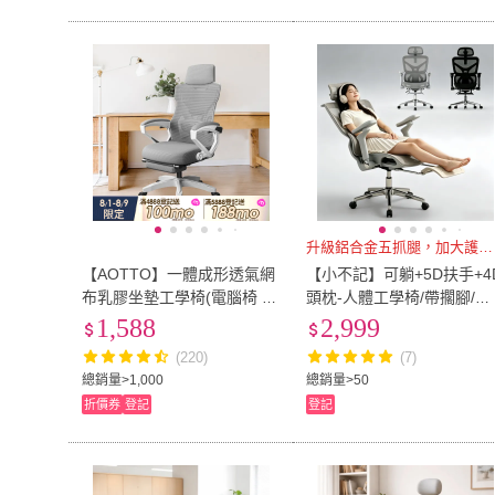
升級鋁合金五抓腿，加大護臀坐墊
【AOTTO】一體成形透氣網
【小不記】可躺+5D扶手+4
布乳膠坐墊工學椅(電腦椅 辦
頭枕-人體工學椅/帶擱腳/自
公椅 休閒椅 工學椅)
適腰托 電腦椅 辦公椅 電競
1,588
2,999
椅 辦公椅子 電腦椅辦公椅
(220)
(7)
總銷量>1,000
總銷量>50
折價券
登記
登記