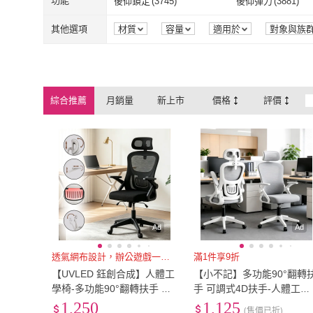
單人3尺
(
10
)
單人加大3.5尺
(
9
)
功能
後仰鎖定
(
3745
)
後仰彈力
(
3881
)
E-home
(
195
)
UVLED 鈺創
KOKUYO
(
13
)
歐德萊生活工坊
(
3
機械式
(
2
)
方向盤
(
3
)
折躺椅
(
1
)
單人3尺
(
10
)
單人加大3.5
19吋以下
(
6
)
20吋
(
4
)
後仰鎖定
(
3745
)
後仰彈力
(
388
旋轉底座
(
469
)
其他
(
1041
)
其他選項
材質
容量
適用於
對象與族
認證
荷重
解析度
處理器
KOKUYO
(
13
)
歐德萊生活工
LOGIS
(
394
)
AIDIWEISI 埃迪
折躺椅
(
1
)
19吋以下
(
6
)
20吋
(
4
)
25吋
(
4
)
26吋
(
3
)
旋轉底座
(
469
)
其他
(
1041
)
保暖
(
3
)
涼感
(
7
)
LOGIS
(
394
)
AIDIWEISI
Future Tech 未來科技
(
25
)
XINGMU 興沐
(
78
)
25吋
(
4
)
26吋
(
3
)
E-ATX
(
2
)
micro-ATX
(
7
)
保暖
(
3
)
涼感
(
7
)
防水
(
1
)
防風
(
1
)
綜合推薦
月銷量
新上市
價格
評價
Future Tech 未來科技
(
25
)
XINGMU 興沐
EARISE 雅蘭仕
(
47
)
DFhouse
(
198
)
E-ATX
(
2
)
micro-ATX
(
7
)
14~20CM
(
1
)
25型
(
1
)
防水
(
1
)
防風
(
1
)
遠紅外線
(
1
)
人體工學型
(
3
)
EARISE 雅蘭仕
(
47
)
DFhouse
(
198
柏詩互創
(
22
)
YOKA 佑客家具
(
4
14~20CM
(
1
)
25型
(
1
)
36-59cm
(
1
)
1米以下
(
1
)
遠紅外線
(
1
)
人體工學型
(
3
)
穴位按摩
(
2
)
揉捏
(
2
)
柏詩互創
(
22
)
YOKA 佑客
36-59cm
(
1
)
1米以下
(
1
)
穴位按摩
(
2
)
揉捏
(
2
)
護頸
(
1
)
人體工學型
(
1
)
護頸
(
1
)
人體工學型
(
1
)
無
(
2
)
無
(
2
)
Ad
Ad
透氣網布設計，辦公遊戲一椅搞定
滿1件享9折
【UVLED 鈺創合成】人體工
【小不記】多功能90°翻轉
學椅-多功能90°翻轉扶手 可
手 可調式4D扶手-人體工學
調式4D扶手（電競椅/辦公
椅（電競椅/辦公椅/電腦椅/
1,250
1,125
(售價已折)