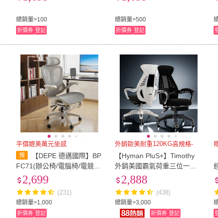
工學腰托 椅子）
坐墊 工學椅 辦公室椅 椅子)
總銷量>100
總銷量>500
折價券
登記
折價券
登記
平價媲美萬元坐感
外銷歐美耐重120KG高規格-
【DEPE 德邁國際】BP
【Hyman PluS+】Timothy
公
FC71(辦公椅/電腦椅/電競椅/
外銷美國霸氣荷重三位一體
工學椅 IONRAX.co.ltd)
釋壓設計機能工學電腦椅(主
2,699
2,888
管椅 升降椅 電競椅 旋轉椅)
(231)
(438)
總銷量>1,000
總銷量>3,000
折價券
登記
折價券
登記