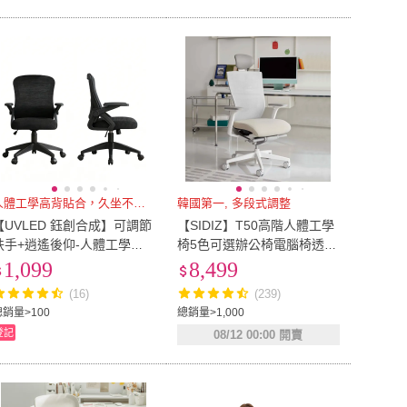
人體工學高背貼合，久坐不痠累
韓國第一, 多段式調整
【UVLED 鈺創合成】可調節
【SIDIZ】T50高階人體工學
扶手+逍遙後仰-人體工學高
椅5色可選辦公椅電腦椅透氣
背透氣電腦椅 辦公椅 工作椅
網椅(辦公椅電腦椅透氣網椅)
1,099
8,499
會議椅 升降椅 電競椅
(16)
(239)
總銷量>100
總銷量>1,000
登記
08/12 00:00 開賣