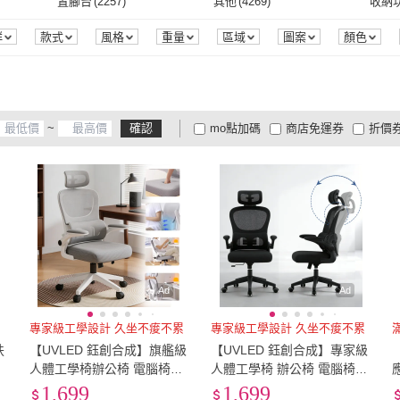
單人特規
(
10
)
雙人
(
9
)
雙人
置腳台
(
2257
)
其他
(
4269
)
收納
合成
(
25
)
完美主義
(
176
)
OSLE 歐適樂
(
83
)
0
)
ONE HOUSE
(
10
)
ITOKI
(
2
)
TAM
直型軌道
(
2
)
電子書
(
2
)
尺
(
9
)
單人特規
(
10
)
雙人
(
9
)
21吋
(
3
)
22吋
(
3
)
23吋
(
1
)
置腳台
(
2257
)
其他
(
4269
)
3D透氣
(
1
)
抗UV
(
1
)
防蹣
(
群
款式
風格
重量
區域
圖案
顏色
商品狀態
腳位
螢幕SYNC
螢幕比例
螢幕更新率
坊
(
30
)
ONE HOUSE
(
10
)
ITOKI
(
2
)
威斯
(
9
)
iloom 怡倫家居
(
5
)
C&D
(
9
)
Ashle
21吋
(
3
)
22吋
(
3
)
27吋
(
3
)
28吋
(
3
)
29吋
3D透氣
(
1
)
抗UV
(
1
)
防汙
(
3
)
快乾
(
3
)
保暖
(
 埃迪威斯
(
9
)
iloom 怡倫家居
(
5
)
C&D
(
9
)
Steelcase
(
6
)
COUGAR 美洲獅
(
70
)
Style
27吋
(
3
)
28吋
(
3
)
ATX
(
6
)
其他
(
1
)
10C
防汙
(
3
)
快乾
(
3
)
記憶
(
10
)
可水洗
(
7
)
防潑
~
確認
mo點加碼
商店免運券
折價
(
78
)
Steelcase
(
6
)
COUGAR 美洲獅
(
70
)
STYLE 格調
(
43
)
OURO ERGONOMIC
(
5
)
木洸
(
ATX
(
6
)
其他
(
1
)
27型
(
6
)
32型
(
1
)
210
記憶
(
10
)
可水洗
(
7
)
安全反光條防汙
(
1
)
美姿墊/調整椅
(
3
)
無觸
大家電安心配
大家電快配
商
低溫宅配
定期配/分次配
貨
)
STYLE 格調
(
43
)
OURO ERGONOMIC
(
5
)
0
)
27型
(
6
)
32型
(
1
)
36-41公分
(
1
)
43cm*100cm
(
1
)
安全反光條防汙
(
1
)
美姿墊/調整椅
(
3
)
捶打
(
2
)
支撐
(
1
)
定型
(
4
及以上
3
及以上
2
及
家具
(
40
)
36-41公分
(
1
)
43cm*100cm
(
1
)
捶打
(
2
)
支撐
(
1
)
通話
(
2
)
無線搖控
(
2
)
無
(
1
)
通話
(
2
)
無線搖控
(
2
)
Ad
Ad
專家級工學設計 久坐不痠不累
專家級工學設計 久坐不痠不累
扶
【UVLED 鈺創合成】旗艦級
【UVLED 鈺創合成】專家級
人體工學椅辦公椅 電腦椅
人體工學椅 辦公椅 電腦椅
（電競椅 旋轉扶手 升降後仰
(電競椅 旋轉椅 升降椅 乳膠
1,699
1,699