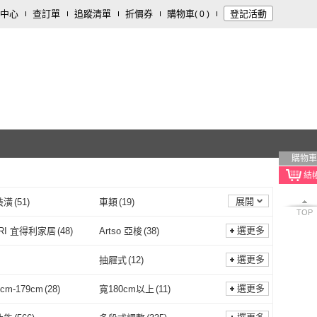
中心
查訂單
追蹤清單
折價券
購物車
登記活動
(
0
)
購物車
展開
裝潢
(
51
)
車類
(
19
)
TOP
器材
(
6
)
旅遊行程/用品
(
6
)
選更多
ORI 宜得利家居
(
48
)
Artso 亞梭
(
38
)
配件
(
1
)
文具樂器
(
1
)
NITORI 宜得利家居
(
48
)
Artso 亞梭
(
38
)
ity 聚家
(
177
)
Xpanse
(
11
)
選更多
抽屜式
(
12
)
Quality 聚家
(
177
)
Xpanse
(
11
)
TO
(
21
)
佳美多
(
367
)
無
(
1
)
抽屜式
(
12
)
3
)
青軸
(
1
)
選更多
cm-179cm
(
28
)
寬180cm以上
(
11
)
AOTTO
(
21
)
佳美多
(
367
)
C
(
15
)
OKAMURA
(
28
)
主體
(
3
)
青軸
(
1
)
1
)
電子票券
(
1
)
寬150cm-179cm
(
28
)
寬180cm以上
(
11
)