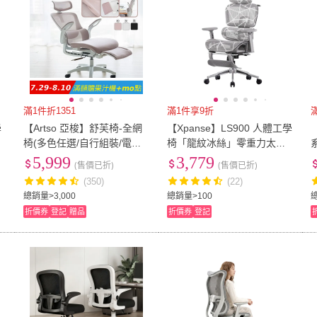
滿1件折1351
滿1件享9折
學
【Artso 亞梭】舒芙椅-全網
【Xpanse】LS900 人體工學
椅(多色任選/自行組裝/電腦
椅「龍紋冰絲」零重力太空
椅/人體工學椅/辦公椅/椅子)
艙工學躺椅 電腦椅遊戲電競
5,999
3,779
(售價已折)
(售價已折)
椅辦公椅 升級透氣龍紋特網
(350)
(22)
總銷量>3,000
總銷量>100
總
折價券
登記
贈品
折價券
登記