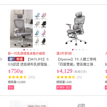
新一代乳膠透氣坐墊升級款
滿1件享9折
D
【SKYLIFE】S
【Xpanse】T9 人體工學椅
GS認證 透氣網布乳膠電腦椅
「四簧雙翼」雙區獨立彈簧
多款任選 辦公椅 電競椅 人
隨動追腰系統 太空艙電腦椅
750
4,129
起
(售價已折)
體工學椅椅子 書桌椅 升降椅
遊戲電競椅辦公躺椅
(283)
(25)
總銷量>3,000
總銷量>100
登記
折價券
登記