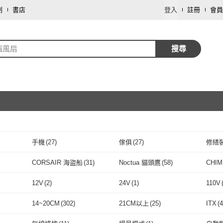
劃
書店
登入
註冊
會員
腦風扇
搜尋
手機
(
27
)
傢俱
(
27
)
修繕
取消
戶外用品
(
1
)
藝術開運/宗教
(
1
)
CORSAIR 海盜船
(
31
)
Noctua 貓頭鷹
(
58
)
CHIM
取消
(
66
)
CORSAIR 海盜船
(
31
)
Noctua 貓頭鷹
(
58
)
Kolin 歌林
(
6
)
Arctic
(
55
)
Therm
12V
(
2
)
24V
(
1
)
110V
Kolin 歌林
(
6
)
Arctic
取消
(
55
)
碼
(
76
)
ASRock 華擎
(
5
)
darkFlash 大飛
(
82
)
SYN
12V
(
2
)
24V
(
1
)
USB
(
5
)
一般插頭式
(
140
)
充電
14~20CM
(
302
)
21CM以上
(
25
)
ITX
(
4
er 酷碼
(
76
)
ASRock 華擎
(
5
)
darkFlash 大飛
(
82
)
MSI 微星
(
49
)
Thermaltake 曜越
(
103
)
LIAN
USB
(
5
)
一般插頭式
取消
(
140
)
8核心
(
1
)
10核心
(
2
)
12核
5
)
14~20CM
(
302
)
21CM以上
(
25
)