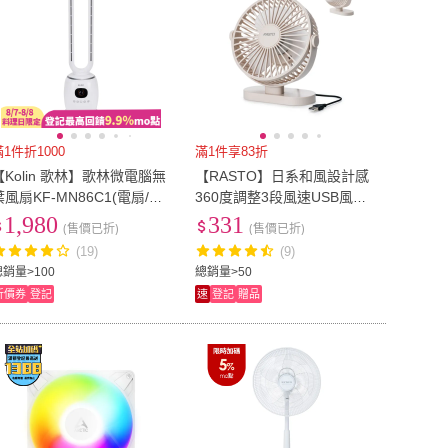
滿1件折1000
滿1件享83折
【Kolin 歌林】歌林微電腦無
【RASTO】日系和風設計感
葉風扇KF-MN86C1(電扇/電
360度調整3段風速USB風扇
風扇/循環扇/無葉扇)
(可接電腦/行動電源供電)
1,980
331
(售價已折)
(售價已折)
(19)
(9)
總銷量>100
總銷量>50
折價券
登記
速
登記
贈品