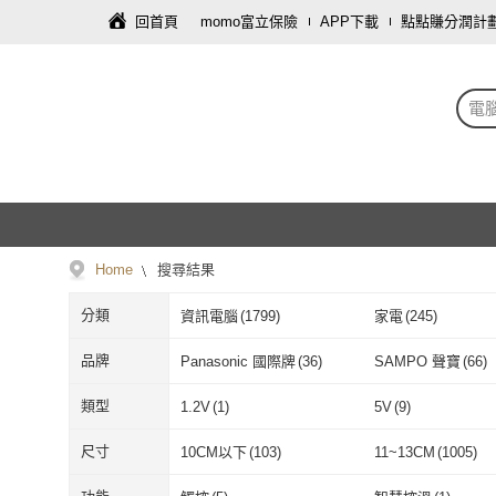
回首頁
momo富立保險
APP下載
點點賺分潤計
電
Home
搜尋結果
分類
資訊電腦
(
1799
)
家電
(
245
)
車類
(
3
)
寢具傢飾
(
2
)
品牌
Panasonic 國際牌
(
36
)
SAMPO 聲寶
(
66
)
Panasonic 國際牌
(
36
)
SAMPO 聲寶
ASUS 華碩
(
78
)
KINYO
(
7
)
類型
1.2V
(
1
)
5V
(
9
)
ASUS 華碩
(
78
)
KINYO
(
7
)
JONSBO 喬思伯
(
82
)
Cooler Master 酷
1.2V
(
1
)
5V
(
9
)
單電壓
(
2
)
全電壓
(
5
)
尺寸
10CM以下
(
103
)
11~13CM
(
1005
)
JONSBO 喬思伯
(
82
)
Cooler Mast
SilverStone 銀欣
(
56
)
Intel 英特爾
(
9
)
單電壓
(
2
)
全電壓
(
5
)
變頻
(
2
)
6核心
(
1
)
10CM以下
(
103
)
11~13CM
(
100