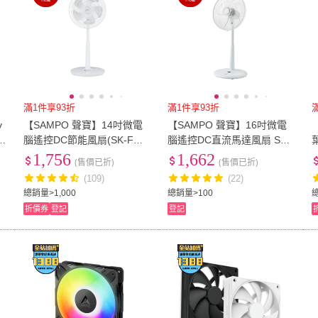
滿1件享93折
滿1件享93折
v
【SAMPO 聲寶】14吋微電
【SAMPO 聲寶】16吋微電
腦遙控DC節能風扇(SK-FM1
腦遙控DC直流馬達風扇 SK-
4AD)
FM16KD
1,756
1,662
(售價已折)
(售價已折)
(109)
(22)
總銷量>1,000
總銷量>100
折價券
登記
登記