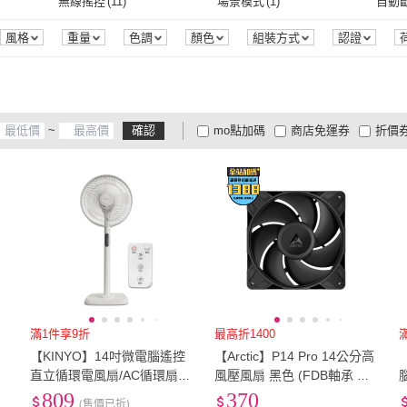
micro-ATX
(
194
)
ATX
(
167
)
其他
(
無線搖控
(
11
)
場景模式
(
1
)
自動
)
MSI 微星
(
49
)
Thermaltake 曜越
(
103
)
Geometric Future
(
26
)
SIDIZ
(
1
)
NZX
8核心
(
1
)
10核心
(
2
)
主體
(
3
)
其他
(
2
)
電腦
micro-ATX
(
194
)
ATX
(
167
)
12.1吋~16吋
(
110
)
16.1吋~20吋
(
14
)
20.
無線搖控
(
11
)
場景模式
(
1
)
睡眠風
(
8
)
自然風
(
6
)
烘烤
(
風格
重量
色調
顏色
組裝方式
認證
體
商品狀態
腳位
SSD容量
7
)
Geometric Future
(
26
)
SIDIZ
(
1
)
NICONICO
(
8
)
IRIS
(
5
)
Supe
主體
(
3
)
其他
(
2
)
直立式
(
1
)
無線
(
1
)
家用
2
)
12.1吋~16吋
(
110
)
16.1吋~20吋
(
14
)
9.1吋~10吋
(
1
)
10吋以上
(
17
)
18型
)
睡眠風
(
8
)
自然風
(
6
)
底盤加熱
(
1
)
自動清洗
(
1
)
預約
NICONICO
(
8
)
IRIS
(
5
)
諾必行
(
2
)
tounichi 東日
(
1
)
尚朋
直立式
(
1
)
無線
(
1
)
m
(
1
)
9.1吋~10吋
(
1
)
10吋以上
(
17
)
20吋
(
1
)
24吋
(
1
)
29吋
底盤加熱
(
1
)
自動清洗
(
1
)
~
確認
mo點加碼
商店免運券
折價
)
諾必行
(
2
)
tounichi 東日
(
1
)
Xigmatek 富鈞
(
15
)
SCYTHE
(
17
)
MAT
20吋
(
1
)
24吋
(
1
)
大家電安心配
大家電快配
商
低溫宅配
定期配/分次配
貨
Xigmatek 富鈞
(
15
)
SCYTHE
(
17
)
(
8
)
4
及以上
3
及以上
2
及
r 亞碩
(
8
)
滿1件享9折
最高折1400
【KINYO】14吋微電腦遙控
【Arctic】P14 Pro 14公分高
4
直立循環電風扇/AC循環扇
風壓風扇 黑色 (FDB軸承 機
附無線遙控器/3檔風速/定時
殼風扇 電腦風扇 散熱風扇)
809
370
(售價已折)