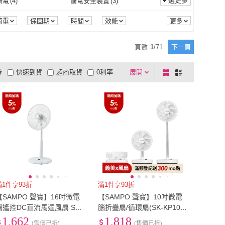
15
)
0吋~4吋
(
7
)
選更多
斷電
(
4
)
斷電安全裝置
(
3
)
LIAN LI 聯力
(
54
)
TRYX
(
43
)
T 恩傑
(
28
)
ID-COOLING
(
75
)
12核心
(
1
)
16核心
(
1
)
型
(
1
)
無刷馬達
(
1
)
其他
(
15
)
0吋~4吋
(
7
)
1吋以上
(
2
)
寬59cm以下
(
17
)
自動斷電
(
4
)
斷電安全裝置
(
3
)
1
)
發酵
(
1
)
荷重
保固期
時間
效能
NZXT 恩傑
(
28
)
ID-COOLING
(
75
)
rchannel 視博通
(
2
)
GIGABYTE 技嘉
(
15
)
電腦型
(
1
)
無刷馬達
(
1
)
型
(
1
)
20.1吋以上
(
2
)
寬59cm以下
(
17
)
以下
(
7
)
19型
(
1
)
烘烤
(
1
)
發酵
(
1
)
定時
(
1
)
後仰鎖定
(
1
)
頁數
1
/
71
下一頁
Superchannel 視博通
(
2
)
GIGABYTE 技嘉
(
15
)
堂
(
4
)
Fractal Design
(
5
)
家用型
(
1
)
18型以下
(
7
)
19型
(
1
)
以上
(
1
)
預約定時
(
1
)
後仰鎖定
(
1
)
券
快速到貨
超商取貨
0利率
展開
棋
條
尚朋堂
(
4
)
Fractal Design
(
5
)
RIC 松木
(
2
)
PC Park
(
24
)
29吋以上
(
1
)
品有量
有影片
電視購物
盤
列
到付款
超商付款
5
式
式
MATRIC 松木
(
2
)
PC Park
(
24
)
以上
1
及以上
滿1件享93折
滿1件享93折
【SAMPO 聲寶】16吋微電
【SAMPO 聲寶】10吋微電
腦遙控DC直流馬達風扇 SK-
腦折疊扇/循環扇(SK-KP10U
FM16KD
D)
1,662
1,818
(售價已折)
(售價已折)