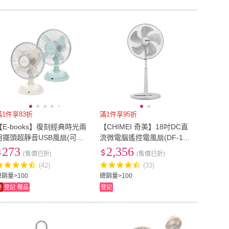
滿1件享83折
滿1件享95折
【E-books】復刻經典時光兩
【CHIMEI 奇美】18吋DC直
用擺頭超靜音USB風扇(可接
流微電腦遙控電風扇(DF-18
電腦/行動電源/乾電池供電)
H501)
273
2,356
(售價已折)
(售價已折)
(42)
(33)
總銷量>100
總銷量>100
速
登記
贈品
登記