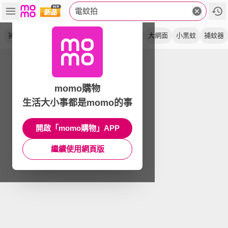
電蚊拍
捕蚊拍
捕蚊燈
充電式
滅蚊燈
滅蚊拍
大網面
小黑蚊
捕蚊器
momo購物
生活大小事都是momo的事
開啟「momo購物」APP
繼續使用網頁版