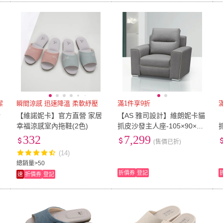
潔
瞬間涼感 迅速降溫 柔軟紓壓
滿1件享9折
活
【維諾妮卡】官方直營 家居
【AS 雅司設計】維朗妮卡貓
幸福涼感室內拖鞋(2色)
抓皮沙發主人座-105×90×10
0cm
332
7,299
(售價已折)
(14)
總銷量>50
折價券
登記
速
折價券
登記