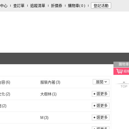
中心
查訂單
追蹤清單
折價券
購物車
登記活動
(
0
)
購物車
展開
內容
(
6
)
服裝內著
(
3
)
TOP
選更多
文化
(
2
)
大樹林
(
1
)
小樹文化
(
2
)
大樹林
(
1
)
出版
(
1
)
衛城
(
1
)
選更多
圈
(
2
)
啟明出版
(
1
)
衛城
(
1
)
雅司設計
(
3
)
FUN 生活
(
1
)
無鋼圈
(
2
)
選更多
M
(
3
)
AS 雅司設計
(
3
)
FUN 生活
(
1
)
書屋
(
1
)
大塊
(
4
)
S
(
2
)
M
(
3
)