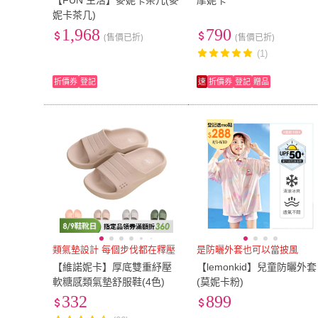
【FUN 生活】麥妮卡茶几(麥
摩妮卡
妮卡茶几)
1,968
790
(售價已折)
(售價已折)
(1)
折價券
登記
速
折價券
登記
贈品
類氣墊設計 每個步伐都在釋壓
是防曬外套也可以當披風
【維諾妮卡】厚底雙重紓壓
【lemonkid】兒童防曬外套
軟糖感類氣墊舒服鞋(4色)
(莫妮卡粉)
332
899