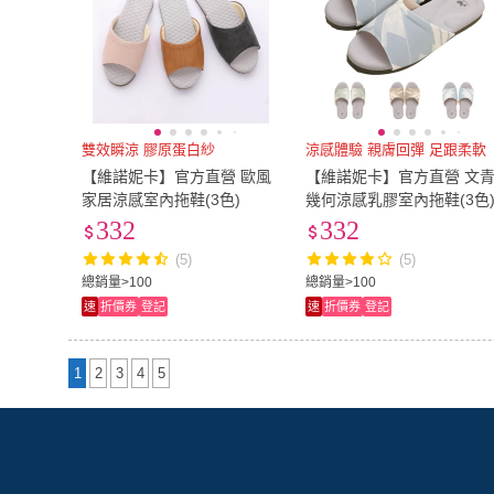
雙效瞬涼 膠原蛋白紗
涼感體驗 親膚回彈 足跟柔軟
【維諾妮卡】官方直營 歐風
【維諾妮卡】官方直營 文
家居涼感室內拖鞋(3色)
幾何涼感乳膠室內拖鞋(3色
332
332
(5)
(5)
總銷量>100
總銷量>100
速
折價券
登記
速
折價券
登記
1
2
3
4
5