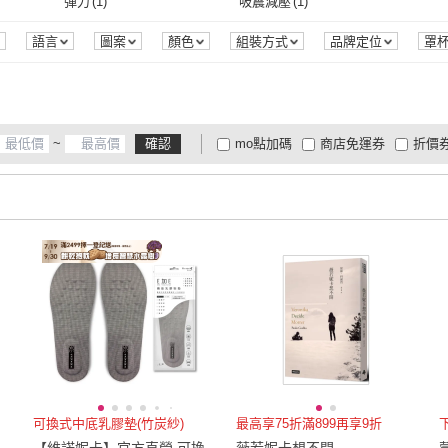
2XL
(
3
)
3XL
(
2
)
單人加
彈力
(
1
)
吸震減壓
(
1
)
維京國際
(
1
)
三民
(
2
)
公司
(
1
)
時報文化
(
2
)
聯經
(
1
)
沐風
2XL
(
3
)
3XL
(
2
)
29~32cm
(
4
)
33~35cm
(
5
)
36c
彈力
(
1
)
吸震減壓
(
1
)
語言
圖案
顏色
組裝方式
品牌定位
罩
有限公司
(
1
)
時報文化
(
2
)
聯經
(
1
)
游擊文化
(
1
)
米奇巴克
(
2
)
果力
29~32cm
(
4
)
33~35cm
(
5
)
80
(
2
)
85
(
2
)
US6.
游擊文化
(
1
)
米奇巴克
(
2
)
華成
(
1
)
東雨文化
(
1
)
文林
80
(
2
)
85
(
2
)
US9.5
(
1
)
US10.5
(
1
)
US11
~
確認
mo點加碼
商店免運券
折價
6
)
華成
(
1
)
東雨文化
(
1
)
小光點
(
1
)
SEGA
(
1
)
臺東
US9.5
(
1
)
US10.5
(
1
)
25cm
(
1
)
26cm
(
1
)
26.5
大家電安心配
大家電快配
商
低溫宅配
定期配/分次配
貨
)
小光點
(
1
)
SEGA
(
1
)
25cm
(
1
)
26cm
(
1
)
EU37
(
1
)
EU38
(
1
)
EU38
4
及以上
3
及以上
2
及
EU37
(
1
)
EU38
(
1
)
EU41.5
(
1
)
EU42.5
(
1
)
211c
EU41.5
(
1
)
EU42.5
(
1
)
可換式中底乳膠墊(竹炭紗)
最高享75折滿899再享9折