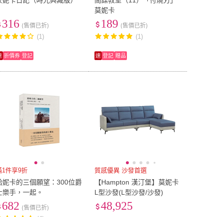
蒙妮卡日記（時光典藏版）
間諜教室（11）「付燒刃」
莫妮卡
316
189
(售價已折)
(售價已折)
(1)
(1)
速
折價券
登記
速
登記
贈品
滿1件享9折
質感優異 沙發首選
給妮卡的三個願望：300位爵
【Hampton 漢汀堡】莫妮卡
士樂手，一起。
L型沙發(L型沙發/沙發)
682
48,925
(售價已折)