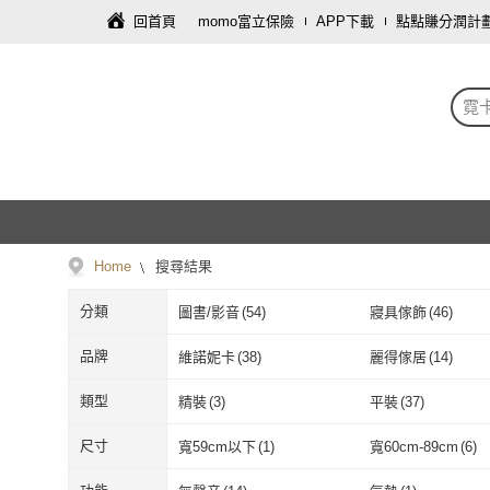
回首頁
momo富立保險
APP下載
點點賺分潤計
霓
Home
搜尋結果
分類
圖書/影音
(
54
)
寢具傢飾
(
46
)
母嬰/童
(
1
)
文具樂器
(
1
)
品牌
維諾妮卡
(
38
)
麗得傢居
(
14
)
維諾妮卡
(
38
)
麗得傢居
(
14
)
商周
(
2
)
啟示出版
(
2
)
類型
精裝
(
3
)
平裝
(
37
)
商周
(
2
)
啟示出版
(
2
)
高寶
(
1
)
天下文化
(
2
)
精裝
(
3
)
平裝
(
37
)
尺寸
寬59cm以下
(
1
)
寬60cm-89cm
(
6
)
高寶
(
1
)
天下文化
(
2
)
Hampton 漢汀堡
(
1
)
obis
(
1
)
寬59cm以下
(
1
)
寬60cm-89cm