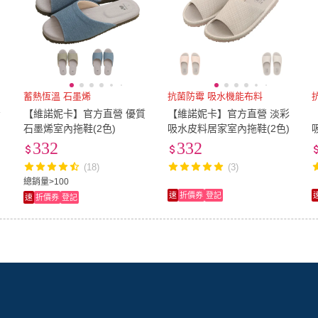
蓄熱恆溫 石墨烯
抗菌防霉 吸水機能布料
青
【維諾妮卡】官方直營 優質
【維諾妮卡】官方直營 淡彩
)
石墨烯室內拖鞋(2色)
吸水皮料居家室內拖鞋(2色)
332
332
(18)
(3)
總銷量>100
速
折價券
登記
速
折價券
登記