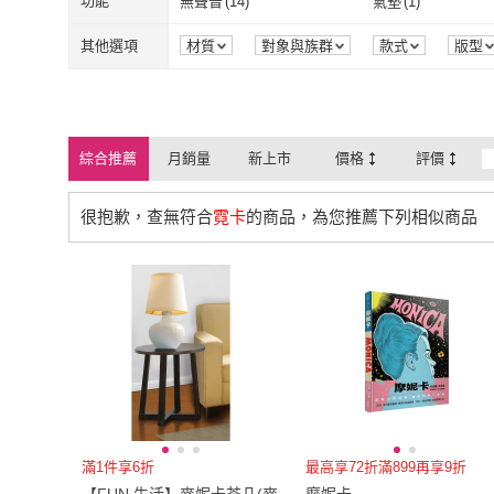
L
(
3
)
XL
(
3
)
功能
無聲音
(
14
)
氣墊
(
1
)
Hampton 漢汀堡
(
1
)
obis
(
1
)
台灣角川
(
3
)
企鵝創意出版有限
L
(
3
)
XL
(
3
)
雙人加大
(
3
)
雙人特大
(
3
)
無聲音
(
14
)
氣墊
(
1
)
其他選項
材質
對象與族群
款式
版型
台灣角川
(
3
)
企鵝創意出版
積木
(
1
)
采實文化
(
1
)
雙人加大
(
3
)
雙人特大
(
3
)
70
(
2
)
75
(
2
)
積木
(
1
)
采實文化
(
1
)
尖端出版
(
1
)
momoBOOK
(
6
)
70
(
2
)
75
(
2
)
US8
(
1
)
US9
(
1
)
綜合推薦
月銷量
新上市
價格
評價
尖端出版
(
1
)
momoBOOK
(
黑眼睛文化
(
1
)
ONEY 歐妮
(
1
)
US8
(
1
)
US9
(
1
)
23.5cm
(
1
)
24.5cm
(
1
)
很抱歉，查無符合
霓卡
的商品，為您推薦下列相似商品
黑眼睛文化
(
1
)
ONEY 歐妮
(
1
社團法人德芳亞太研究發
(
1
)
lemonkid
(
1
)
23.5cm
(
1
)
24.5cm
(
1
)
28cm
(
1
)
29cm
(
1
)
展協會
社團法人德芳亞太研究
(
1
)
lemonkid
(
1
)
28cm
(
1
)
29cm
(
1
)
EU40
(
1
)
EU41
(
1
)
發展協會
EU40
(
1
)
EU41
(
1
)
滿1件享6折
最高享72折滿899再享9折