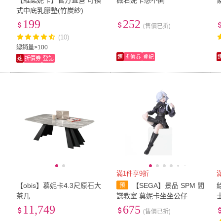
【維諾妮卡】官方直營 可換
薇若妮卡想不開
式中底乳膠墊(竹炭紗)
199
252
(售價已折)
(10)
總銷量>100
速
折價券
登記
速
折價券
登記
滿1件享9折
【obis】慕妮卡4.3尺原石大
【SEGA】景品 SPM 間
茶几
諜教室 莫妮卡坐坐公仔
11,749
675
(售價已折)