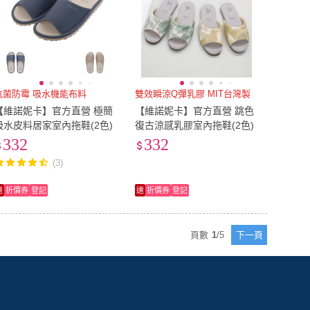
抗菌防霉 吸水機能布料
雙效瞬涼Q彈乳膠 MIT台灣製
【維諾妮卡】官方直營 極簡
【維諾妮卡】官方直營 跳色
吸水皮料居家室內拖鞋(2色)
復古涼感乳膠室內拖鞋(2色)
332
332
(3)
速
折價券
登記
速
折價券
登記
頁數
1
/
5
下一頁