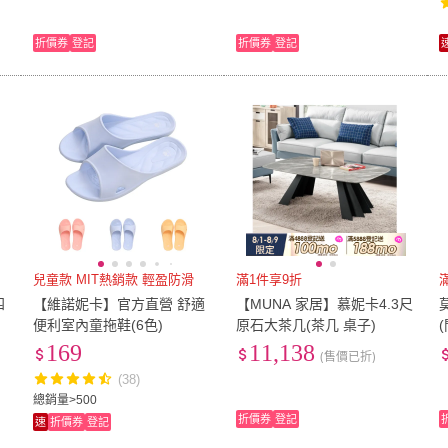
折價券
登記
折價券
登記
兒童款 MIT熱銷款 輕盈防滑
滿1件享9折
四
【維諾妮卡】官方直營 舒適
【MUNA 家居】慕妮卡4.3尺
便利室內童拖鞋(6色)
原石大茶几(茶几 桌子)
169
11,138
(售價已折)
(38)
總銷量>500
折價券
登記
速
折價券
登記