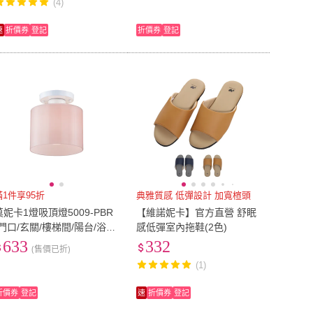
(4)
速
折價券
登記
折價券
登記
滿1件享95折
典雅質感 低彈設計 加寬楦頭
莫妮卡1燈吸頂燈5009-PBR
【維諾妮卡】官方直營 舒眠
(門口/玄關/樓梯間/陽台/浴
感低彈室內拖鞋(2色)
室)
633
332
(售價已折)
(1)
折價券
登記
速
折價券
登記