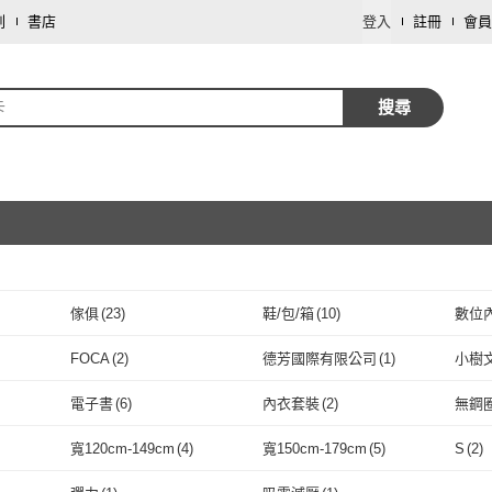
劃
書店
登入
註冊
會員
卡
搜尋
傢俱
(
23
)
鞋/包/箱
(
10
)
數位
取消
修繕裝潢
(
1
)
FOCA
(
2
)
德芳國際有限公司
(
1
)
小樹
取消
FOCA
(
2
)
德芳國際有限公司
(
1
)
一起來
(
1
)
心靈工坊
(
2
)
啟明
電子書
(
6
)
內衣套裝
(
2
)
無鋼
一起來
(
1
)
心靈工坊
取消
(
2
)
春天出版
(
1
)
CROSS
(
8
)
AS 
電子書
(
6
)
內衣套裝
(
2
)
寬120cm-149cm
(
4
)
寬150cm-179cm
(
5
)
S
(
2
)
春天出版
(
1
)
CROSS
(
8
)
維京國際
(
1
)
三民
(
2
)
大好
取消
(
6
)
寬120cm-149cm
(
4
)
寬150cm-179cm
(
5
)