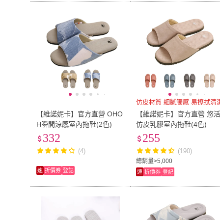
仿皮材質 細膩觸感 易擦拭清
【維諾妮卡】官方直營 OHO
【維諾妮卡】官方直營 悠
H瞬間涼感室內拖鞋(2色)
仿皮乳膠室內拖鞋(4色)
332
255
(4)
(190)
總銷量>5,000
速
折價券
登記
速
折價券
登記