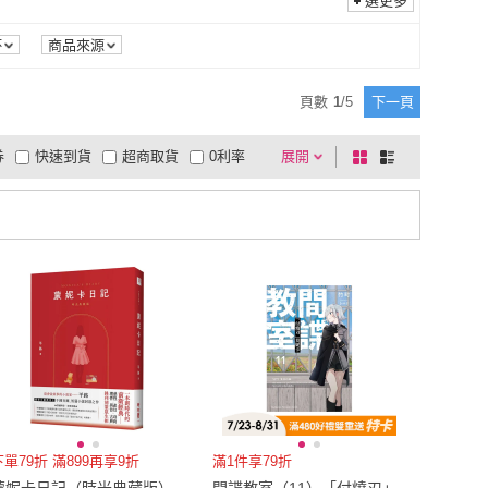
大3.5尺
(
3
)
雙人
(
4
)
選更多
大好書屋
(
1
)
大塊
(
4
)
文化
(
1
)
奇光
(
1
)
單人加大3.5尺
(
3
)
雙人
(
4
)
m以上
(
1
)
65
(
2
)
杯
商品來源
沐風文化
(
1
)
奇光
(
1
)
文化
(
1
)
阿布拉
(
2
)
36cm以上
(
1
)
65
(
2
)
5
(
1
)
US7.5
(
1
)
頁數
1
/
5
下一頁
果力文化
(
1
)
阿布拉
(
2
)
出版
(
1
)
薪展
(
1
)
US6.5
(
1
)
US7.5
(
1
)
(
1
)
US12
(
1
)
券
快速到貨
超商取貨
0利率
展開
棋
條
文林出版
(
1
)
薪展
(
1
)
縣政府
(
2
)
MUNA 家居
(
1
)
US11
(
1
)
US12
(
1
)
cm
(
1
)
27.5cm
(
1
)
品有量
有影片
電視購物
盤
列
到付款
超商付款
5
式
式
臺東縣政府
(
2
)
MUNA 家居
(
1
)
26.5cm
(
1
)
27.5cm
(
1
)
.5
(
1
)
EU39.5
(
1
)
以上
1
及以上
EU38.5
(
1
)
EU39.5
(
1
)
m~280cm
(
1
)
雙人
(
1
)
211cm~280cm
(
1
)
雙人
(
1
)
下單79折 滿899再享9折
滿1件享79折