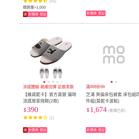
(66)
總銷量>1,000
折價券
登記
速
折價券
登記
涼感體驗 親膚回彈 足跟柔軟
滿888折88
【維諾妮卡】官方直營 貓咪
芝浦 英倫床包被套 床包組
涼感居家拖鞋(2款)
件組(莫妮卡波點)
390
1,674
(售價已折)
(1)
速
折價券
登記
折價券
登記